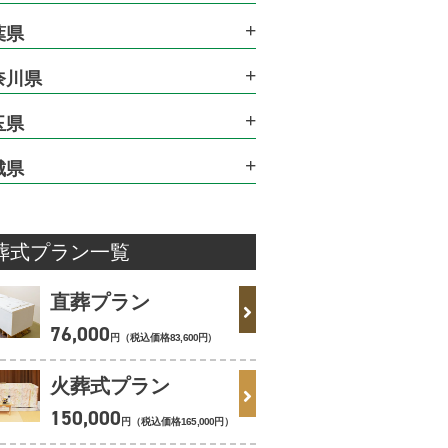
葉県
奈川県
玉県
城県
葬式プラン一覧
直葬プラン
76
,
000
円（税込価格
83
,
600
円
）
火葬式プラン
150
,
000
円（税込価格
165
,
000
円
）