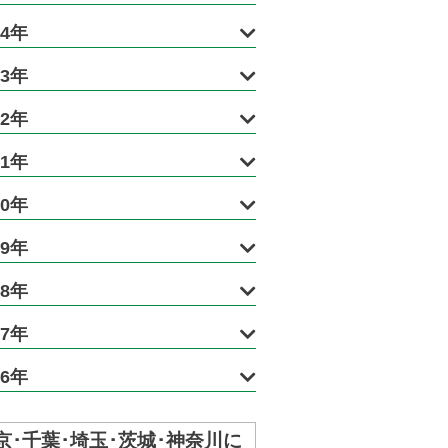
24年
23年
22年
21年
20年
19年
18年
17年
16年
京･千葉･埼玉･茨城･神奈川に