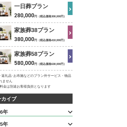
一日葬プラン
280
,
000
円（税込価格
308
,
000
円
）
家族葬38プラン
380
,
000
円（税込価格
418
,
000
円
）
家族葬58プラン
580
,
000
円（税込価格
638
,
000
円
）
理･返礼品･お布施などのプラン外サービス・物品
れません
葬料金は別途お客様負担となります
ーカイブ
26年
25年