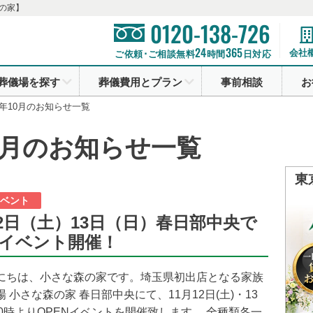
の家】
0120-138-726
24
365
会社
ご依頼･ご相談無料
時間
日対応
葬儀場を探す
葬儀費用とプラン
事前相談
お
22年10月のお知らせ一覧
10月のお知らせ一覧
東
イベント
12日（土）13日（日）春日部中央で
Nイベント開催！
にちは、小さな森の家です。埼玉県初出店となる家族
 小さな森の家 春日部中央にて、11月12日(土)・13
10時よりOPENイベントを開催致します。 全種類各一