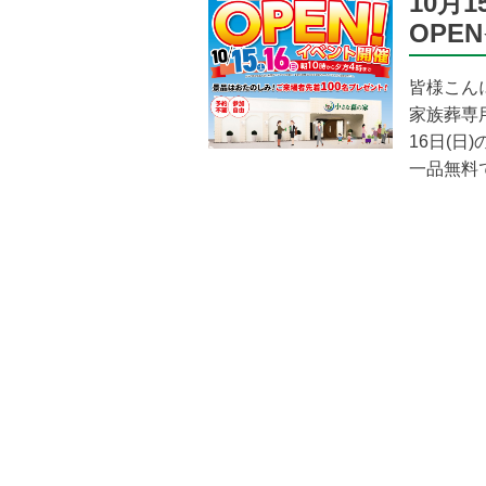
10月
OPE
皆様こん
家族葬専用
16日(日
一品無料で