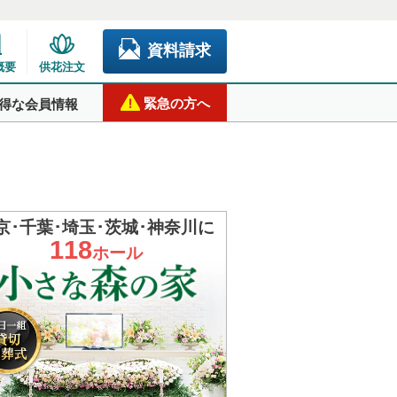
資料請求
概要
供花注文
緊急の方へ
得な会員情報
京･千葉･埼玉･茨城･神奈川に
118
ホール