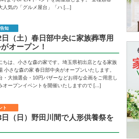
大人気の「グルメ屋台」「ハ […]
N告知
12日（土）春日部中央に家族葬専用
ルがオープン！
にちは、小さな森の家です。埼玉県初出店となる家族
場 小さな森の家 春日部中央がオープンいたします。
台・大抽選会・10円バザーなどお得な企画をご用意し
みオープンイベントを開催いたしますので […]
ント
23日（日）野田川間で人形供養祭を
！