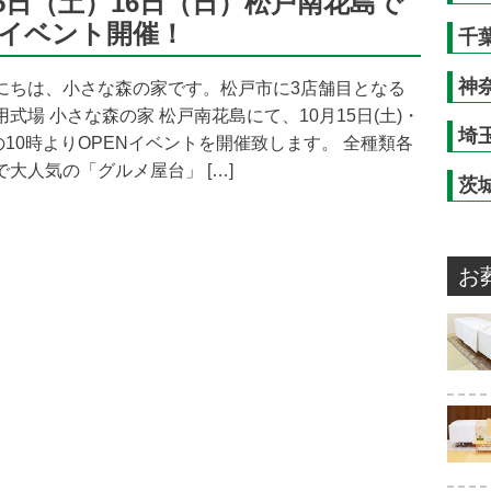
15日（土）16日（日）松戸南花島で
Nイベント開催！
千
神
にちは、小さな森の家です。松戸市に3店舗目となる
式場 小さな森の家 松戸南花島にて、10月15日(土)・
埼
)の10時よりOPENイベントを開催致します。 全種類各
大人気の「グルメ屋台」 […]
茨
お