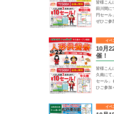
皆様こんに
田川間に
円セール
ぜひご参加
イベ
10月
催！
皆様こんに
久南にて
セール」
ひご参加く
イベ