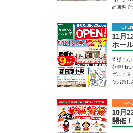
品無料で
OPE
11月
ホー
皆様こん
葬専用式
グルメ屋
たお楽し
イベ
10月
開催