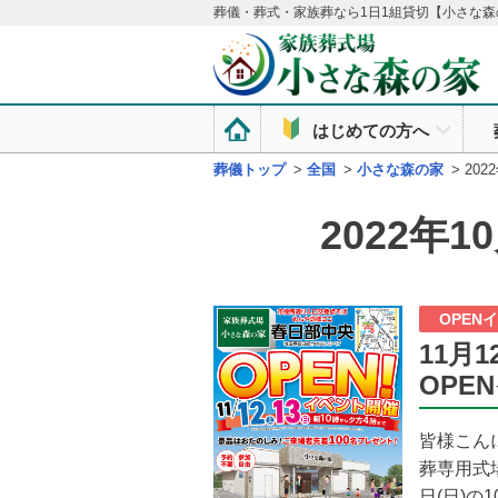
葬儀・葬式・家族葬なら1日1組貸切【小さな森
はじめての方へ
葬儀トップ
>
全国
>
小さな森の家
>
20
2022年
OPEN
11月
OPE
皆様こん
葬専用式場
日(日)の