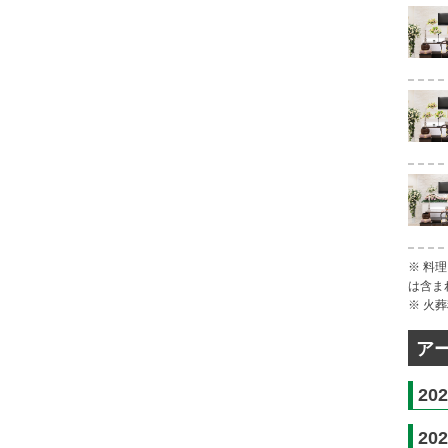
※ 料
は含ま
※ 火
ア
20
20