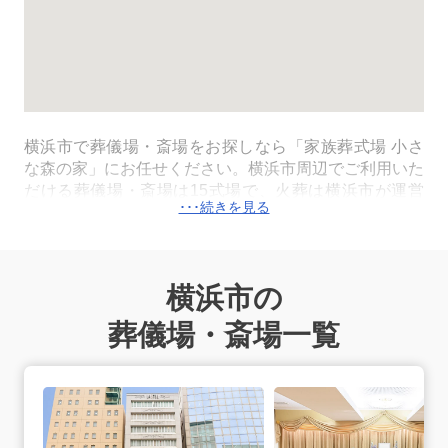
横浜市で葬儀場・斎場をお探しなら「家族葬式場 小さ
な森の家」にお任せください。横浜市周辺でご利用いた
だける葬儀場・斎場は15式場で、火葬は横浜市が運営
する公営の斎場の横浜市北部斎場を利用します。火葬料
金は死亡届に記載をする死亡者が横浜市に住民登録があ
れば、市民料金（横浜市北部斎場：12,000円）でご利
用いただけます。病院や施設から搬送が必要な場合は、
横浜市の
横浜市内の式場の専用安置室またはご自宅へご搬送いた
します。24時間365日、深夜早朝でも対応できる体制が
葬儀場・斎場一覧
整っておりますので安心してご連絡ください。
ラステル新横浜の詳細へ