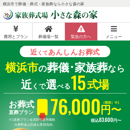
横浜市で葬儀・葬式・家族葬なら小さな森の家
費用とプラン
葬儀場一覧
緊急の方へ
メニュー
近
あんしん
お葬式
くて
横浜市
葬儀･家族葬
の
なら
15
近
選
式場
くで
べる
76
000
,
お葬式
（税抜）※1
円〜
直葬プラン
83
600
,
※1直葬プラン会員割引適用価格
税込
円〜
火葬料金は別途お客様負担。