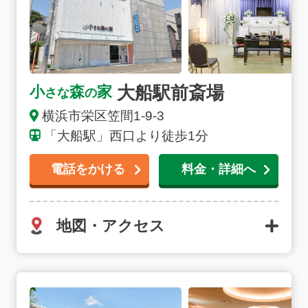
大船駅前斎場
小
森
家
さな
の
横浜市栄区笠間1-9-3
「大船駅」西口より徒歩1分
電話をかける
料金・詳細へ
地図・アクセス
北新横浜ノースホールの詳細へ