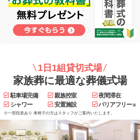
1日1組貸切式場
家族葬に最適な葬儀式場
駐車場完備
親族控室
夜間滞在
シャワー
安置施設
バリアフリー
※
※一部段差あり 車椅子の方はスタッフがご案内いたします。