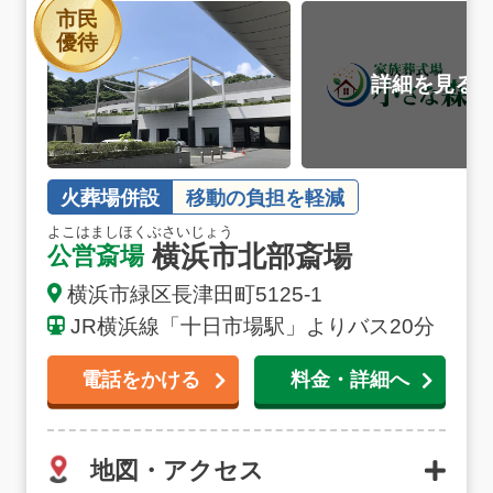
市民
優待
火葬場併設
移動の負担を軽減
よこはましほくぶさいじょう
横浜市北部斎場
公営斎場
横浜市緑区長津田町5125-1
JR横浜線「十日市場駅」よりバス20分
電話をかける
料金・詳細へ
地図・アクセス