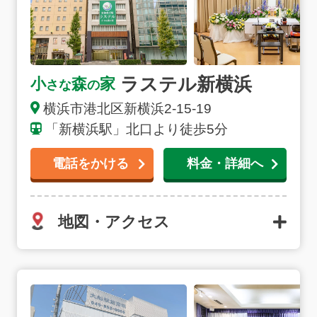
ラステル新横浜
小
森
家
さな
の
横浜市港北区新横浜2-15-19
「新横浜駅」北口より徒歩5分
電話をかける
料金・詳細へ
地図・アクセス
大船駅前斎場の詳細へ