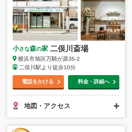
二俣川斎場
小
森
家
さな
の
横浜市旭区万騎が原35-2
二俣川駅より徒歩10分
電話をかける
料金・詳細へ
地図・アクセス
横浜市北部斎場の詳細へ