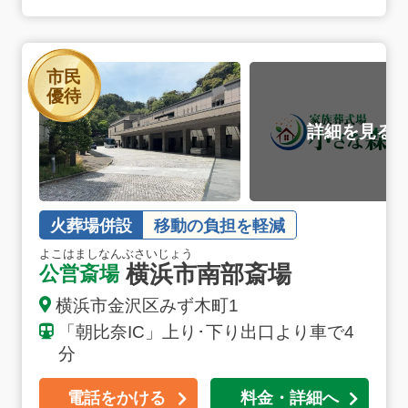
横浜市南部斎場の詳細へ
市民
優待
火葬場併設
移動の負担を軽減
よこはましなんぶさいじょう
横浜市南部斎場
公営斎場
横浜市金沢区みず木町1
「朝比奈IC」上り･下り出口より車で4
分
お得な会員価格!
電話をかける
料金・詳細へ