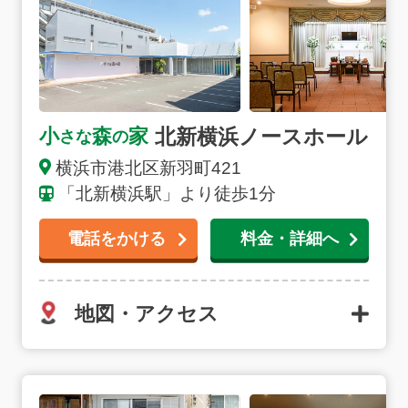
北新横浜ノースホール
小
森
家
さな
の
横浜市港北区新羽町421
「北新横浜駅」より徒歩1分
電話をかける
料金・詳細へ
地図・アクセス
二俣川斎場の詳細へ