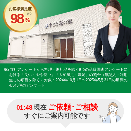
お客様満足度
98
※2
%
※2自社アンケートから料理・返礼品を除く9つの品質調査アンケートに
おける「良い・やや良い」「大変満足・満足」の割合（無記入・利用
無しの項目を除く）
対象：2024年10月1日〜2025年5月31日の期間の
4,343件のアンケート
ご依頼･ご相談
01:48
現在
すぐにご案内可能です