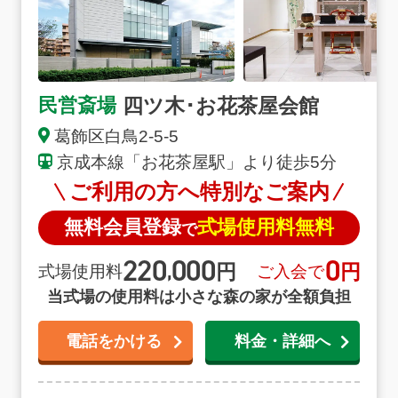
す。24時間365日、深夜早朝でも対応できる体制が整っ
ておりますので安心してご連絡ください。
四ツ木･お花茶屋会館
民営斎場
葛飾区白鳥2-5-5
京成本線「お花茶屋駅」より徒歩5分
ご利用の方へ特別なご案内
無料会員登録
式場使用料無料
で
220
000
0
円
円
,
式場使用料
ご入会で
当式場の使用料は小さな森の家が全額負担
電話をかける
料金・詳細へ