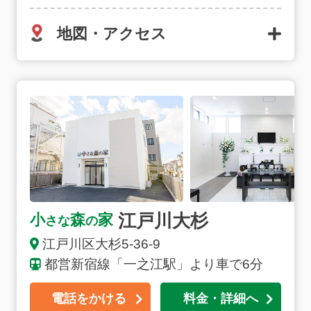
地図・アクセス
江戸川大杉の詳細へ
江戸川大杉
小
森
家
さな
の
江戸川区大杉5-36-9
都営新宿線「一之江駅」より車で6分
電話をかける
料金・詳細へ