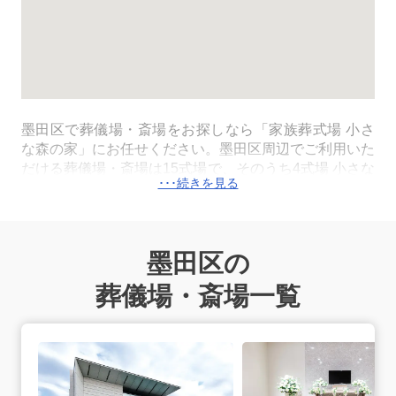
墨田区で葬儀場・斎場をお探しなら「家族葬式場 小さ
な森の家」にお任せください。墨田区周辺でご利用いた
だける葬儀場・斎場は15式場で、そのうち4式場 小さな
森の家
四ツ木･お花茶屋会館
(京成本線「お花茶屋駅」
より徒歩5分)/
江戸川大杉
(都営新宿線「一之江駅」より
車で6分)/
江戸川東小岩
(京成本線「江戸川駅」より徒歩
12分)/
江戸川西瑞江
(首都高小松川線「一之江IC」より車
墨田区の
で5分)は一日一組貸切でご利用いただける家族葬式場で
す。墨田区内のすべての式場で直葬・火葬式・一日葬・
葬儀場・斎場一覧
家族葬・一般葬が執り行えます。火葬は民営が運営する
四ツ木斎場、町屋斎場を利用します。火葬料金は区民は
四ツ木･お花茶屋会館の詳細へ
どなたでも同一（最上等星：90,000円）でご利用いた
だけます。病院や施設から搬送が必要な場合は、墨田区
内の式場の専用安置室またはご自宅へご搬送いたしま