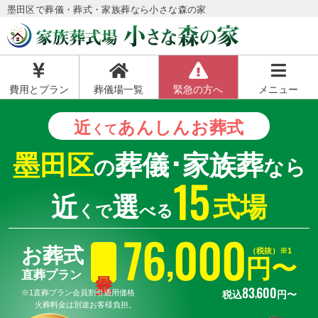
墨田区で葬儀・葬式・家族葬なら小さな森の家
費用とプラン
葬儀場一覧
緊急の方へ
メニュー
近
あんしん
お葬式
くて
墨田区
葬儀･家族葬
の
なら
15
近
選
式場
くで
べる
76
000
,
お葬式
（税抜）※1
円〜
直葬プラン
83
600
,
※1直葬プラン会員割引適用価格
税込
円〜
火葬料金は別途お客様負担。