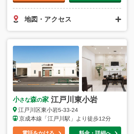
地図・アクセス
江戸川東小岩の詳細へ
江戸川東小岩
小
森
家
さな
の
江戸川区
東小岩
5-33-24
京成本線「江戸川駅」より徒歩12分
電話をかける
料金・詳細へ