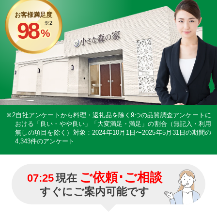
お客様満足度
98
※2
%
※2自社アンケートから料理・返礼品を除く9つの品質調査アンケートに
おける「良い・やや良い」「大変満足・満足」の割合（無記入・利用
無しの項目を除く）
対象：2024年10月1日〜2025年5月31日の期間の
4,343件のアンケート
ご依頼･ご相談
07:25
現在
すぐにご案内可能です