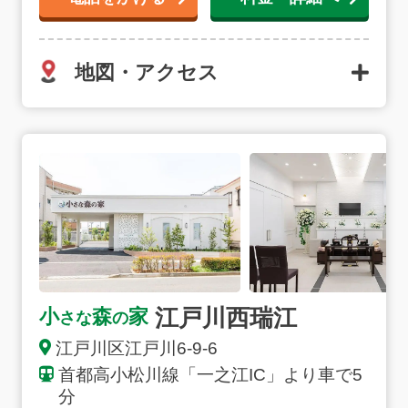
地図・アクセス
江戸川西瑞江の詳細へ
江戸川西瑞江
小
森
家
さな
の
江戸川区江戸川6-9-6
首都高小松川線「一之江IC」より車で5
お得な会員価格!
分