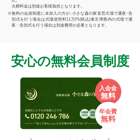
ん。
火葬料金は別途お客様負担となります。
※無料の会員制度に未加入の方が､小さな森の家直営式場で通夜･告
別式を行う場合は式場使用料11万円(税込)東京博善内の式場で通
夜・告別式を行う場合は別途費用が必要となります。
安心の無料会員制度
入会金
無料
年会費
無料