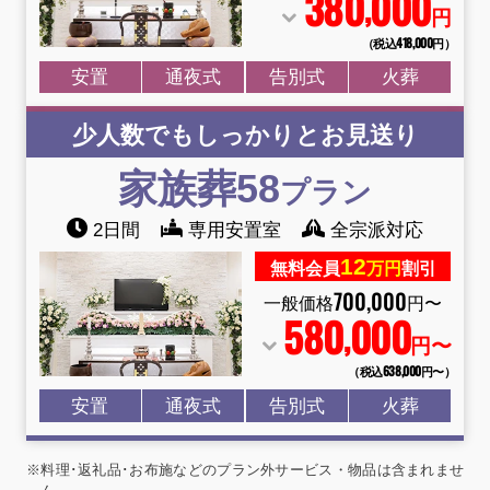
380
000
,
円
（税込418
,
000円）
安置
通夜式
告別式
火葬
少人数でもしっかりとお見送り
家族葬58
プラン
2日間
専用安置室
全宗派対応
12
無料会員
万円
割引
700
,
000
一般価格
円〜
580
000
,
円〜
（税込638
,
000円〜）
安置
通夜式
告別式
火葬
※料理･返礼品･お布施などのプラン外サービス・物品は含まれませ