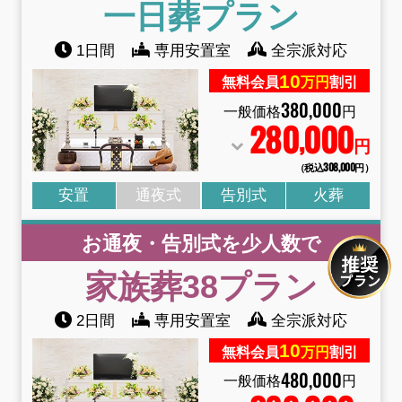
一日葬
プラン
1日間
専用安置室
全宗派対応
10
無料会員
万円
割引
380
,
000
一般価格
円
280
000
,
円
（税込308
,
000円）
安置
通夜式
告別式
火葬
お通夜・告別式を少人数で
家族葬38
プラン
2日間
専用安置室
全宗派対応
10
無料会員
万円
割引
480
,
000
一般価格
円