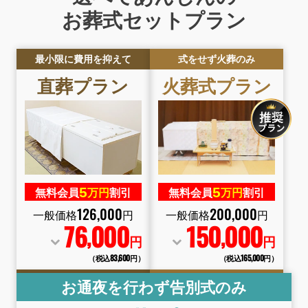
お葬式セットプラン
最小限に費用を抑えて
式をせず火葬のみ
直葬
プラン
火葬式
プラン
5
5
無料会員
万円
割引
無料会員
万円
割引
126
,
000
200
,
000
一般価格
円
一般価格
円
76
000
150
000
,
,
円
円
（税込83
,
600円）
（税込165
,
000円）
お通夜を行わず告別式のみ