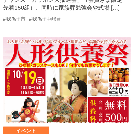
先着150組）、同時に家族葬勉強会や式場 […]
我孫子市
我孫子中峠台
イベント