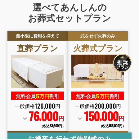
選べてあんしんの
お葬式セットプラン
最小限に費用を抑えて
式をせず火葬のみ
直葬
プラン
火葬式
プラン
5
5
無料会員
万円
割引
無料会員
万円
割引
126
,
000
200
,
000
一般価格
円
一般価格
円
76
000
150
000
,
,
円
円
（税込83
,
600円）
（税込165
,
000円）