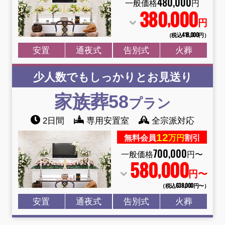
480
,
000
一般価格
円
380
000
,
円
（税込418
,
000円）
安置
通夜式
告別式
火葬
少人数でもしっかりとお見送り
家族葬58
プラン
2日間
専用安置室
全宗派対応
12
無料会員
万円
割引
700
,
000
一般価格
円〜
580
000
,
円〜
（税込638
,
000円〜）
安置
通夜式
告別式
火葬