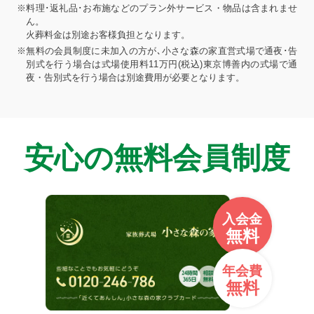
※料理･返礼品･お布施などのプラン外サービス・物品は含まれませ
ん。
火葬料金は別途お客様負担となります。
※無料の会員制度に未加入の方が､小さな森の家直営式場で通夜･告
別式を行う場合は式場使用料11万円(税込)東京博善内の式場で通
夜・告別式を行う場合は別途費用が必要となります。
安心の無料会員制度
入会金
無料
年会費
無料