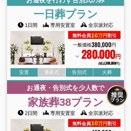
お通夜を行わず告別式のみ
一日葬
プラン
1日間
専用安置室
全宗派対応
10
無料会員
万円
割引
380
,
000
一般価格
円
280
000
,
円
（税込308
,
000円）
安置
通夜式
告別式
火葬
お通夜・告別式を少人数で
家族葬38
プラン
2日間
専用安置室
全宗派対応
10
無料会員
万円
割引