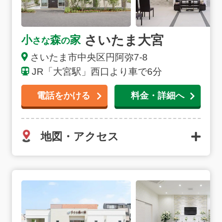
用します。火葬料金は死亡届に記載をする死亡者がさい
たま市に住民登録があれば、市民料金（浦和斎場：
7,000円 大宮聖苑：7,000円）でご利用いただけます。
さいたま大宮
小
森
家
病院や施設から搬送が必要な場合は、中央区
(さいたま
さな
の
市)
内の式場の専用安置室またはご自宅へご搬送いたし
さいたま市中央区円阿弥7-8
ます。24時間365日、深夜早朝でも対応できる体制が整
JR「大宮駅」西口より車で6分
っておりますので安心してご連絡ください。
電話をかける
料金・詳細へ
地図・アクセス
さいたま桜区田島の詳細へ