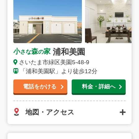
浦和美園
小
森
家
さな
の
さいたま市緑区美園5-48-9
「浦和美園駅」より徒歩12分
電話をかける
料金・詳細へ
地図・アクセス
さいたま浦和岸町の詳細へ