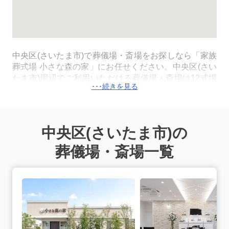
中央区
(さいたま市)
で葬儀場・斎場をお探しなら「家族
葬式場 小さな森の家」にお任せください。中央区
(さい
たま市)
周辺でご利用いただける葬儀場・斎場は12式場
で、そのうち9式場 小さな森の家
さいたま大宮
(JR「大
宮駅」西口より車で6分)/
さいたま桜区田島
(JR武蔵野線
「西浦和駅」よりタクシーで4分)/
さいたま七里
(東武野
田線「七里駅」より徒歩10分)/
東岩槻駅前
(東武鉄道野田
中央区
(さいたま市)
の
線「東岩槻駅」南口すぐ)/
浦和美園
(「浦和美園駅」より
徒歩12分)/
さいたま浦和岸町
(JR各線「浦和駅」より徒
葬儀場・斎場一覧
歩10分)/
北越谷
(東武伊勢崎線「北越谷駅」より徒歩4
分)/
越ヶ谷
(東武伊勢崎線「越谷駅」より
さいたま大宮の詳細へ
徒歩9分)/
南越谷
(「新越谷駅・南越谷駅」徒歩16分)は一
日一組貸切でご利用いただける家族葬式場です。中央区
(さいたま市)
内のすべての式場で直葬・火葬式・一日
葬・家族葬・一般葬が執り行えます。火葬はさいたま市
が運営する公営の斎場の浦和斎場もしくは大宮聖苑を利