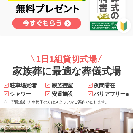
1日1組貸切式場
家族葬に最適な葬儀式場
駐車場完備
親族控室
夜間滞在
シャワー
安置施設
バリアフリー
※
※一部段差あり 車椅子の方はスタッフがご案内いたします。