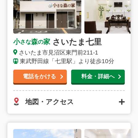
さいたま七里
小
森
家
さな
の
さいたま市
見沼区東門前
211-1
東武野田線「七里駅」より徒歩10分
電話をかける
料金・詳細へ
地図・アクセス
東岩槻駅前の詳細へ