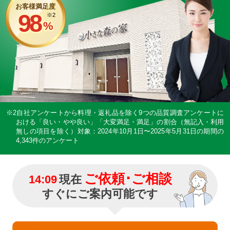
お客様満足度
98
※2
%
※2自社アンケートから料理・返礼品を除く9つの品質調査アンケートに
おける「良い・やや良い」「大変満足・満足」の割合（無記入・利用
無しの項目を除く）
対象：2024年10月1日〜2025年5月31日の期間の
4,343件のアンケート
ご依頼･ご相談
14:09
現在
すぐにご案内可能です