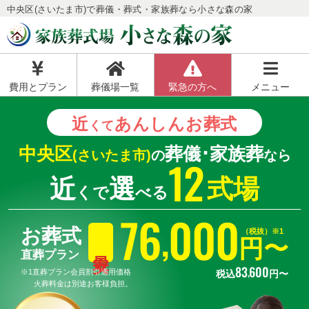
中央区(さいたま市)で葬儀・葬式・家族葬なら小さな森の家
費用とプラン
葬儀場一覧
緊急の方へ
メニュー
近
あんしん
お葬式
くて
中央区
葬儀･家族葬
(さいたま市)
の
なら
12
近
選
式場
くで
べる
76
000
,
お葬式
（税抜）※1
円〜
直葬プラン
83
600
,
※1直葬プラン会員割引適用価格
税込
円〜
火葬料金は別途お客様負担。