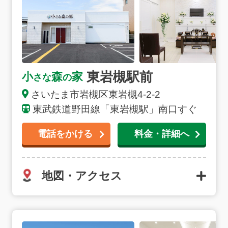
東岩槻駅前
小
森
家
さな
の
さいたま市
岩槻区東岩槻
4-2-2
東武鉄道野田線「東岩槻駅」南口すぐ
電話をかける
料金・詳細へ
地図・アクセス
浦和美園の詳細へ