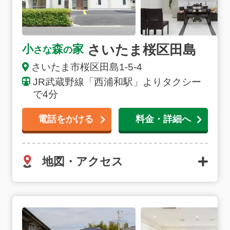
さいたま桜区田島
小
森
家
さな
の
さいたま市
桜区田島
1-5-4
JR武蔵野線「西浦和駅」よりタクシー
で4分
電話をかける
料金・詳細へ
地図・アクセス
さいたま七里の詳細へ