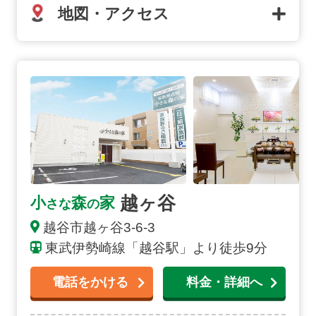
地図・アクセス
越ヶ谷の詳細へ
越ヶ谷
小
森
家
さな
の
越谷市
越ヶ谷
3-6-3
東武伊勢崎線「越谷駅」より徒歩9分
電話をかける
料金・詳細へ