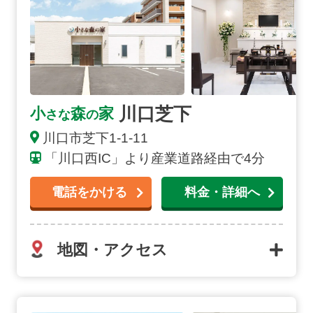
川口芝下
小
森
家
さな
の
川口市芝下1-1-11
「川口西IC」より産業道路経由で4分
電話をかける
料金・詳細へ
地図・アクセス
川口戸塚東の詳細へ