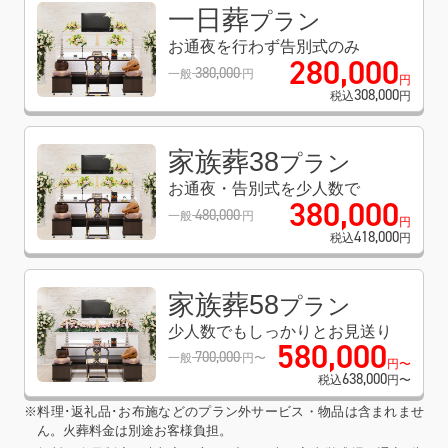
一日葬
プラン
お通夜を行わず告別式のみ
280
,
000
380
,
000
一般
円
円
308
,
000
税込
円
家族葬38
プラン
お通夜・告別式を少人数で
380
,
000
480
,
000
一般
円
円
418
,
000
税込
円
家族葬58
プラン
少人数でもしっかりとお見送り
580
,
000
700
,
000
一般
円〜
円〜
638
,
000
税込
円〜
※料理･返礼品･お布施などのプラン外サービス・物品は含まれませ
ん。火葬料金は別途お客様負担。