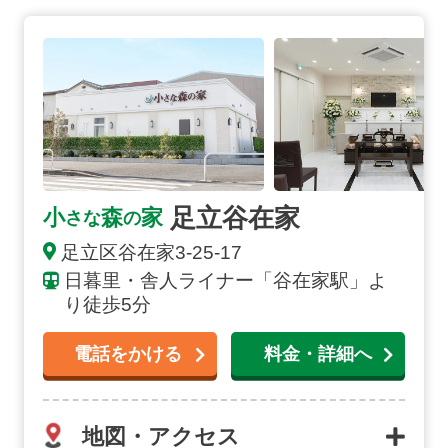
足立谷在家の詳細へ
足立谷在家
小
森
家
さな
の
足立区谷在家3-25-17
日暮里・舎人ライナー「谷在家駅」よ
り徒歩5分
電話をかける
料金・詳細へ
地図・アクセス