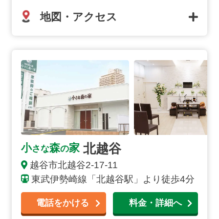
地図・アクセス
北越谷の詳細へ
北越谷
小
森
家
さな
の
越谷市
北越谷
2-17-11
東武伊勢崎線「北越谷駅」より徒歩4分
電話をかける
料金・詳細へ