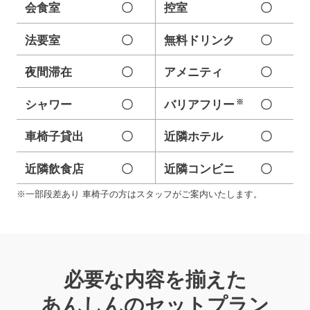
会食室
〇
控室
〇
法要室
〇
無料ドリンク
〇
夜間滞在
〇
アメニティ
〇
※
シャワー
〇
バリアフリー
〇
車椅子貸出
〇
近隣ホテル
〇
近隣飲食店
〇
近隣コンビニ
〇
※一部段差あり 車椅子の方はスタッフがご案内いたします。
必要な内容を揃えた
あんしんのセットプラン