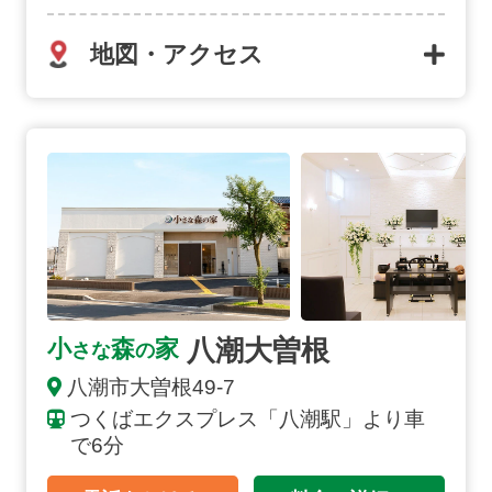
地図・アクセス
八潮大曽根の詳細へ
八潮大曽根
小
森
家
さな
の
八潮市大曽根49-7
つくばエクスプレス「八潮駅」より車
で6分