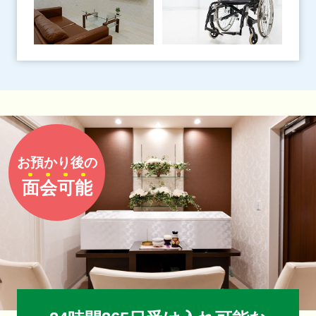
お預かり後の
面
会
可
能