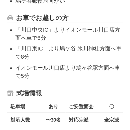
鳩ヶ谷郵便局向かい
お車でお越しの方
「川口中央IC」よりイオンモール川口店方
面へ車で8分
「川口東IC」より鳩ケ谷 氷川神社方面へ車
で8分
イオンモール川口店より鳩ヶ谷駅方面へ車
で5分
式場情報
駐車場
あり
ご安置面会
〇
対応人数
〜30名
対応宗派
全宗派