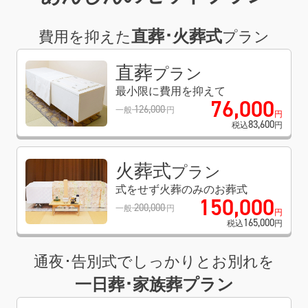
直葬･火葬式
費用を抑えた
プラン
直葬
プラン
最小限に費用を抑えて
76
,
000
126
,
000
一般
円
円
83
,
600
税込
円
火葬式
プラン
式をせず火葬のみのお葬式
150
,
000
200
,
000
一般
円
円
165
,
000
税込
円
通夜･告別式でしっかりとお別れを
一日葬･家族葬プラン