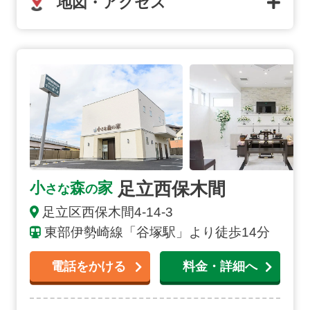
地図・アクセス
足立西保木間の詳細へ
足立西保木間
小
森
家
さな
の
足立区西保木間4-14-3
東部伊勢崎線「谷塚駅」より徒歩14分
電話をかける
料金・詳細へ