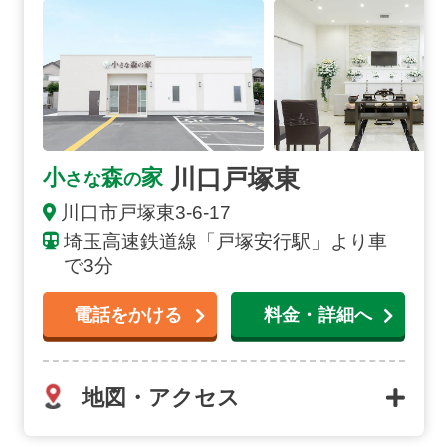
川口戸塚東
小
森
家
さな
の
川口市戸塚東3-6-17
埼玉高速鉄道線「戸塚安行駅」より車
で3分
電話をかける
料金・詳細へ
地図・アクセス