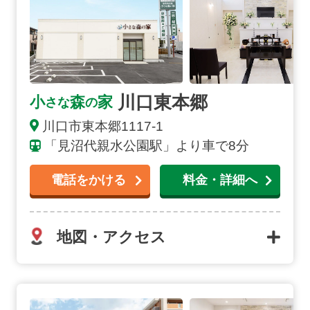
川口東本郷
小
森
家
さな
の
川口市東本郷1117-1
「見沼代親水公園駅」より車で8分
電話をかける
料金・詳細へ
地図・アクセス
川口芝下の詳細へ