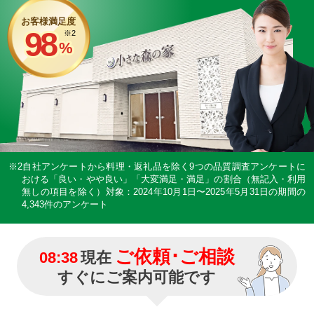
お客様満足度
98
※2
%
※2自社アンケートから料理・返礼品を除く9つの品質調査アンケートに
おける「良い・やや良い」「大変満足・満足」の割合（無記入・利用
無しの項目を除く）
対象：2024年10月1日〜2025年5月31日の期間の
4,343件のアンケート
ご依頼･ご相談
08:38
現在
すぐにご案内可能です