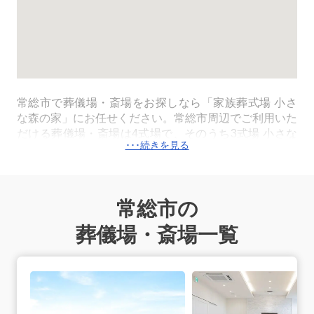
常総市で葬儀場・斎場をお探しなら「家族葬式場 小さ
な森の家」にお任せください。常総市周辺でご利用いた
だける葬儀場・斎場は4式場で、そのうち3式場 小さな
森の家
常総水海道
(国道354号沿い「水海道郵便局」近
く)/
小絹
(関東常総線「小絹駅」より徒歩7分)/
つくば大穂
(「教職員支援機構」バス停より徒歩6分)は一日一組貸
切でご利用いただける家族葬式場です。常総市内のすべ
常総市の
ての式場で直葬・火葬式・一日葬・家族葬・一般葬が執
り行えます。火葬は常総市が運営する公営の斎場の常総
葬儀場・斎場一覧
市斎場を利用します。火葬料金は死亡届に記載をする死
亡者または申請者が常総市に住民登録があれば、市民料
常総水海道の詳細へ
金（常総市斎場：無料）でご利用いただけます。病院や
施設から搬送が必要な場合は、常総市内の式場の専用安
置室またはご自宅へご搬送いたします。24時間365日、