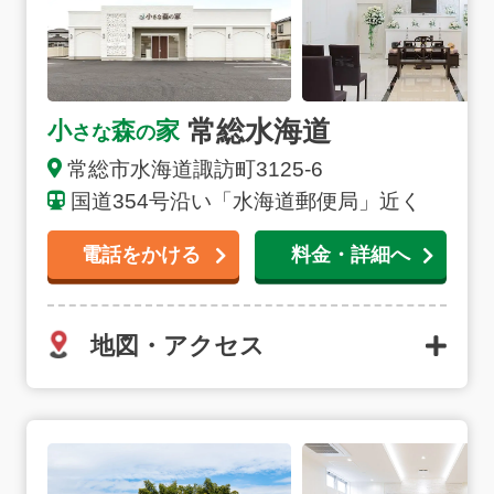
深夜早朝でも対応できる体制が整っておりますので安心
してご連絡ください。
常総水海道
小
森
家
さな
の
常総市水海道諏訪町3125-6
国道354号沿い「水海道郵便局」近く
電話をかける
料金・詳細へ
地図・アクセス
小絹の詳細へ