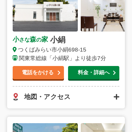
小絹
小
森
家
さな
の
つくばみらい市
小絹
698-15
関東常総線「小絹駅」より徒歩7分
電話をかける
料金・詳細へ
地図・アクセス
つくば大穂の詳細へ