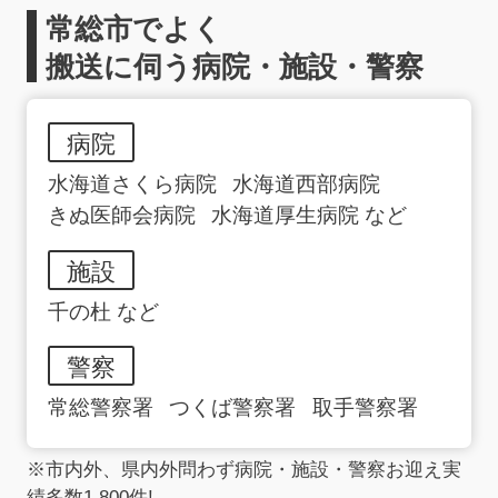
常総市でよく
搬送に伺う病院・施設・警察
病院
水海道さくら病院
水海道西部病院
きぬ医師会病院
水海道厚生病院 など
施設
千の杜 など
警察
常総警察署
つくば警察署
取手警察署
※市内外、県内外問わず病院・施設・警察お迎え実
績多数1,800件!