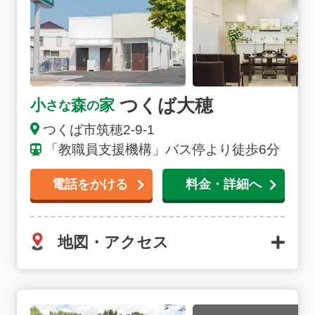
つくば大穂
小
森
家
さな
の
つくば市
筑穂
2-9-1
「教職員支援機構」バス停より徒歩6分
電話をかける
料金・詳細へ
地図・アクセス
常総市斎場の詳細へ