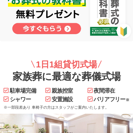
1日1組貸切式場
家族葬に最適な葬儀式場
駐車場完備
親族控室
夜間滞在
シャワー
安置施設
バリアフリー
※
※一部段差あり 車椅子の方はスタッフがご案内いたします。