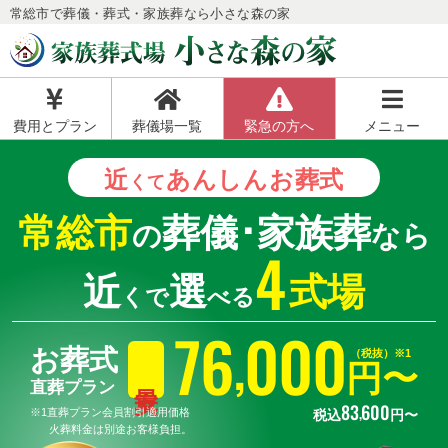
常総市で葬儀・葬式・家族葬なら小さな森の家
費用とプラン
葬儀場一覧
緊急の方へ
メニュー
近
あんしん
お葬式
くて
常総市
葬儀･家族葬
の
なら
4
近
選
式場
くで
べる
76
000
,
お葬式
（税抜）※1
円〜
直葬プラン
83
600
,
※1直葬プラン会員割引適用価格
税込
円〜
火葬料金は別途お客様負担。