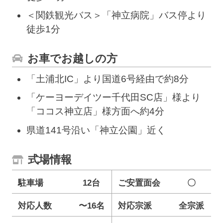
＜関鉄観光バス＞「神立病院」バス停より
徒歩1分
お車でお越しの方
「土浦北IC」より国道6号経由で約8分
「ケーヨーデイツー千代田SC店」様より
「ココス神立店」様方面へ約4分
県道141号沿い「神立公園」近く
式場情報
駐車場
12台
ご安置面会
〇
対応人数
〜16名
対応宗派
全宗派