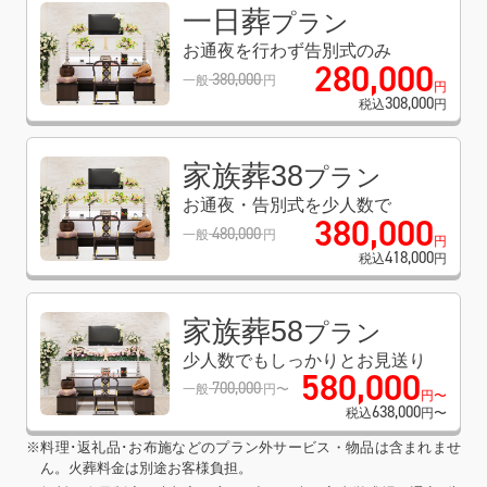
一日葬
プラン
お通夜を行わず告別式のみ
280
,
000
380
,
000
一般
円
円
308
,
000
税込
円
家族葬38
プラン
お通夜・告別式を少人数で
380
,
000
480
,
000
一般
円
円
418
,
000
税込
円
家族葬58
プラン
少人数でもしっかりとお見送り
580
,
000
700
,
000
一般
円〜
円〜
638
,
000
税込
円〜
※料理･返礼品･お布施などのプラン外サービス・物品は含まれませ
ん。火葬料金は別途お客様負担。