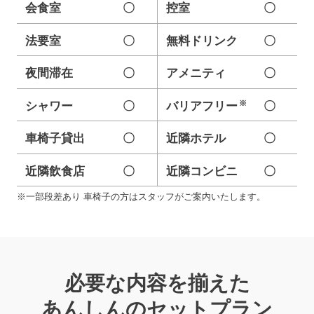
会食室
〇
控室
〇
法要室
〇
無料ドリンク
〇
夜間滞在
〇
アメニティ
〇
※
シャワー
〇
バリアフリー
〇
車椅子貸出
〇
近隣ホテル
〇
近隣飲食店
〇
近隣コンビニ
〇
※一部段差あり 車椅子の方はスタッフがご案内いたします。
必要な内容を揃えた
あんしんのセットプラン