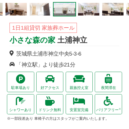
1日1組貸切 家族葬ホール
小さな森の家
土浦神立
茨城県土浦市
神立中央
5-3-6
「神立駅」より徒歩21分
駐車場あり
好アクセス
親族控え室
夜間滞在
※
シャワーあり
ドリンク無料
安置室完備
バリアフリー
※一部段差あり 車椅子の方はスタッフがご案内いたします。