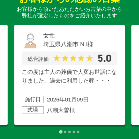
お客様から頂いたあたたかいお言葉の中から
弊社が選定したものをご紹介いたします
女性
埼玉県八潮市
N.I
様
5.0
総合評価
この度は主人の葬儀で大変お世話にな
りました。過去に利用した葬・・・
2026年01月09日
施行日
八潮大曽根
式場