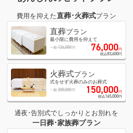
直葬･火葬式
費用を抑えた
プラン
直葬
プラン
最小限に費用を抑えて
76
,
000
126
,
000
一般
円
円
83
,
600
税込
円
火葬式
プラン
式をせず火葬のみのお葬式
150
,
000
200
,
000
一般
円
円
165
,
000
税込
円
通夜･告別式でしっかりとお別れを
一日葬･家族葬プラン