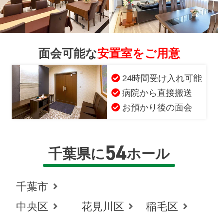
面会可能な
安置室をご用意
24時間受け入れ可能
病院から直接搬送
お預かり後の面会
54
千葉県に
ホール
千葉市
中央区
花見川区
稲毛区