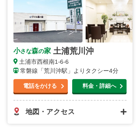
土浦荒川沖
小
森
家
さな
の
土浦市西根南1-6-6
常磐線「荒川沖駅」よりタクシー4分
電話をかける
料金・詳細へ
地図・アクセス