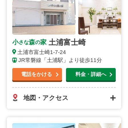
土浦富士崎
小
森
家
さな
の
土浦市
富士崎
1-7-24
JR常磐線「土浦駅」より徒歩11分
電話をかける
料金・詳細へ
地図・アクセス
土浦荒川沖の詳細へ