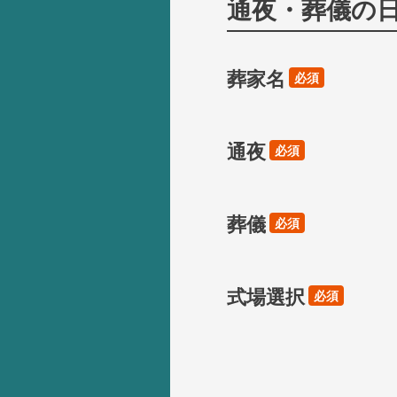
通夜・葬儀の
葬家名
必須
通夜
必須
葬儀
必須
式場選択
必須