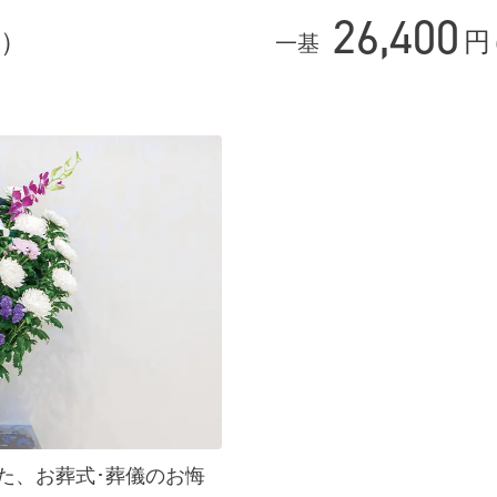
26,400
）
円
一基
た、お葬式･葬儀のお悔