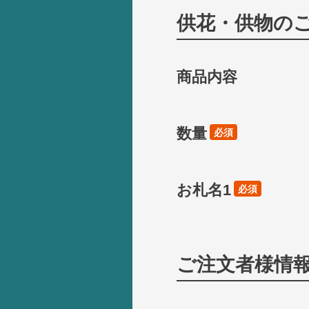
供花・供物の
商品内容
数量
必須
お札名1
必須
ご注文者様情