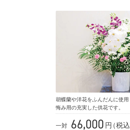
胡蝶蘭や洋花をふんだんに使用
悔み用の充実した供花です。
66,000
円
（
税込
一対