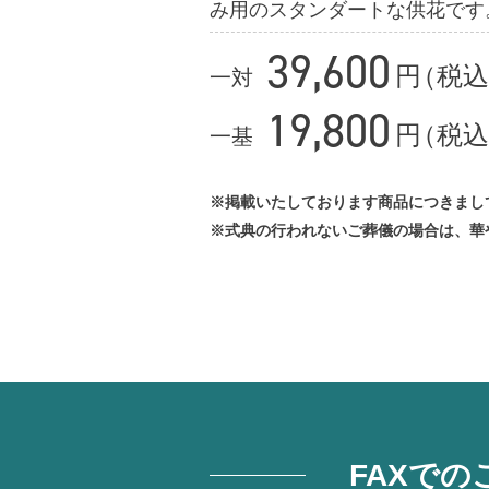
み用のスタンダートな供花です
39,600
円
（
税込
一対
19,800
円
（
税込
一基
※掲載いたしております商品につきまし
※式典の行われないご葬儀の場合は、華
FAXでの