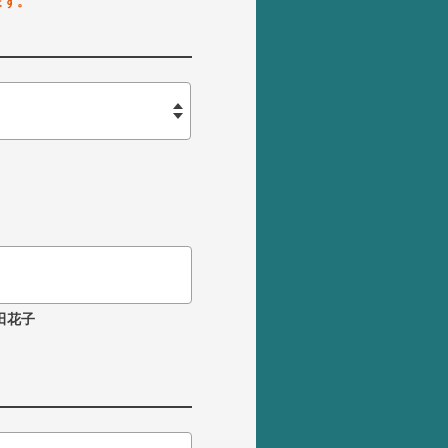
ます。
田花子