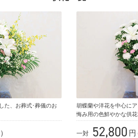
した、お葬式･葬儀のお
胡蝶蘭や洋花を中心にア
悔み用の色鮮やかな供花
52,800
）
円
一対