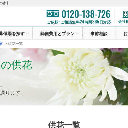
の家】
0120-138-726
24
365
会社
ご依頼･ご相談無料
時間
日対応
葬儀場を探す
葬儀費用とプラン
事前相談
お
家
>
供花一覧
家の供花
。
送ります。
供花一覧