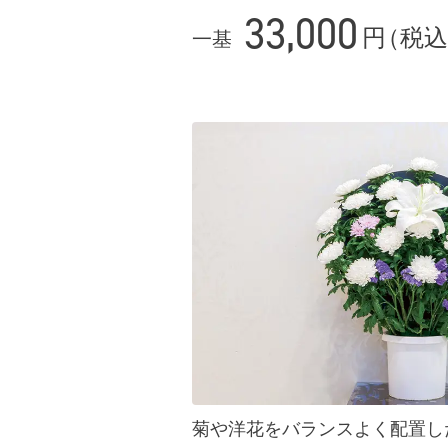
33,000
円
（
税込
一基
菊や洋花をバランスよく配置し