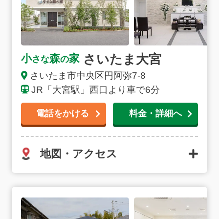
さいたま大宮
小
森
家
さな
の
さいたま市中央区円阿弥7-8
JR「大宮駅」西口より車で6分
電話をかける
料金・詳細へ
地図・アクセス
さいたま七里の詳細へ