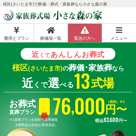
桜区(さいたま市)で葬儀・葬式・家族葬なら小さな森の家
費用とプラン
葬儀場一覧
緊急の方へ
メニュー
近
あんしん
お葬式
くて
桜区
葬儀･家族葬
(さいたま市)
の
なら
13
近
選
式場
くで
べる
76
000
,
お葬式
（税抜）※1
円〜
直葬プラン
83
600
,
※1直葬プラン会員割引適用価格
税込
円〜
火葬料金は別途お客様負担。