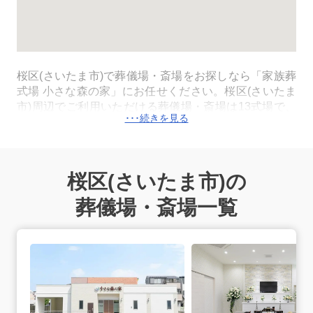
桜区
(さいたま市)
で葬儀場・斎場をお探しなら「家族葬
式場 小さな森の家」にお任せください。桜区
(さいたま
市)
周辺でご利用いただける葬儀場・斎場は13式場で、
そのうち10式場 小さな森の家
さいたま桜区田島
(JR武
蔵野線「西浦和駅」よりタクシーで4分)/
さいたま大宮
(JR「大宮駅」西口より車で6分)/
さいたま七里
(東武野田
線「七里駅」より徒歩10分)/
東岩槻駅前
(東武鉄道野田線
桜区
(さいたま市)
の
「東岩槻駅」南口すぐ)/
浦和美園
(「浦和美園駅」より徒
歩12分)/
さいたま浦和岸町
(JR各線「浦和駅」より徒歩
葬儀場・斎場一覧
10分)/
北越谷
(東武伊勢崎線「北越谷駅」より徒歩4分)/
越ヶ谷
(東武伊勢崎線「越谷駅」より
さいたま桜区田島の詳細へ
徒歩9分)/
南越谷
(「新越谷駅・南越谷駅」徒歩16分)/
越
谷せんげん台
(東武伊勢崎線「せんげん台駅」より徒歩7
分)は一日一組貸切でご利用いただける家族葬式場で
す。桜区
(さいたま市)
内のすべての式場で直葬・火葬
式・一日葬・家族葬・一般葬が執り行えます。火葬はさ