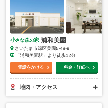
浦和美園
小
森
家
さな
の
さいたま市緑区美園5-48-9
「浦和美園駅」より徒歩12分
電話をかける
料金・詳細へ
地図・アクセス
さいたま浦和岸町の詳細へ