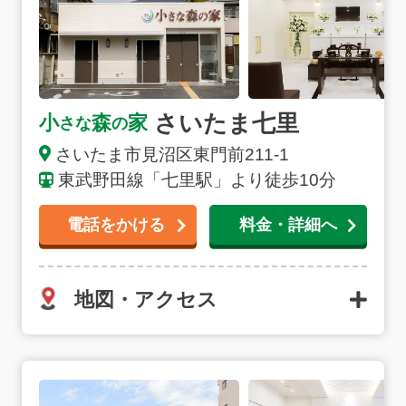
さいたま七里
小
森
家
さな
の
さいたま市
見沼区東門前
211-1
東武野田線「七里駅」より徒歩10分
電話をかける
料金・詳細へ
地図・アクセス
東岩槻駅前の詳細へ