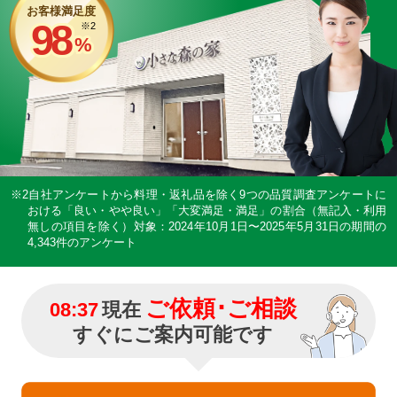
お客様満足度
98
※2
%
※2自社アンケートから料理・返礼品を除く9つの品質調査アンケートに
おける「良い・やや良い」「大変満足・満足」の割合（無記入・利用
無しの項目を除く）
対象：2024年10月1日〜2025年5月31日の期間の
4,343件のアンケート
ご依頼･ご相談
08:37
現在
すぐにご案内可能です