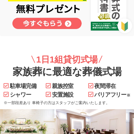
1日1組貸切式場
家族葬に最適な葬儀式場
駐車場完備
親族控室
夜間滞在
シャワー
安置施設
バリアフリー
※
※一部段差あり 車椅子の方はスタッフがご案内いたします。