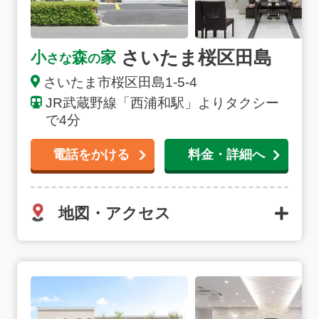
いたま市が運営する公営の斎場の浦和斎場もしくは大宮
聖苑を利用します。火葬料金は死亡届に記載をする死亡
者がさいたま市に住民登録があれば、市民料金（浦和斎
さいたま桜区田島
小
森
家
場：7,000円 大宮聖苑：7,000円）でご利用いただけま
さな
の
す。病院や施設から搬送が必要な場合は、桜区
(さいた
さいたま市
桜区田島
1-5-4
ま市)
内の式場の専用安置室またはご自宅へご搬送いた
JR武蔵野線「西浦和駅」よりタクシー
します。24時間365日、深夜早朝でも対応できる体制が
で4分
整っておりますので安心してご連絡ください。
電話をかける
料金・詳細へ
地図・アクセス
さいたま大宮の詳細へ