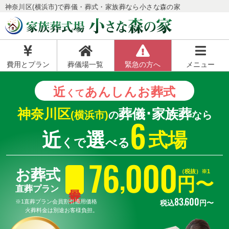
神奈川区(横浜市)で葬儀・葬式・家族葬なら小さな森の家
費用とプラン
葬儀場一覧
緊急の方へ
メニュー
近
あんしん
お葬式
くて
神奈川区
葬儀･家族葬
(横浜市)
の
なら
6
近
選
式場
くで
べる
76
000
,
お葬式
（税抜）※1
円〜
直葬プラン
83
600
,
※1直葬プラン会員割引適用価格
税込
円〜
火葬料金は別途お客様負担。