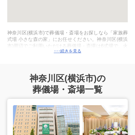
神奈川区
(横浜市)
で葬儀場・斎場をお探しなら「家族葬
式場 小さな森の家」にお任せください。神奈川区
(横浜
市)
周辺でご利用いただける葬儀場・斎場は6式場で、火
葬は横浜市が運営する公営の斎場の横浜市北部斎場、横
浜市営戸塚斎場などを利用します。火葬料金は死亡届に
記載をする死亡者が横浜市に住民登録があれば、市民料
金（横浜市北部斎場、横浜市営戸塚斎場：12,000円）
神奈川区
(横浜市)
の
でご利用いただけます。病院や施設から搬送が必要な場
合は、神奈川区
(横浜市)
内の式場の専用安置室またはご
葬儀場・斎場一覧
自宅へご搬送いたします。24時間365日、深夜早朝でも
対応できる体制が整っておりますので安心してご連絡く
ラステル新横浜の詳細へ
ださい。