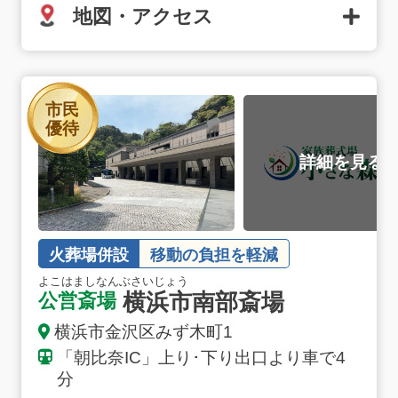
地図・アクセス
横浜市南部斎場の詳細へ
市民
優待
火葬場併設
移動の負担を軽減
よこはましなんぶさいじょう
横浜市南部斎場
公営斎場
横浜市金沢区みず木町1
「朝比奈IC」上り･下り出口より車で4
お得な会員価格!
分