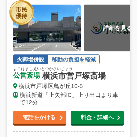
横浜市営戸塚斎場の詳細へ
市民
優待
火葬場併設
移動の負担を軽減
よこはましえいとつかさいじょう
横浜市営戸塚斎場
公営斎場
横浜市戸塚区鳥が丘10-5
横浜新道「上矢部IC」上り出口より車
で12分
電話をかける
料金・詳細へ