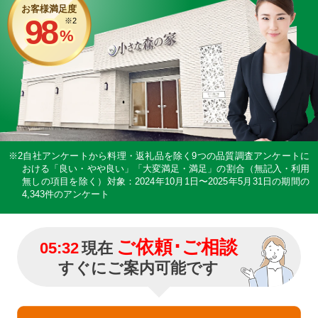
お客様満足度
98
※2
%
※2自社アンケートから料理・返礼品を除く9つの品質調査アンケートに
おける「良い・やや良い」「大変満足・満足」の割合（無記入・利用
無しの項目を除く）
対象：2024年10月1日〜2025年5月31日の期間の
4,343件のアンケート
ご依頼･ご相談
05:32
現在
すぐにご案内可能です