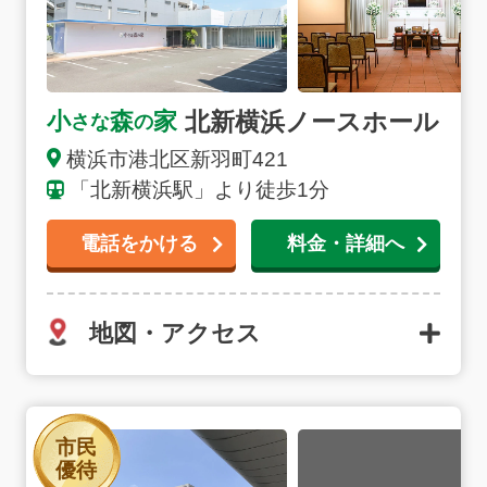
北新横浜ノースホール
小
森
家
さな
の
横浜市港北区新羽町421
「北新横浜駅」より徒歩1分
電話をかける
料金・詳細へ
地図・アクセス
横浜市北部斎場の詳細へ
市民
優待