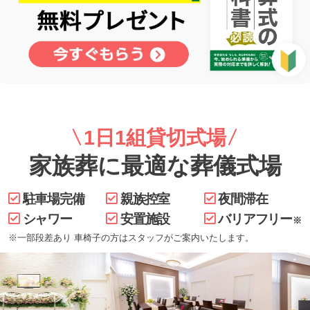
1日1組貸切式場
家族葬に最適な葬儀式場
駐車場完備
親族控室
夜間滞在
シャワー
安置施設
バリアフリー
※
※一部段差あり 車椅子の方はスタッフがご案内いたします。