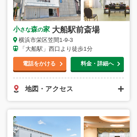
大船駅前斎場
小
森
家
さな
の
横浜市栄区笠間1-9-3
「大船駅」西口より徒歩1分
電話をかける
料金・詳細へ
地図・アクセス
北新横浜ノースホールの詳細へ