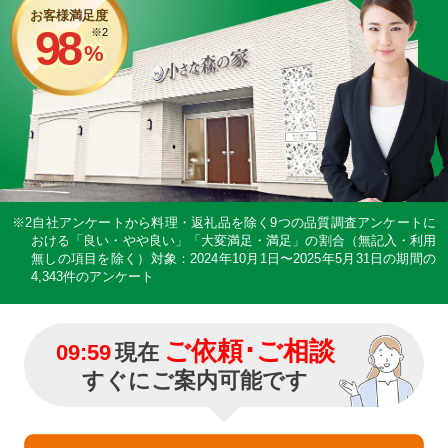
お客様満足度
98
※2
%
※2自社アンケートから料理・返礼品を除く9つの品質調査アンケートに
おける「良い・やや良い」「大変満足・満足」の割合（無記入・利用
無しの項目を除く）
対象：2024年10月1日〜2025年5月31日の期間の
4,343件のアンケート
ご依頼･ご相談
09:59
現在
すぐにご案内可能です