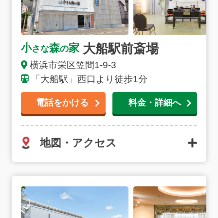
大船駅前斎場
小
森
家
さな
の
横浜市栄区笠間1-9-3
「大船駅」西口より徒歩1分
電話をかける
料金・詳細へ
地図・アクセス
北新横浜ノースホールの詳細へ