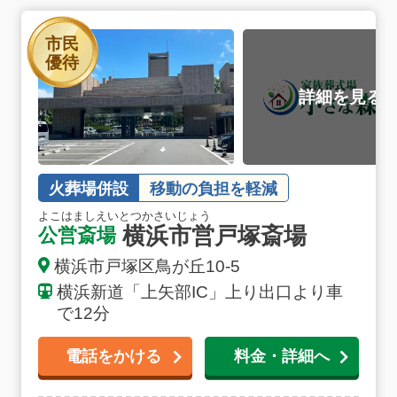
横浜市営戸塚斎場の詳細へ
市民
優待
火葬場併設
移動の負担を軽減
よこはましえいとつかさいじょう
横浜市営戸塚斎場
公営斎場
横浜市戸塚区鳥が丘10-5
横浜新道「上矢部IC」上り出口より車
で12分
電話をかける
料金・詳細へ
お得な会員価格!