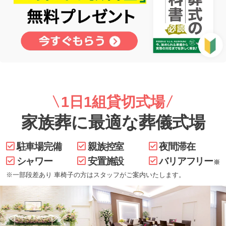
1日1組貸切式場
家族葬に最適な葬儀式場
駐車場完備
親族控室
夜間滞在
シャワー
安置施設
バリアフリー
※
※一部段差あり 車椅子の方はスタッフがご案内いたします。