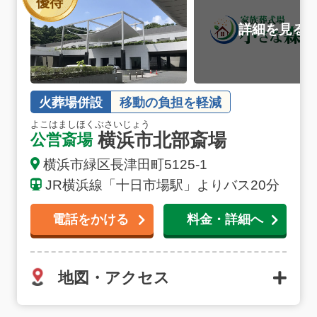
優待
火葬場併設
移動の負担を軽減
よこはましほくぶさいじょう
横浜市北部斎場
公営斎場
横浜市緑区長津田町5125-1
JR横浜線「十日市場駅」よりバス20分
電話をかける
料金・詳細へ
地図・アクセス