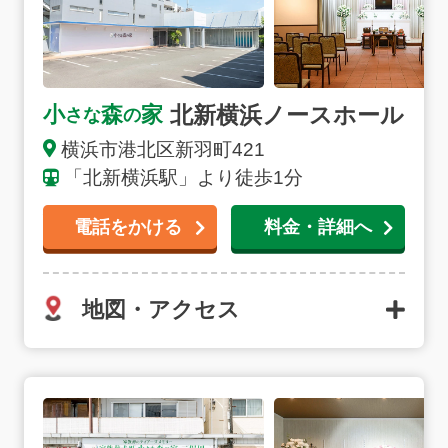
北新横浜ノースホール
小
森
家
さな
の
横浜市港北区新羽町421
「北新横浜駅」より徒歩1分
電話をかける
料金・詳細へ
地図・アクセス
二俣川斎場の詳細へ