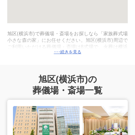
旭区
(横浜市)
で葬儀場・斎場をお探しなら「家族葬式場
小さな森の家」にお任せください。旭区
(横浜市)
周辺で
ご利用いただける葬儀場・斎場は8式場で、火葬は横浜
市が運営する公営の斎場の横浜市北部斎場、西寺尾会堂
などを利用します。火葬料金は死亡届に記載をする死亡
者が横浜市に住民登録があれば、市民料金（横浜市北部
斎場、西寺尾会堂：12,000円）でご利用いただけま
旭区
(横浜市)
の
す。病院や施設から搬送が必要な場合は、旭区
(横浜市)
内の式場の専用安置室またはご自宅へご搬送いたしま
葬儀場・斎場一覧
す。24時間365日、深夜早朝でも対応できる体制が整っ
ておりますので安心してご連絡ください。
ラステル新横浜の詳細へ