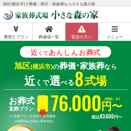
旭区(横浜市)で葬儀・葬式・家族葬なら小さな森の家
費用とプラン
葬儀場一覧
緊急の方へ
メニュー
近
あんしん
お葬式
くて
旭区
葬儀･家族葬
(横浜市)
の
なら
8
近
選
式場
くで
べる
76
000
,
お葬式
（税抜）※1
円〜
直葬プラン
83
600
,
※1直葬プラン会員割引適用価格
税込
円〜
火葬料金は別途お客様負担。