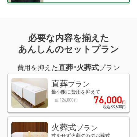
必要な内容を揃えた
あんしんのセットプラン
直葬･火葬式
費用を抑えた
プラン
直葬
プラン
最小限に費用を抑えて
76
,
000
126
,
000
一般
円
円
83
,
600
税込
円
火葬式
プラン
式をせず火葬のみのお葬式