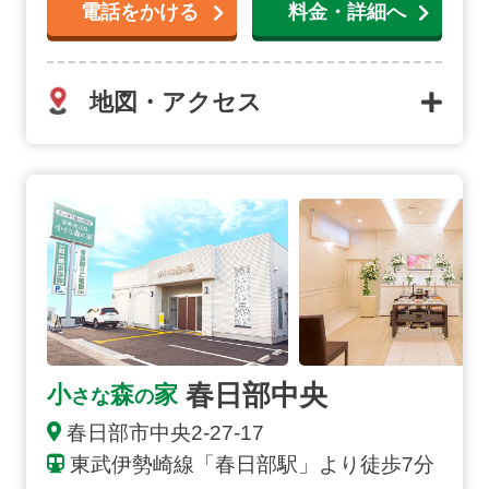
電話をかける
料金・詳細へ
地図・アクセス
春日部中央の詳細へ
春日部中央
小
森
家
さな
の
春日部市
中央
2-27-17
東武伊勢崎線「春日部駅」より徒歩7分