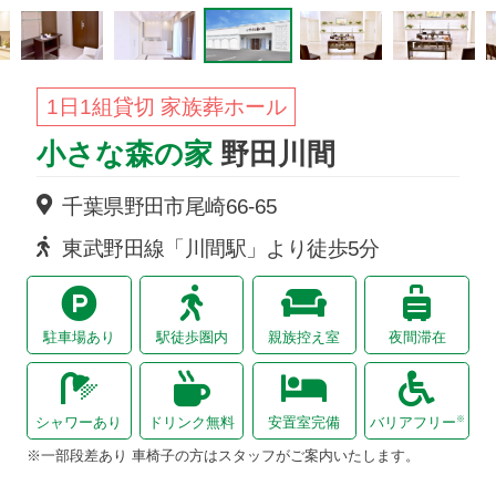
1日1組貸切 家族葬ホール
小さな森の家
野田川間
千葉県野田市
尾崎
66-65
東武野田線「川間駅」より徒歩5分
駐車場あり
駅徒歩圏内
親族控え室
夜間滞在
※
シャワーあり
ドリンク無料
安置室完備
バリアフリー
※一部段差あり 車椅子の方はスタッフがご案内いたします。