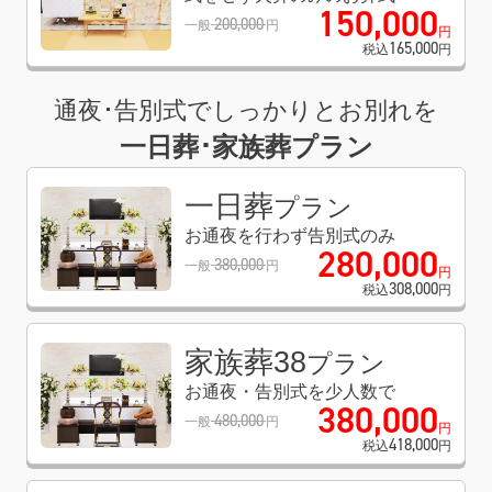
150
,
000
200
,
000
一般
円
円
165
,
000
税込
円
通夜･告別式でしっかりとお別れを
一日葬･家族葬プラン
一日葬
プラン
お通夜を行わず告別式のみ
280
,
000
380
,
000
一般
円
円
308
,
000
税込
円
家族葬38
プラン
お通夜・告別式を少人数で
380
,
000
480
,
000
一般
円
円
418
,
000
税込
円