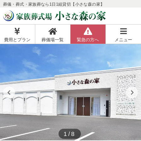
葬儀・葬式・家族葬なら1日1組貸切【小さな森の家】
費用とプラン
葬儀場一覧
緊急の方へ
メニュー
1/8