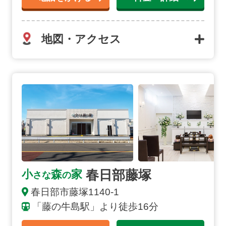
地図・アクセス
春日部藤塚の詳細へ
春日部藤塚
小
森
家
さな
の
春日部市藤塚1140-1
「藤の牛島駅」より徒歩16分