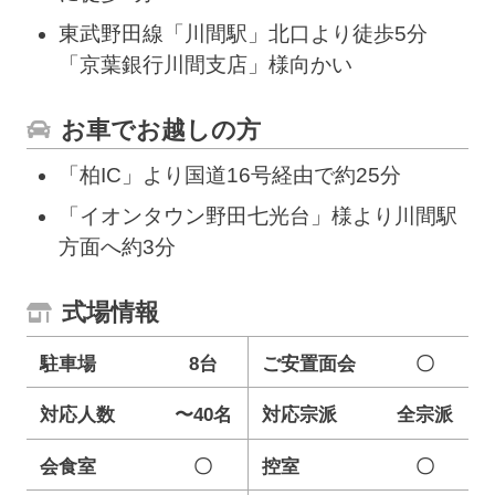
東武野田線「川間駅」北口より徒歩5分
「京葉銀行川間支店」様向かい
お車でお越しの方
「柏IC」より国道16号経由で約25分
「イオンタウン野田七光台」様より川間駅
方面へ約3分
式場情報
駐車場
8台
ご安置面会
〇
対応人数
〜40名
対応宗派
全宗派
会食室
〇
控室
〇