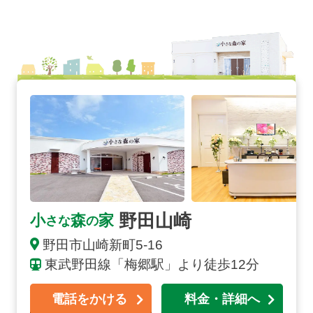
野田山崎の詳細へ
野田山崎
小
森
家
さな
の
野田市
山崎新町
5-16
東武野田線「梅郷駅」より徒歩12分
電話をかける
料金・詳細へ