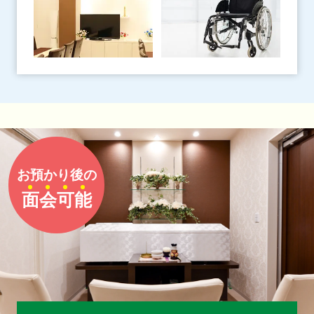
お預かり後の
面
会
可
能