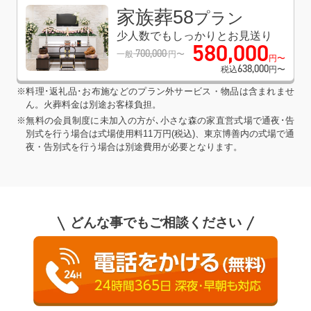
家族葬58
プラン
少人数でもしっかりとお見送り
580
,
000
700
,
000
一般
円〜
円〜
638
,
000
税込
円〜
※料理･返礼品･お布施などのプラン外サービス・物品は含まれませ
ん。火葬料金は別途お客様負担。
※無料の会員制度に未加入の方が､小さな森の家直営式場で通夜･告
別式を行う場合は式場使用料11万円(税込)、東京博善内の式場で通
夜・告別式を行う場合は別途費用が必要となります。
どんな事でもご相談ください