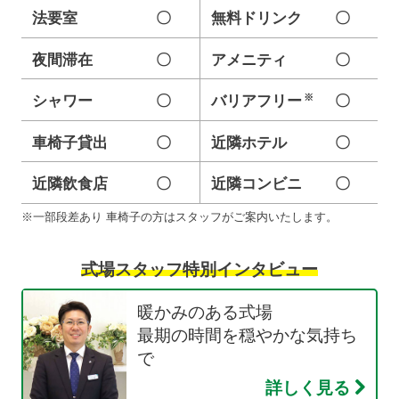
法要室
〇
無料ドリンク
〇
夜間滞在
〇
アメニティ
〇
※
シャワー
〇
バリアフリー
〇
車椅子貸出
〇
近隣ホテル
〇
近隣飲食店
〇
近隣コンビニ
〇
※一部段差あり 車椅子の方はスタッフがご案内いたします。
式場スタッフ特別インタビュー
暖かみのある式場
最期の時間を穏やかな気持ち
で
詳しく見る