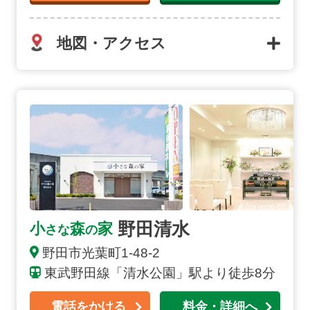
地図・アクセス
野田清水の詳細へ
野田清水
小
森
家
さな
の
野田市
光葉町
1-48-2
東武野田線「清水公園」駅より徒歩8分
電話をかける
料金・詳細へ