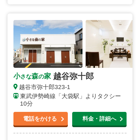
越谷弥十郎の詳細へ
越谷弥十郎
小
森
家
さな
の
越谷市
弥十郎
323-1
東武伊勢崎線「大袋駅」よりタクシー
10分
電話をかける
料金・詳細へ