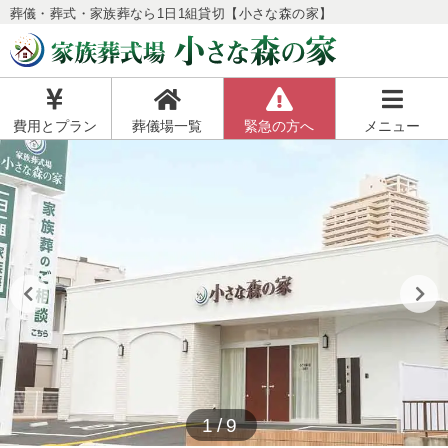
葬儀・葬式・家族葬なら1日1組貸切【小さな森の家】
費用とプラン
葬儀場一覧
緊急の方へ
メニュー
1/9