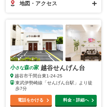
地図・アクセス
越谷せんげん台の詳細へ
越谷せんげん台
小
森
家
さな
の
越谷市
千間台東
1-24-25
東武伊勢崎線「せんげん台駅」より徒
歩7分
電話をかける
料金・詳細へ