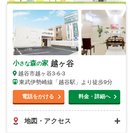
越ヶ谷の詳細へ
越ヶ谷
小
森
家
さな
の
越谷市
越ヶ谷
3-6-3
東武伊勢崎線「越谷駅」より徒歩9分
電話をかける
料金・詳細へ
地図・アクセス