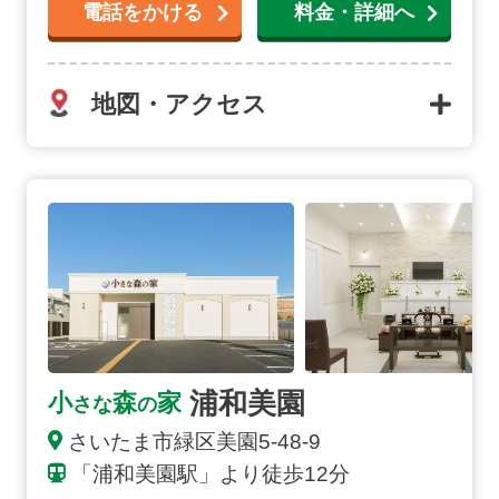
電話をかける
料金・詳細へ
地図・アクセス
浦和美園の詳細へ
浦和美園
小
森
家
さな
の
さいたま市緑区美園5-48-9
「浦和美園駅」より徒歩12分