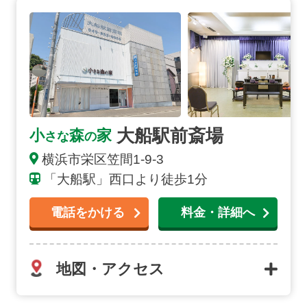
大船駅前斎場の詳細へ
大船駅前斎場
小
森
家
さな
の
横浜市栄区笠間1-9-3
「大船駅」西口より徒歩1分
電話をかける
料金・詳細へ
地図・アクセス