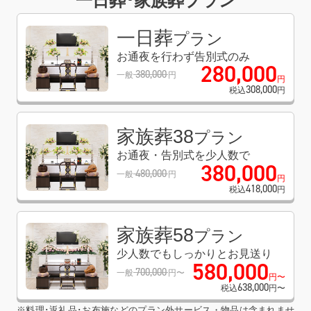
一日葬･家族葬プラン
一日葬
プラン
お通夜を行わず告別式のみ
280
,
000
380
,
000
一般
円
円
308
,
000
税込
円
家族葬38
プラン
お通夜・告別式を少人数で
380
,
000
480
,
000
一般
円
円
418
,
000
税込
円
家族葬58
プラン
少人数でもしっかりとお見送り
580
,
000
700
,
000
一般
円〜
円〜
638
,
000
税込
円〜
※料理･返礼品･お布施などのプラン外サービス・物品は含まれませ