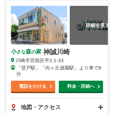
神誠川崎の詳細へ
神誠川崎
小
森
家
さな
の
川崎市宮前区平2-1-33
「登戸駅」「向ヶ丘遊園駅」より車で8
分
電話をかける
料金・詳細へ
地図・アクセス