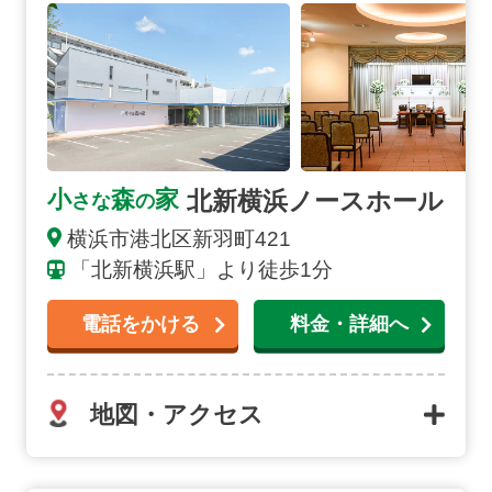
北新横浜ノースホール
小
森
家
さな
の
横浜市港北区新羽町421
「北新横浜駅」より徒歩1分
電話をかける
料金・詳細へ
地図・アクセス