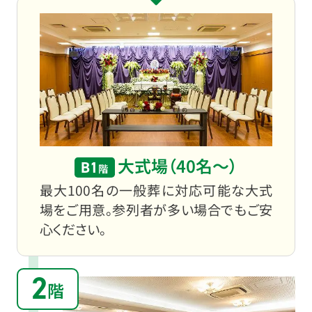
大式場（40名〜）
B1
階
最大100名の一般葬に対応可能な大式
場をご用意。参列者が多い場合でもご安
心ください。
2
階