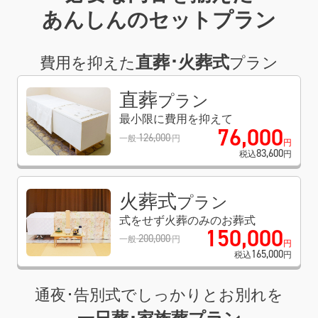
あんしんのセットプラン
直葬･火葬式
費用を抑えた
プラン
直葬
プラン
最小限に費用を抑えて
76
,
000
126
,
000
一般
円
円
83
,
600
税込
円
火葬式
プラン
式をせず火葬のみのお葬式
150
,
000
200
,
000
一般
円
円
165
,
000
税込
円
通夜･告別式でしっかりとお別れを