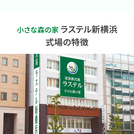
ラステル新横浜
小さな森の家
式場
の
特
徴