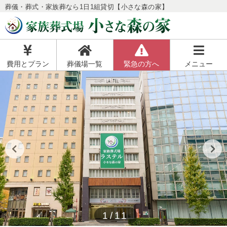
葬儀・葬式・家族葬なら1日1組貸切【小さな森の家】
費用とプラン
葬儀場一覧
緊急の方へ
メニュー
1/11