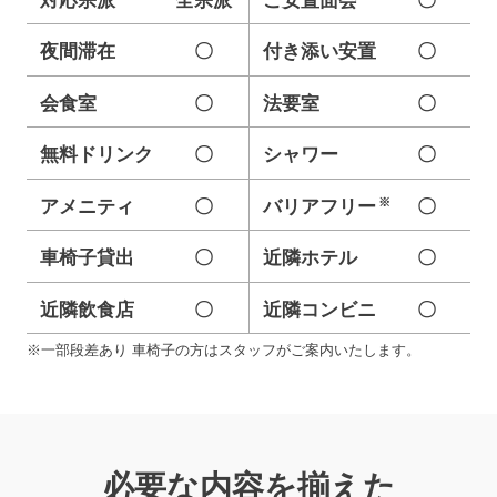
対応宗派
全宗派
ご安置面会
〇
夜間滞在
〇
付き添い安置
〇
会食室
〇
法要室
〇
無料ドリンク
〇
シャワー
〇
※
アメニティ
〇
バリアフリー
〇
車椅子貸出
〇
近隣ホテル
〇
近隣飲食店
〇
近隣コンビニ
〇
※一部段差あり 車椅子の方はスタッフがご案内いたします。
必要な内容を揃えた