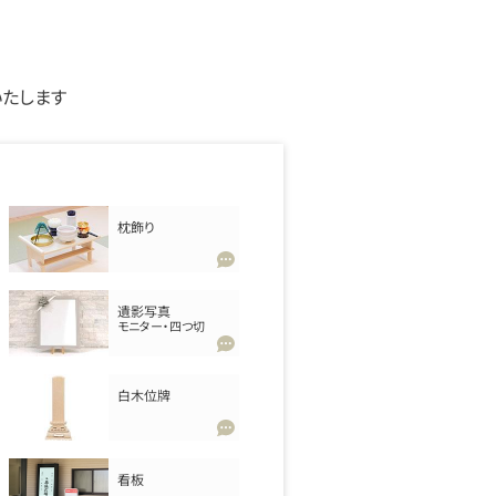
いたします
枕飾り
遺影写真
モニター・四つ切
白木位牌
看板