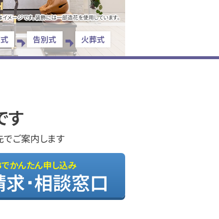
はイメージです。装飾には一部造花を使用しています。
夜式
告別式
火葬式
です
先でご案内します
Bでかんたん申し込み
請求･相談窓口