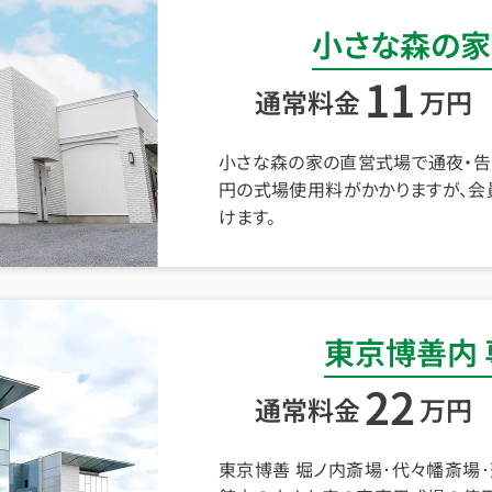
小さな森の家
11
通常料金
万円
小さな森の家の直営式場で通夜・告
円の式場使用料がかかりますが、会
けます。
東京博善内
22
通常料金
万円
東京博善 堀ノ内斎場･代々幡斎場