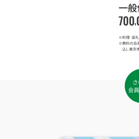
一般
700
,
※料理･返
※無料の会
込)、東
さ
会