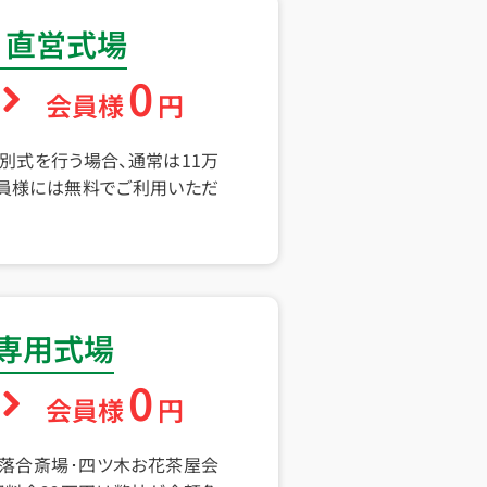
 直営式場
0
会員様
円
別式を行う場合、通常は11万
員様には無料でご利用いただ
 専用式場
0
会員様
円
･落合斎場･四ツ木お花茶屋会