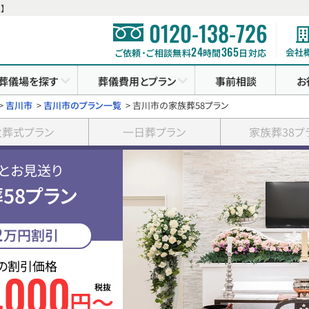
】
0120-138-726
24
365
会社
ご依頼･ご相談無料
時間
日対応
葬儀場を探す
葬儀費用とプラン
事前相談
お
>
吉川市
>
吉川市のプラン一覧
>
吉川市の家族葬58プラン
火葬式プラン
一日葬プラン
家族葬38プ
とお見送り
58プラン
2
万円割引
の割引価格
000
,
税抜
円〜