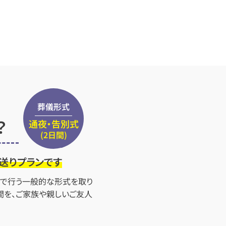
葬儀形式
？
通夜・告別式
(2日間)
送りプランです
間で行う一般的な形式を取り
間を、ご家族や親しいご友人