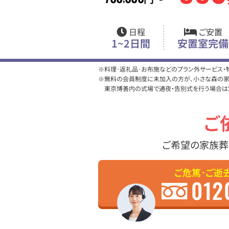
日程
ご安置
1~2日間
安置室完備
※料理･返礼品･お布施などのプラン外サービス
※無料の会員制度に未加入の方が､小さな森の家直
東京博善内の式場で通夜・告別式を行う場合は
ご
ご希望の家族葬
ご危篤･ご逝
012