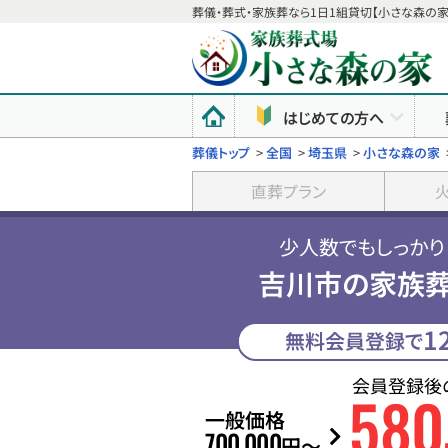
葬儀・葬式・家族葬なら1日1組貸切【小さな森の家
はじめての方へ
葬儀トップ
>
全国
>
埼玉県
>
小さな森の家
直葬プラン
少人数でもしっかり
吉川市の家族葬
1
無料会員登録で
会員登録後
580
一般価格
700
000
,
円〜