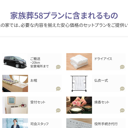
家族葬58プランに含まれるもの
の家では、必要な内容を揃えた安心価格のセットプランをご提供
ご搬送
ドライアイス
~20km
安置場所まで
お棺
仏衣一式
受付セット
焼香セット
司会スタッフ
役所手続き代行