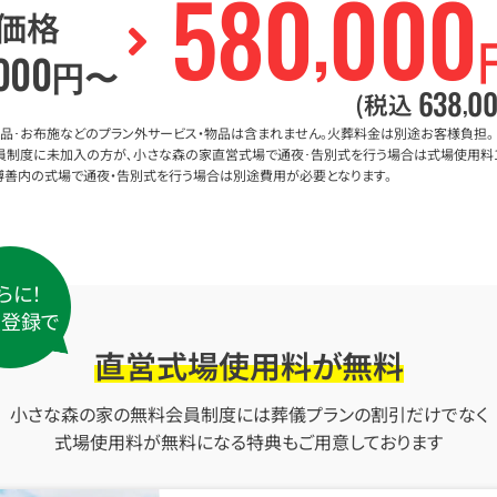
580
000
,
価格
000
円〜
638
0
,
(税込
礼品･お布施などのプラン外サービス・物品は含まれません。火葬料金は別途お客様負担。
員制度に未加入の方が､小さな森の家直営式場で通夜･告別式を行う場合は式場使用料1
京博善内の式場で通夜・告別式を行う場合は別途費用が必要となります。
らに！
員登録で
直営式場使用料が無料
小さな森の家の無料会員制度には葬儀プランの割引だけでなく
式場使用料が無料になる特典もご用意しております