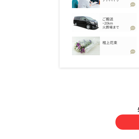
ご搬送
~20km
火葬場まで
棺上花束