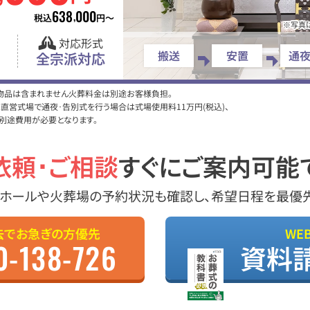
638
000
,
税込
円〜
※写真
対応形式
搬送
安置
通
全宗派対応
・物品は含まれません火葬料金は別途お客様負担。
営式場で通夜･告別式を行う場合は式場使用料11万円(税込)、
別途費用が必要となります。
依頼･ご相談
すぐにご案内可能
ホールや火葬場の予約状況も確認し、希望日程を最優
去でお急ぎの方優先
WE
0-138-726
資料