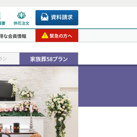
資料請求
概要
供花注文
緊急の方へ
得な会員情報
家族葬58プラン
ラン