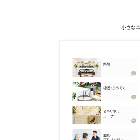
小さな森
祭壇
線香・ろうそく
メモリアル
コーナー
葬祭
アドバイザー