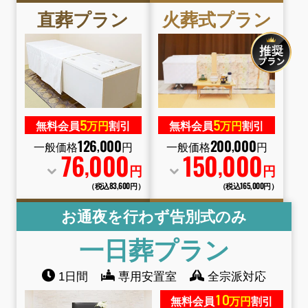
直葬
プラン
火葬式
プラン
5
5
無料会員
万円
割引
無料会員
万円
割引
126
000
200
000
,
,
一般価格
円
一般価格
円
76
000
150
000
,
,
円
円
（税込83
,
600円）
（税込165
,
000円）
お通夜を行わず告別式のみ
一日葬
プラン
1日間
専用安置室
全宗派対応
10
無料会員
万円
割引