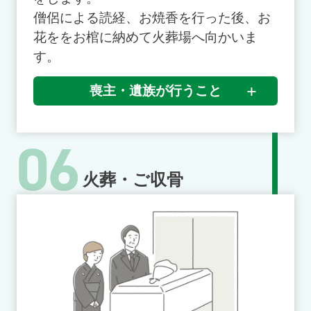
僧侶による読経、お焼香を行った後、お
花ををお棺に納めて火葬場へ向かいま
す。
喪主・遺族が行うこと
06
火葬・ご収骨