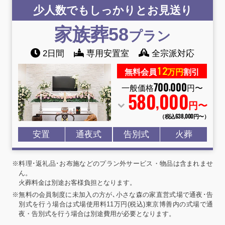
少人数でもしっかりとお見送り
家族葬58
プラン
2日間
専用安置室
全宗派対応
12
無料会員
万円
割引
700
000
,
一般価格
円〜
580
000
,
円〜
（税込638
,
000円〜）
安置
通夜式
告別式
火葬
※料理･返礼品･お布施などのプラン外サービス・物品は含まれませ
ん。
火葬料金は別途お客様負担となります。
※無料の会員制度に未加入の方が､小さな森の家直営式場で通夜･告
別式を行う場合は式場使用料11万円(税込)東京博善内の式場で通
夜・告別式を行う場合は別途費用が必要となります。