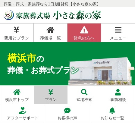
葬儀・葬式・家族葬なら1日1組貸切【小さな森の家】
費用とプラン
葬儀場一覧
緊急の方へ
メニュー
横浜市
の
葬儀・お葬式プラン
お客様
満足度
98
%
※2
横浜市トップ
プラン
式場検索
事前相談
アフターサポート
お客様の声
お知らせ一覧