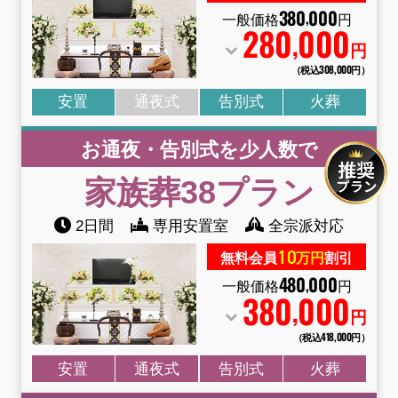
380
000
,
一般価格
円
280
000
,
円
（税込308
,
000円）
安置
通夜式
告別式
火葬
お通夜・告別式を少人数で
家族葬38
プラン
2日間
専用安置室
全宗派対応
10
無料会員
万円
割引
480
000
,
一般価格
円
380
000
,
円
（税込418
,
000円）
安置
通夜式
告別式
火葬