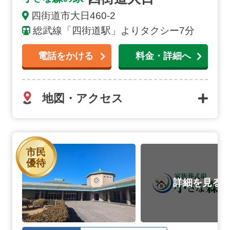
四街道市
大日
460-2
総武線「四街道駅」よりタクシー7分
電話をかける
料金・詳細へ
地図・アクセス
八富成田斎場の詳細へ
市民
優待