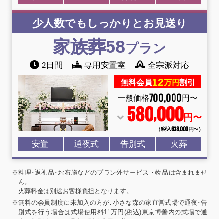
少人数でもしっかりとお見送り
家族葬58
プラン
2日間
専用安置室
全宗派対応
12
無料会員
万円
割引
700
,
000
一般価格
円〜
580
000
,
円〜
（税込638
,
000円〜）
安置
通夜式
告別式
火葬
※料理･返礼品･お布施などのプラン外サービス・物品は含まれませ
ん。
火葬料金は別途お客様負担となります。
※無料の会員制度に未加入の方が､小さな森の家直営式場で通夜･告
別式を行う場合は式場使用料11万円(税込)東京博善内の式場で通