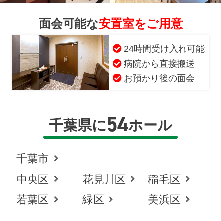
面会可能な
安置室をご用意
24時間受け入れ可能
病院から直接搬送
お預かり後の面会
54
千葉県に
ホール
千葉市
中央区
花見川区
稲毛区
若葉区
緑区
美浜区