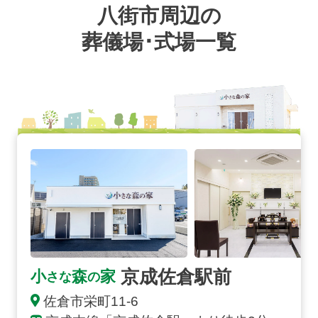
八街市周辺の
葬儀場･式場一覧
京成佐倉駅前の詳細へ
京成佐倉駅前
小
森
家
さな
の
佐倉市栄町11-6