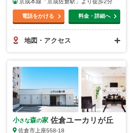
京成本線「京成佐倉駅」より徒歩2分
電話をかける
料金・詳細へ
地図・アクセス
佐倉ユーカリが丘の詳細へ
佐倉ユーカリが丘
小
森
家
さな
の
佐倉市上座558-18