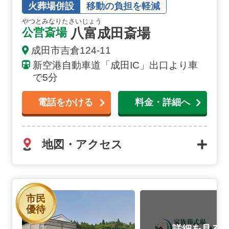
火葬場併設
移動の負担を軽減
やつとみなりたさいじょう
八富成田斎場
公営斎場
成田市吉倉124-11
新空港自動車道「成田IC」出口より車
で5分
電話をかける
料金・詳細へ
地図・アクセス
さくら斎場の詳細へ
市民
優待