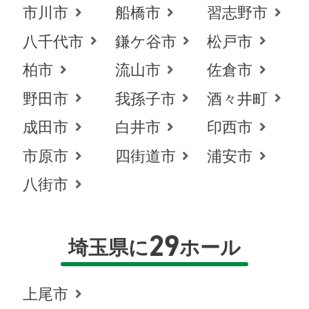
市川市
船橋市
習志野市
八千代市
鎌ケ谷市
松戸市
柏市
流山市
佐倉市
野田市
我孫子市
酒々井町
成田市
白井市
印西市
市原市
四街道市
浦安市
八街市
29
埼玉県に
ホール
お得な会員価格!
上尾市