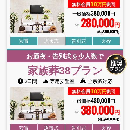
10
無料会員
万円
割引
380
,
000
一般価格
円
280
000
,
円
（税込308
,
000円）
安置
通夜式
告別式
火葬
お通夜・告別式を少人数で
家族葬38
プラン
2日間
専用安置室
全宗派対応
10
無料会員
万円
割引
480
,
000
一般価格
円
380
000
,
円
（税込418
,
000円）
安置
通夜式
告別式
火葬