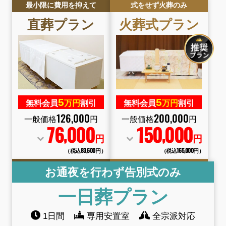
最小限に費用を抑えて
式をせず火葬のみ
直葬
プラン
火葬式
プラン
5
5
無料会員
万円
割引
無料会員
万円
割引
126
,
000
200
,
000
一般価格
円
一般価格
円
76
000
150
000
,
,
円
円
（税込83
,
600円）
（税込165
,
000円）
お通夜を行わず告別式のみ
一日葬
プラン
1日間
専用安置室
全宗派対応