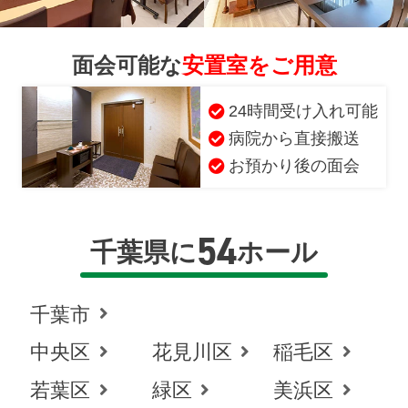
面会可能な
安置室をご用意
24時間受け入れ可能
病院から直接搬送
お預かり後の面会
54
千葉県に
ホール
千葉市
中央区
花見川区
稲毛区
若葉区
緑区
美浜区