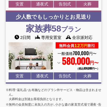
安置
通夜式
告別式
火葬
少人数でもしっかりとお見送り
家族葬58
プラン
2日間
専用安置室
全宗派対応
12
無料会員
万円
割引
700
,
000
一般価格
円〜
580
000
,
円〜
（税込638
,
000円〜）
安置
通夜式
告別式
火葬
※料理･返礼品･お布施などのプラン外サービス・物品は含まれませ
ん。
火葬料金は別途お客様負担となります。
※無料の会員制度に未加入の方が､小さな森の家直営式場で通夜･告