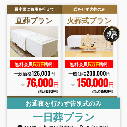
最小限に費用を抑えて
式をせず火葬のみ
直葬
プラン
火葬式
プラン
5
5
無料会員
万円
割引
無料会員
万円
割引
126
,
000
200
,
000
一般価格
円
一般価格
円
76
000
150
000
,
,
円
円
（税込83
,
600円）
（税込165
,
000円）
お通夜を行わず告別式のみ
一日葬
プラン