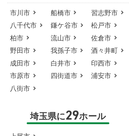
市川市
船橋市
習志野市
八千代市
鎌ケ谷市
松戸市
柏市
流山市
佐倉市
野田市
我孫子市
酒々井町
成田市
白井市
印西市
市原市
四街道市
浦安市
八街市
29
埼玉県に
ホール