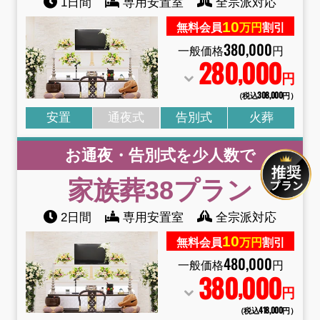
1日間
専用安置室
全宗派対応
10
無料会員
万円
割引
380
,
000
一般価格
円
280
000
,
円
（税込308
,
000円）
安置
通夜式
告別式
火葬
お通夜・告別式を少人数で
家族葬38
プラン
2日間
専用安置室
全宗派対応
10
無料会員
万円
割引
480
,
000
一般価格
円
380
000
,
円
（税込418
,
000円）