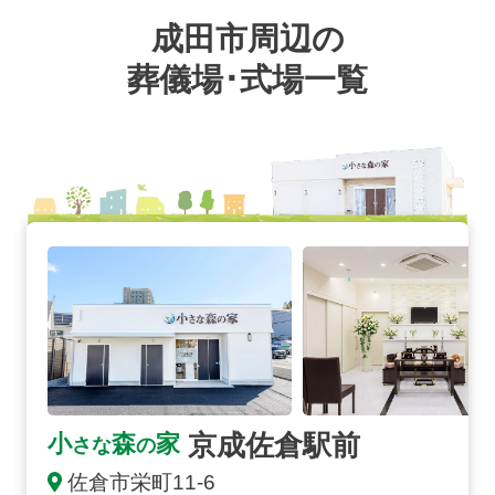
成田市周辺の
葬儀場･式場一覧
京成佐倉駅前の詳細へ
京成佐倉駅前
小
森
家
さな
の
佐倉市栄町11-6