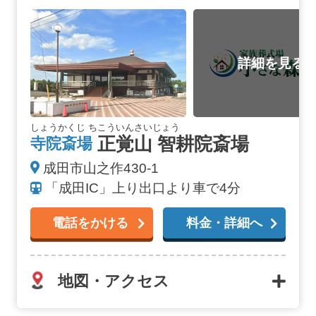
正覚山 智耕院斎場の詳細へ
しょうかくじ ちこういんさいじょう
正覚山 智耕院斎場
寺院斎場
成田市山之作430-1
「成田IC」上り出口より車で4分
電話をかける
料金・詳細へ
地図・アクセス