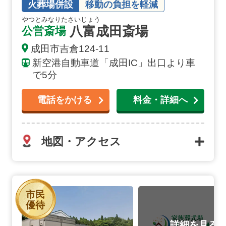
火葬場併設
移動の負担を軽減
やつとみなりたさいじょう
八富成田斎場
公営斎場
成田市吉倉124-11
新空港自動車道「成田IC」出口より車
で5分
電話をかける
料金・詳細へ
地図・アクセス
さくら斎場の詳細へ
市民
優待