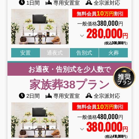
1日間
専用安置室
全宗派対応
10
無料会員
万円
割引
380
,
000
一般価格
円
280
000
,
円
（税込308
,
000円）
安置
通夜式
告別式
火葬
お通夜・告別式を少人数で
家族葬38
プラン
2日間
専用安置室
全宗派対応
10
無料会員
万円
割引
480
,
000
一般価格
円
380
000
,
円
（税込418
,
000円）