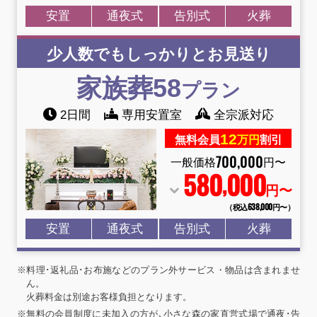
安置
通夜式
告別式
火葬
少人数でもしっかりとお見送り
家族葬58
プラン
2日間
専用安置室
全宗派対応
12
無料会員
万円
割引
700
,
000
一般価格
円〜
580
000
,
円〜
（税込638
,
000円〜）
安置
通夜式
告別式
火葬
※料理･返礼品･お布施などのプラン外サービス・物品は含まれませ
ん。
火葬料金は別途お客様負担となります。
※無料の会員制度に未加入の方が､小さな森の家直営式場で通夜･告