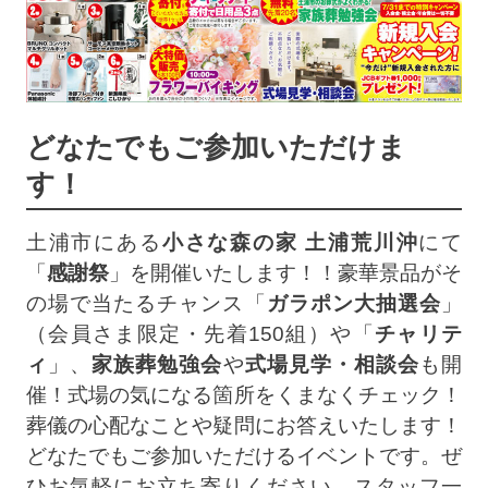
どなたでもご参加いただけま
す！
土浦市にある
小さな森の家 土浦荒川沖
にて
「
感謝祭
」を開催いたします！！豪華景品がそ
の場で当たるチャンス「
ガラポン大抽選会
」
（会員さま限定・先着150組）や「
チャリテ
ィ
」、
家族葬勉強会
や
式場見学・相談会
も開
催！式場の気になる箇所をくまなくチェック！
葬儀の心配なことや疑問にお答えいたします！
どなたでもご参加いただけるイベントです。ぜ
ひお気軽にお立ち寄りください。スタッフ一