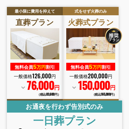
最小限に費用を抑えて
式をせず火葬のみ
直葬
プラン
火葬式
プラン
5
5
無料会員
万円
割引
無料会員
万円
割引
126
,
000
200
,
000
一般価格
円
一般価格
円
76
000
150
000
,
,
円
円
（税込83
,
600円）
（税込165
,
000円）
お通夜を行わず告別式のみ
一日葬
プラン