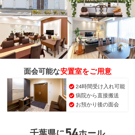
面会可能な
安置室をご用意
24時間受け入れ可能
病院から直接搬送
お預かり後の面会
お得な会員価格!
54
千葉県に
ホール