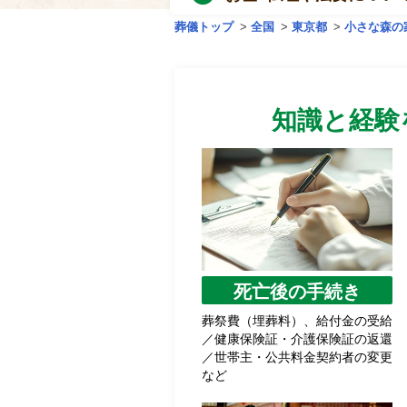
葬儀トップ
>
全国
>
東京都
>
小さな森の
知識と経験
死亡後の手続き
葬祭費（埋葬料）、給付金の受給
／健康保険証・介護保険証の返還
／世帯主・公共料金契約者の変更
など