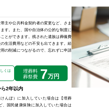
世帯主や公共料金契約者の変更など、さま
します。また、国や自治体の公的な制度に
ることができます。残された遺族は葬儀費
後の生活費用などの不安も出てきます。給
費用の削減につながるので、忘れずに申請
7
埋葬料
しくは
万円
葬祭費
ら2年以内
会けんぽ）に加入していた場合は【埋葬
ど、国民健康保険に加入していた場合は