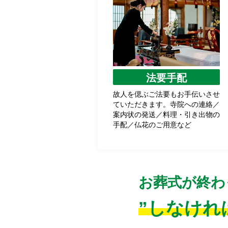
法要手配
故人を偲ぶご法要もお手伝いさせ
ていただきます。寺院への連絡／
案内状の発送／料理・引き出物の
手配／仏花のご用意など
お葬式が終わ
”しなけれ