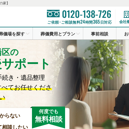
の家】
0120-138-726
24
365
会社
ご依頼･ご相談無料
時間
日対応
葬儀場を探す
葬儀費用とプラン
事前相談
お
橋区の
後サポート
手続き・遺品整理
すべてお任せくださ
い
何度でも
からない
無料相談
て相談したい