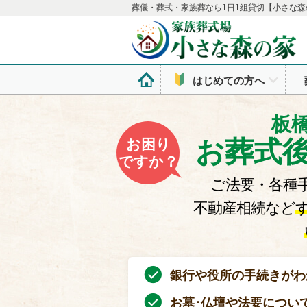
葬儀・葬式・家族葬なら1日1組貸切【小さな森
はじめての方へ
板
お葬式
お困り
ですか？
ご法要・各種
不動産相続など
銀行や役所の手続きがわ
お墓･仏壇や法要につい