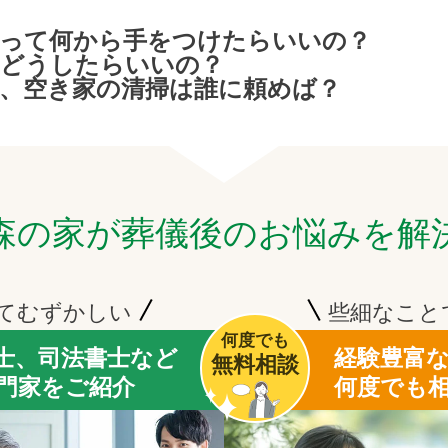
きって何から手をつけたらいいの？
はどうしたらいいの？
、空き家の清掃は誰に頼めば？
森の家が葬儀後のお悩みを解
てむずかしい
些細なこと
何度でも
士、司法書士など
経験豊富
無料相談
門家をご紹介
何度でも