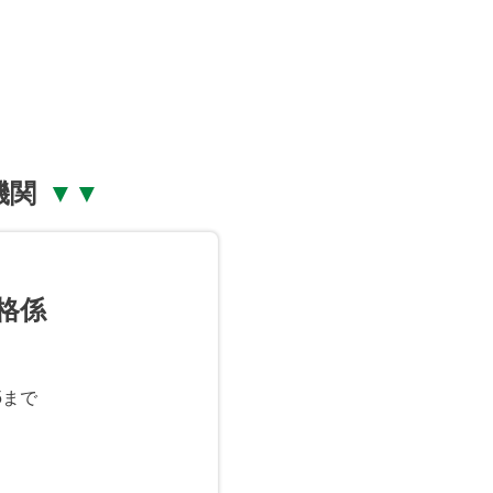
機関
格係
5まで