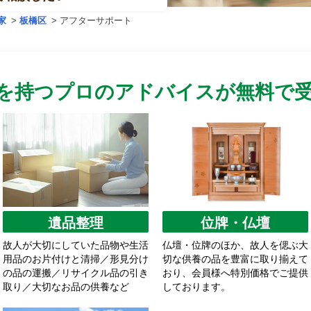
家
>
板橋区
>
アフターサポート
を持つプロのアドバイスが無料で
遺品整理
位牌・仏壇
故人が大切にしていた品物や生活
仏壇・位牌のほか、故人を偲ぶ大
用品のお片付けと清掃／形見分け
切な供養の品を豊富に取り揃えて
の品の運搬／リサイクル品の引き
おり、会員様へ特別価格でご提供
取り／大切なお品の供養など
しております。