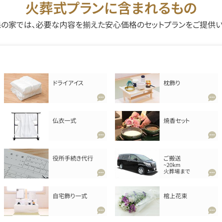
火葬式プランに含まれるもの
の家では、必要な内容を揃えた安心価格のセットプランをご提供
ドライアイス
枕飾り
仏衣一式
焼香セット
役所手続き代行
ご搬送
~20km
火葬場まで
自宅飾り一式
棺上花束