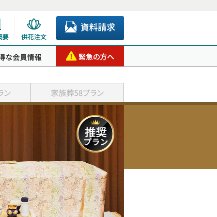
資料請求
概要
供花注文
緊急の方へ
得な会員情報
ラン
家族葬58プラン