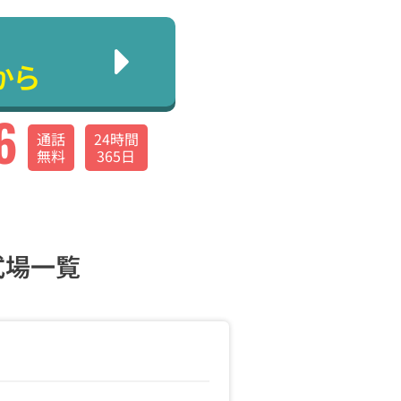
から
6
通話
24時間
無料
365日
式場一覧