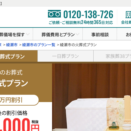
】
0120-138-726
24
365
会社
ご依頼･ご相談無料
時間
日対応
葬儀場を探す
葬儀費用とプラン
事前相談
お
家
>
綾瀬市
>
綾瀬市のプラン一覧
>
綾瀬市の火葬式プラン
葬式プラン
一日葬プラン
家族葬38プ
のお葬式
式プラン
万円割引
後の割引価格
000
,
税抜
円