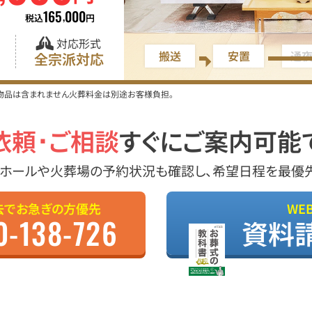
165
000
,
税込
円
対応形式
搬送
安置
通
全宗派対応
・物品は含まれません火葬料金は別途お客様負担。
依頼･ご相談
すぐにご案内可能
ホールや火葬場の予約状況も確認し、希望日程を最優
去でお急ぎの方優先
WE
0-138-726
資料