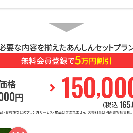
必要な内容を揃えたあんしんセットプラ
5
無料会員登録で
万円割引
150
00
,
価格
000
円
165
,
(税込
礼品･お布施などのプラン外サービス・物品は含まれません。火葬料金は別途お客様負担。