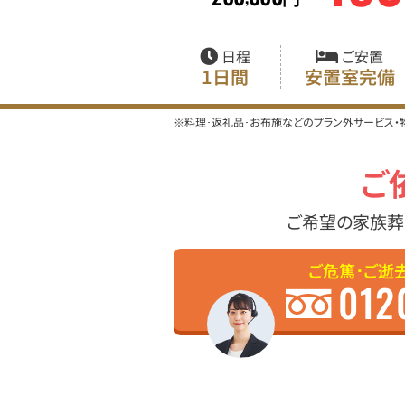
日程
ご安置
1日間
安置室完備
※料理･返礼品･お布施などのプラン外サービス
ご
ご希望の家族葬
ご危篤･ご逝
012