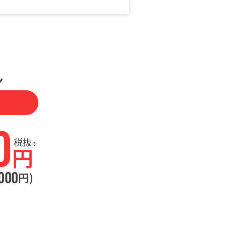
ン
0
税抜
※
円
000
円)