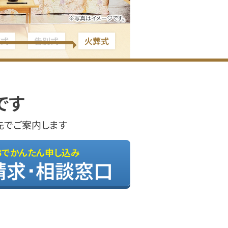
※写真はイメージです。
夜式
告別式
火葬式
です
先でご案内します
Bでかんたん申し込み
請求･相談窓口