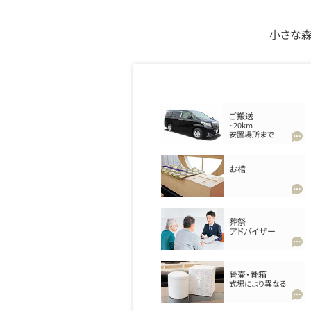
小さな森
ご搬送
~20km
安置場所まで
お棺
葬祭
アドバイザー
骨壷・骨箱
式場により異なる