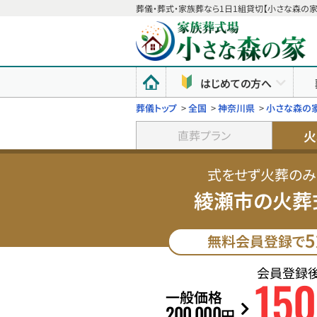
葬儀・葬式・家族葬なら1日1組貸切【小さな森の家
はじめての方へ
葬儀トップ
>
全国
>
神奈川県
>
小さな森の
火
直葬プラン
式をせず火葬のみ
綾瀬市の火葬
5
無料会員登録で
会員登録
150
一般価格
200
000
,
円