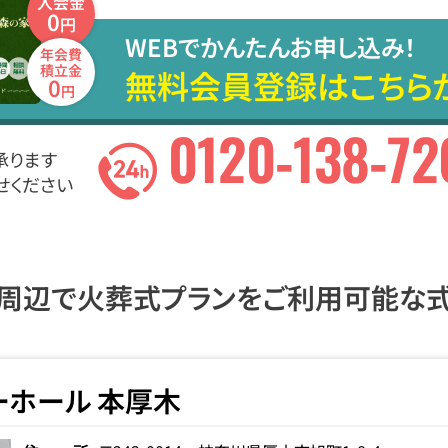
入会金
0
円
WEBでかんたんお申し込み！
年会費
積立金
無料会員登録はこちら
0
円
0120-138-72
承ります
せください
周辺で火葬式プランをご利用可能な
ーホール 本厚木