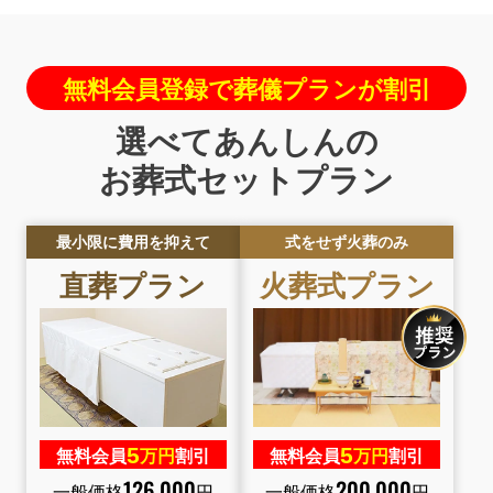
無料会員登録で葬儀プランが割引
選べてあんしんの
お葬式セットプラン
最小限に費用を抑えて
式をせず火葬のみ
直葬
プラン
火葬式
プラン
5
5
無料会員
万円
割引
無料会員
万円
割引
126
,
000
200
,
000
一般価格
円
一般価格
円