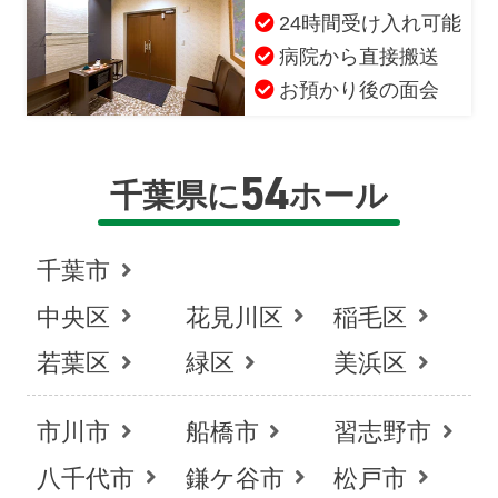
24時間受け入れ可能
病院から直接搬送
お預かり後の面会
54
千葉県に
ホール
千葉市
中央区
花見川区
稲毛区
若葉区
緑区
美浜区
市川市
船橋市
習志野市
八千代市
鎌ケ谷市
松戸市