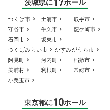
17
茨城県に
ホール
つくば市
土浦市
取手市
守谷市
牛久市
龍ケ崎市
石岡市
坂東市
つくばみらい市
かすみがうら市
阿見町
河内町
稲敷市
美浦村
利根町
常総市
小美玉市
10
東京都に
ホール