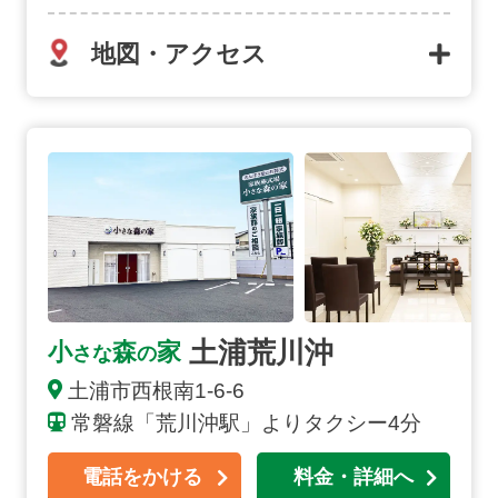
地図・アクセス
土浦荒川沖の詳細へ
土浦荒川沖
小
森
家
さな
の
土浦市西根南1-6-6
常磐線「荒川沖駅」よりタクシー4分
電話をかける
料金・詳細へ