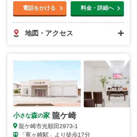
電話をかける
料金・詳細へ
地図・アクセス
龍ケ崎の詳細へ
龍ケ崎
小
森
家
さな
の
龍ケ崎市
光順田
2973-1
「竜ヶ崎駅」より徒歩17分