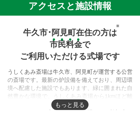
アクセスと施設情報
※
牛久市･阿見町在住の方は
市
民
料
金
で
ご利用いただける式場です
うしくあみ斎場は牛久市、阿見町が運営する公営
の斎場です。最新の炉設備を備えており、周辺環
境へ配慮した施設でもあります、緑に囲まれた自
然豊かな環境で、うしくあみ斎場から1kmほど離
れたところに牛久大仏があり斎場からも眺めるこ
もっと見る
とができます。火葬場と葬儀式場が同じ施設内に
あるため、移動の費用が必要なく経済的です。館
内には4つの式場あるため、小規模な家族葬から
大規模で行う葬儀まで幅広く執り行えます。夜間