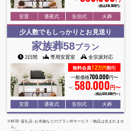
（税込418
,
000円）
安置
通夜式
告別式
火葬
少人数でもしっかりとお見送り
家族葬58
プラン
2日間
専用安置室
全宗派対応
12
無料会員
万円
割引
700
000
,
一般価格
円〜
580
000
,
円〜
（税込638
,
000円〜）
安置
通夜式
告別式
火葬
※料理･返礼品･お布施などのプラン外サービス・物品は含まれませ
ん。