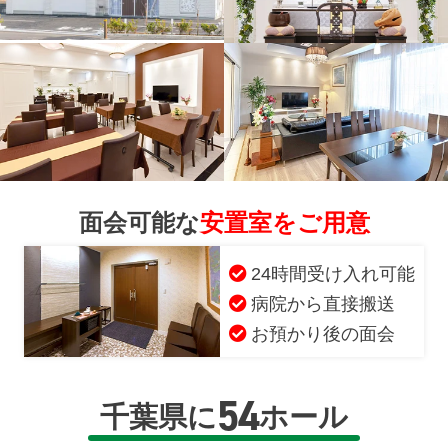
面会可能な
安置室をご用意
24時間受け入れ可能
病院から直接搬送
お預かり後の面会
54
千葉県に
ホール