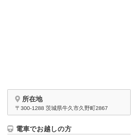
滞在も可能で駐車場も完備されております。
※市民料金の対象は
牛久市･阿見町
に住民登録がある方です。そ
れ以外の方の料金は市民の方と異なりますのでご注意くださ
い。
所在地
〒300-1288 茨城県牛久市久野町2867
電車でお越しの方