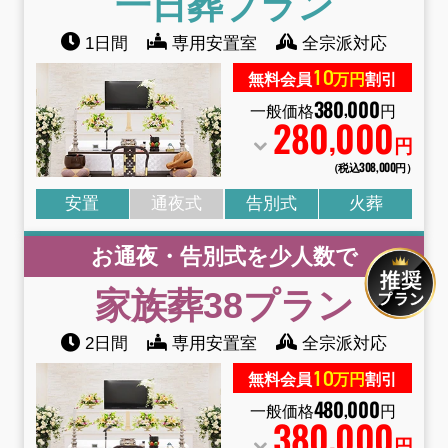
一日葬
プラン
1日間
専用安置室
全宗派対応
10
無料会員
万円
割引
380
000
,
一般価格
円
280
000
,
円
（税込308
,
000円）
安置
通夜式
告別式
火葬
お通夜・告別式を少人数で
家族葬38
プラン
2日間
専用安置室
全宗派対応
10
無料会員
万円
割引
480
000
,
一般価格
円
380
000
,
円