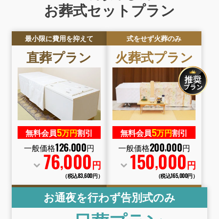
お葬式セットプラン
最小限に費用を抑えて
式をせず火葬のみ
直葬
プラン
火葬式
プラン
5
5
無料会員
万円
割引
無料会員
万円
割引
126
000
200
000
,
,
一般価格
円
一般価格
円
76
000
150
000
,
,
円
円
（税込83
,
600円）
（税込165
,
000円）
お通夜を行わず告別式のみ