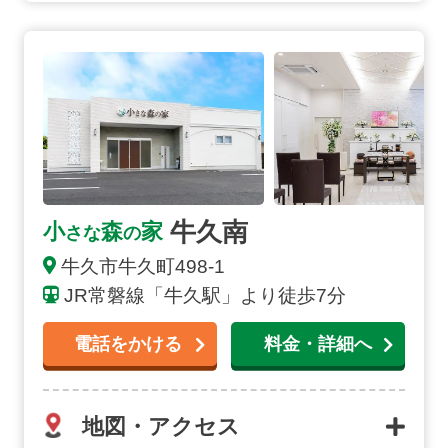
牛久南の詳細へ
牛久南
小
森
家
さな
の
牛久市
牛久町
498-1
JR常磐線「牛久駅」より徒歩7分
電話をかける
料金・詳細へ
地図・アクセス