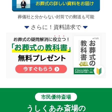
葬儀社と分からない封筒での郵送も可能
さらに！資料請求で
市民優待斎場
うしくあみ斎場の