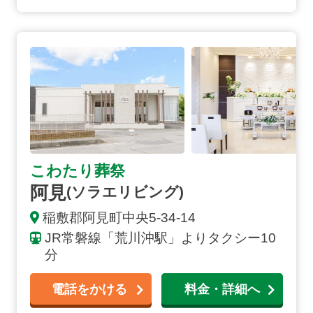
阿見
(ソラエリビング)
の詳細へ
こわたり葬祭
阿見
(ソラエリビング)
稲敷郡阿見町中央
5-34-14
JR常磐線「荒川沖駅」よりタクシー10
分
電話をかける
料金・詳細へ