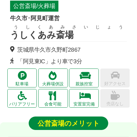
公営斎場/火葬場
牛久市･阿見町運営
うしくあみさいじょう
うしくあみ斎場
茨城県牛久市久野町2867
「阿見東IC」より車で3分
好アクセス
駐車場
火葬場併設
親族控室
売店なし
バリアフリー
会食可能
安置室完備
公営斎場のメリット