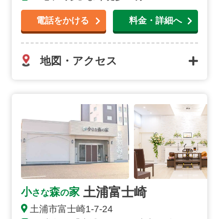
電話をかける
料金・詳細へ
地図・アクセス
土浦富士崎の詳細へ
土浦富士崎
小
森
家
さな
の
土浦市
富士崎
1-7-24