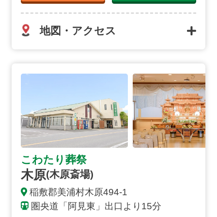
地図・アクセス
木原
(木原斎場)
の詳細へ
こわたり葬祭
木原
(木原斎場)
稲敷郡美浦村木原
494-1
圏央道「阿見東」出口より15分