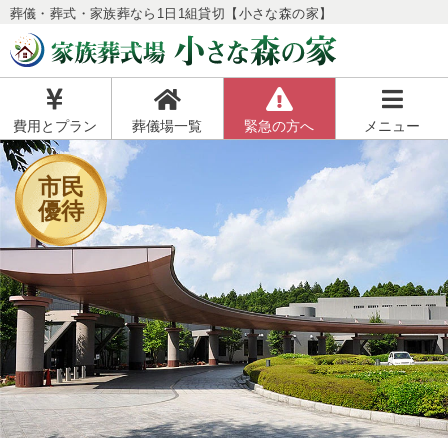
葬儀・葬式・家族葬なら1日1組貸切【小さな森の家】
費用とプラン
葬儀場一覧
緊急の方へ
メニュー
市民
優待