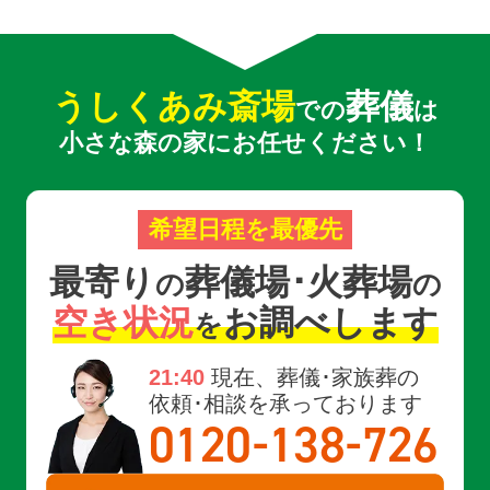
うしくあみ斎場
葬儀
での
は
小さな森の家にお任せください！
希望日程を最優先
最寄り
葬儀場･火葬場
の
の
空き状況
お調べします
を
21:40
現在、葬儀･家族葬の
依頼･相談を承っております
-
-
0120
138
726