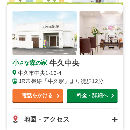
牛久中央の詳細へ
牛久中央
小
森
家
さな
の
牛久市
中央
1-16-4
JR常磐線「牛久駅」より徒歩12分
電話をかける
料金・詳細へ
地図・アクセス