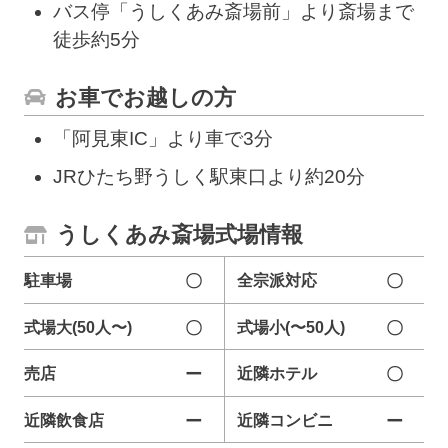
バス停「うしくあみ斎場前」より斎場まで
徒歩約5分
お車でお越しの方
「阿見東IC」より車で3分
JRひたち野うしく駅東口より約20分
うしくあみ斎場式場情報
駐車場
〇
全宗派対応
〇
式場大(50人〜)
〇
式場小(〜50人)
〇
売店
ー
近隣ホテル
〇
近隣飲食店
ー
近隣コンビニ
ー