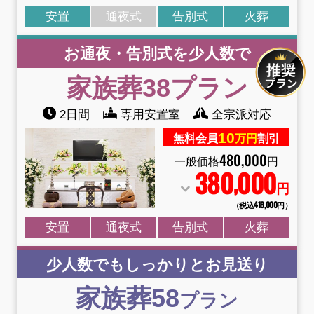
安置
通夜式
告別式
火葬
お通夜・告別式を少人数で
家族葬38
プラン
2日間
専用安置室
全宗派対応
10
無料会員
万円
割引
480
,
000
一般価格
円
380
000
,
円
（税込418
,
000円）
安置
通夜式
告別式
火葬
少人数でもしっかりとお見送り
家族葬58
プラン