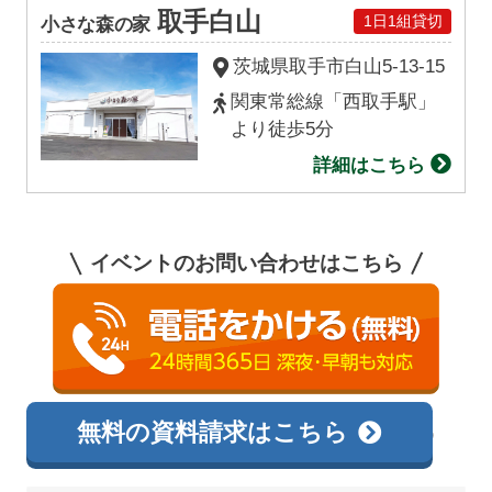
取手白山
1日1組貸切
小さな森の家
茨城県取手市
白山
5-13-15
関東常総線「西取手駅」
より徒歩5分
詳細はこちら
イベントのお問い合わせはこちら
0120-138-726
相談無料
無料の資料請求はこちら