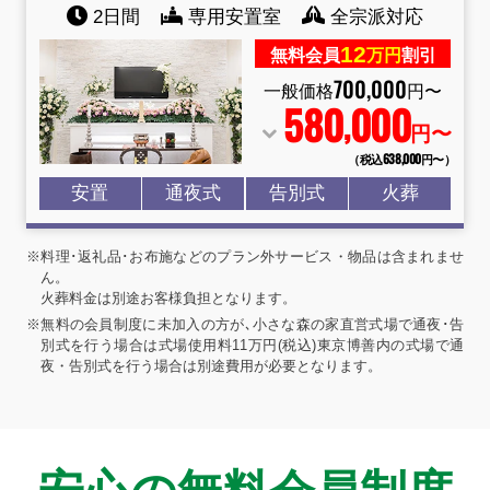
2日間
専用安置室
全宗派対応
12
無料会員
万円
割引
700
,
000
一般価格
円〜
580
000
,
円〜
（税込638
,
000円〜）
安置
通夜式
告別式
火葬
※料理･返礼品･お布施などのプラン外サービス・物品は含まれませ
ん。
火葬料金は別途お客様負担となります。
※無料の会員制度に未加入の方が､小さな森の家直営式場で通夜･告
別式を行う場合は式場使用料11万円(税込)東京博善内の式場で通
夜・告別式を行う場合は別途費用が必要となります。