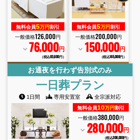
5
5
無料会員
万円
割引
無料会員
万円
割引
126
,
000
200
,
000
一般価格
円
一般価格
円
76
000
150
000
,
,
円
円
（税込83
,
600円）
（税込165
,
000円）
お通夜を行わず告別式のみ
一日葬
プラン
1日間
専用安置室
全宗派対応
10
無料会員
万円
割引
380
,
000
一般価格
円
280
000
,
円
（税込308
,
000円）