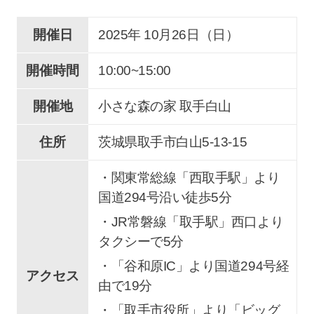
開催日
2025年 10
月
26
日（日）
開催時間
10:00~15:00
開催地
小さな森の家 取手白山
住所
茨城県取手市
白山
5-13-15
・関東常総線「西取手駅」より
国道294号沿い徒歩5分
・JR常磐線「取手駅」西口より
タクシーで5分
・「谷和原IC」より国道294号経
アクセス
由で19分
・「取手市役所」より「ビッグ