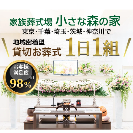
お客様
満足度
98
※1
%