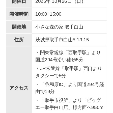
開催日
2025年 10
月
26
日（日）
開催時間
10:00~15:00
開催地
小さな森の家 取手白山
住所
茨城県取手市
白山
5-13-15
・関東常総線「西取手駅」より
国道294号沿い徒歩5分
・JR常磐線「取手駅」西口より
タクシーで5分
・「谷和原IC」より国道294号経
アクセス
由で19分
・「取手市役所」より「ビッグ
エー取手白山店」様方面へ950m