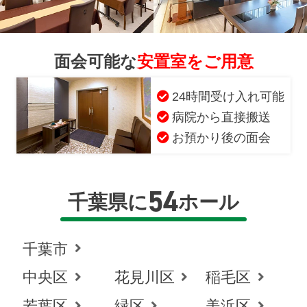
面会可能な
安置室をご用意
24時間受け入れ可能
病院から直接搬送
お預かり後の面会
54
千葉県に
ホール
千葉市
中央区
花見川区
稲毛区
お得な会員価格!
若葉区
緑区
美浜区