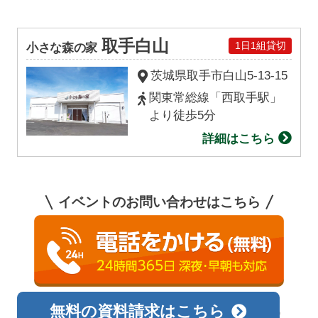
取手白山
1日1組貸切
小さな森の家
茨城県取手市
白山
5-13-15
関東常総線「西取手駅」
より徒歩5分
詳細はこちら
イベントのお問い合わせはこちら
0120-138-726
相談無料
無料の資料請求はこちら