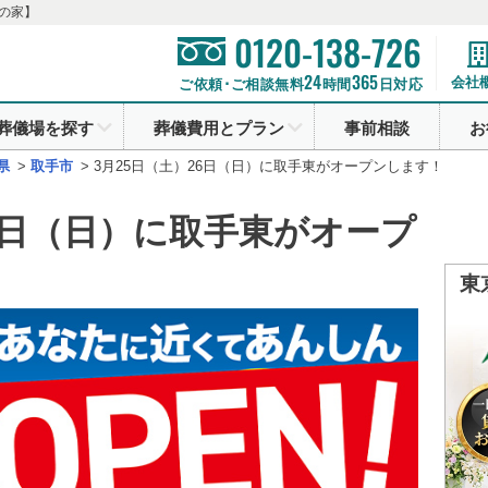
の家】
0120-138-726
24
365
会社
ご依頼･ご相談無料
時間
日対応
葬儀場を探す
葬儀費用とプラン
事前相談
お
県
>
取手市
>
3月25日（土）26日（日）に取手東がオープンします！
26日（日）に取手東がオープ
東