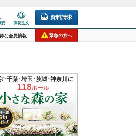
資料請求
概要
供花注文
緊急の方へ
得な会員情報
京･千葉･埼玉･茨城･神奈川に
118
ホール