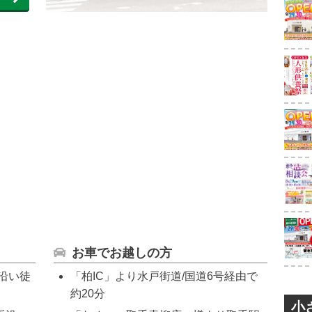
お車でお越しの方
沿い徒
「柏IC」より水戸街道/国道6号経由で
約20分
小