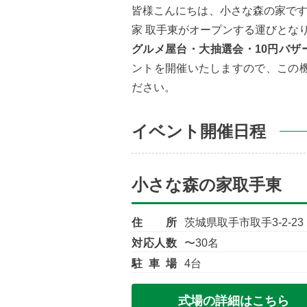
皆様こんにちは、小さな森の家です
家 取手東がオープンする運びとな
グルメ屋台・大抽選会・10円バザ
ントを開催いたしますので、この
ださい。
イベント開催日程
小さな森の家取手東
住所
茨城県取手市
取手
3-2-23
対応人数
〜30名
駐車場
4台
式場の詳細はこちら