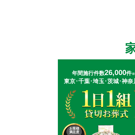
26,000
年間施行件数
件
※
東京･千葉･埼玉･茨城･神奈
お客様
満足度