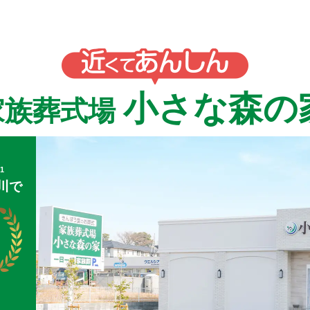
小さな森の
家族葬式場
1
川で