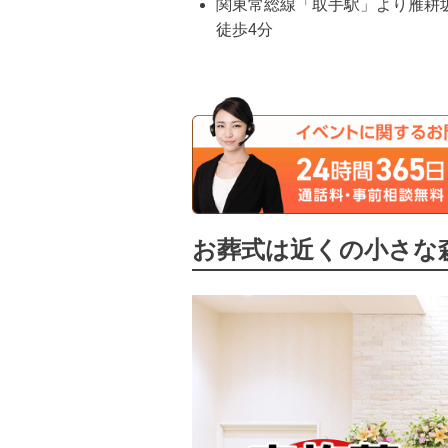
関東常総線「取手駅」より雁耕
徒歩4分
お葬式は近くの小さな