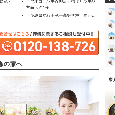
坂沿い
「ヤオコー取手青柳店」様より取手駅
方面へ約4分
「茨城県立取手第一高等学校」向かい
森の家へ
東