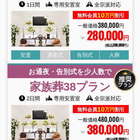
1日間
専用安置室
全宗派対応
10
無料会員
万円
割引
380
,
000
一般価格
円
280
000
,
円
（税込308
,
000円）
安置
通夜式
告別式
火葬
お通夜・告別式を少人数で
家族葬38
プラン
2日間
専用安置室
全宗派対応
10
無料会員
万円
割引
480
,
000
一般価格
円
380
000
,
円
（税込418
,
000円）