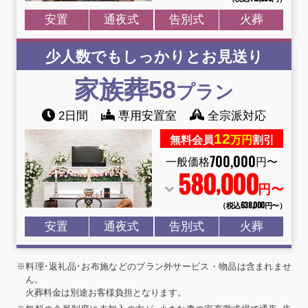
安置
通夜式
告別式
火葬
少人数でもしっかりとお見送り
家族葬58
プラン
2日間
専用安置室
全宗派対応
12
無料会員
万円
割引
700
,
000
一般価格
円〜
580
000
,
円〜
（税込638
,
000円〜）
安置
通夜式
告別式
火葬
※料理･返礼品･お布施などのプラン外サービス・物品は含まれませ
ん。
火葬料金は別途お客様負担となります。