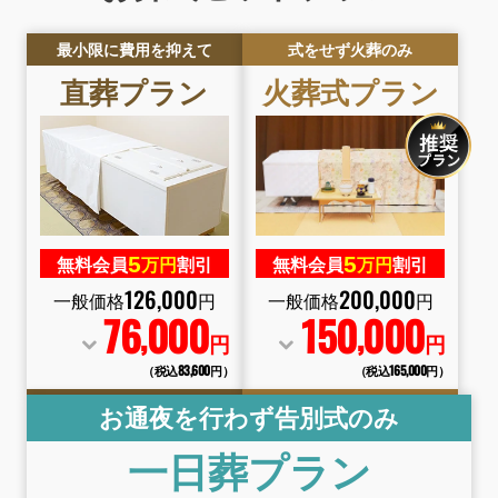
最小限に費用を抑えて
式をせず火葬のみ
直葬
プラン
火葬式
プラン
5
5
無料会員
万円
割引
無料会員
万円
割引
126
,
000
200
,
000
一般価格
円
一般価格
円
76
000
150
000
,
,
円
円
（税込83
,
600円）
（税込165
,
000円）
お通夜を行わず告別式のみ
一日葬
プラン