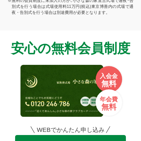
※無料の会員制度に未加入の方が､小さな森の家直営式場で通夜･告
別式を行う場合は式場使用料11万円(税込)東京博善内の式場で通
夜・告別式を行う場合は別途費用が必要となります。
安心の無料会員制度
入会金
無料
年会費
無料
WEBでかんたん申し込み