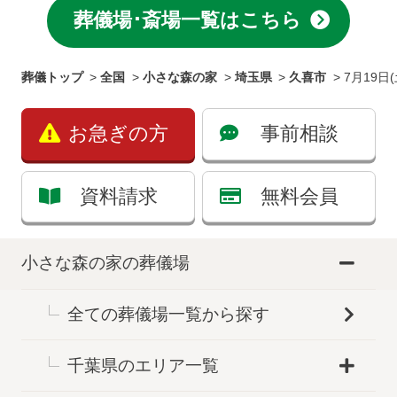
葬儀場･斎場一覧はこちら
葬儀トップ
>
全国
>
小さな森の家
>
埼玉県
>
久喜市
>
7月19日
お急ぎの方
事前相談
資料請求
無料会員
小さな森の家の葬儀場
全ての葬儀場一覧から探す
千葉県のエリア一覧