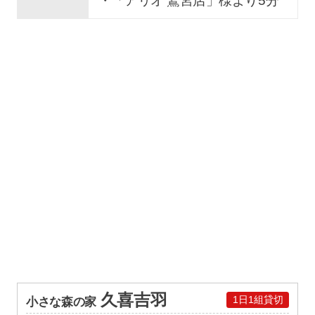
・「アリオ 鷲宮店」様より5分
久喜吉羽
1日1組貸切
小さな森の家