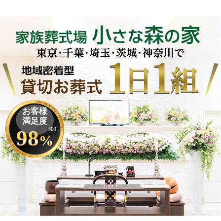
お客様
満足度
98
※1
%