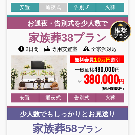
安置
通夜式
告別式
火葬
お通夜・告別式を少人数で
家族葬38
プラン
2日間
専用安置室
全宗派対応
10
無料会員
万円
割引
480
,
000
一般価格
円
380
000
,
円
（税込418
,
000円）
安置
通夜式
告別式
火葬
少人数でもしっかりとお見送り
家族葬58
プラン