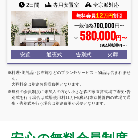
2日間
専用安置室
全宗派対応
12
無料会員
万円
割引
700
,
000
一般価格
円〜
580
000
,
円〜
（税込638
,
000円〜）
安置
通夜式
告別式
火葬
※料理･返礼品･お布施などのプラン外サービス・物品は含まれませ
ん。
火葬料金は別途お客様負担となります。
※無料の会員制度に未加入の方が､小さな森の家直営式場で通夜･告
別式を行う場合は式場使用料11万円(税込)東京博善内の式場で通
夜・告別式を行う場合は別途費用が必要となります。