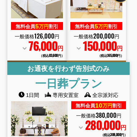
5
5
無料会員
万円
割引
無料会員
万円
割引
126
,
000
200
,
000
一般価格
円
一般価格
円
76
000
150
000
,
,
円
円
（税込83
,
600円）
（税込165
,
000円）
お通夜を行わず告別式のみ
一日葬
プラン
1日間
専用安置室
全宗派対応
10
無料会員
万円
割引
380
,
000
一般価格
円
280
000
,
円
（税込308
,
000円）