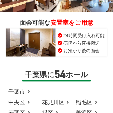
面会可能な
安置室をご用意
24時間受け入れ可能
病院から直接搬送
お預かり後の面会
54
千葉県に
ホール
千葉市
中央区
花見川区
稲毛区
若葉区
緑区
美浜区