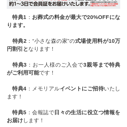
特典1
：
お葬式の料金が最大で20%OFFにな
ります。
特典2
：“小さな森の家”の
式場使用料が10万
円割引と
なります！
特典3
：お一人様のご入会で
3親等まで特典
がご利用可能
です！
特典4
：メモリアル
イベントにご招待
いたし
ます！
特典5
：会報誌で
日々の生活に役立つ情報を
お届け
します！