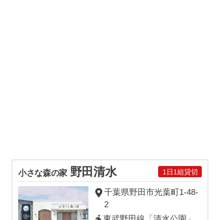
野田清水
1日1組貸切
小さな森の家
千葉県野田市
光葉町
1-48-
2
東武野田線「清水公園」