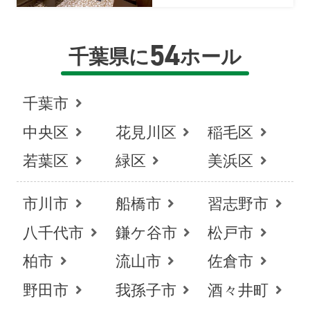
54
千葉県に
ホール
千葉市
中央区
花見川区
稲毛区
若葉区
緑区
美浜区
市川市
船橋市
習志野市
八千代市
鎌ケ谷市
松戸市
柏市
流山市
佐倉市
野田市
我孫子市
酒々井町