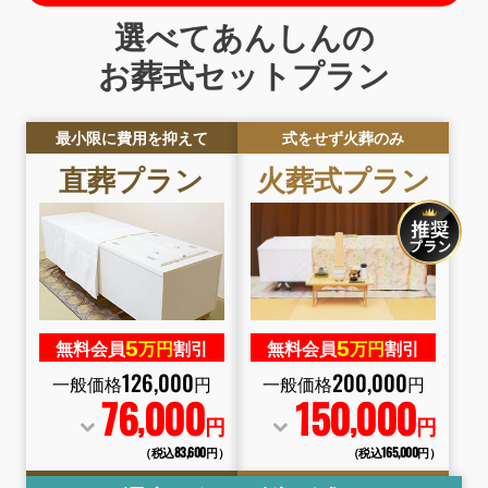
選べてあんしんの
お葬式セットプラン
最小限に費用を抑えて
式をせず火葬のみ
直葬
プラン
火葬式
プラン
5
5
無料会員
万円
割引
無料会員
万円
割引
126
,
000
200
,
000
一般価格
円
一般価格
円
76
000
150
000
,
,
円
円
（税込83
,
600円）
（税込165
,
000円）