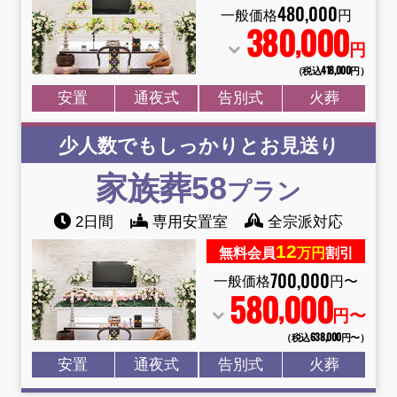
480
,
000
一般価格
円
380
000
,
円
（税込418
,
000円）
安置
通夜式
告別式
火葬
少人数でもしっかりとお見送り
家族葬58
プラン
2日間
専用安置室
全宗派対応
12
無料会員
万円
割引
700
,
000
一般価格
円〜
580
000
,
円〜
（税込638
,
000円〜）
安置
通夜式
告別式
火葬