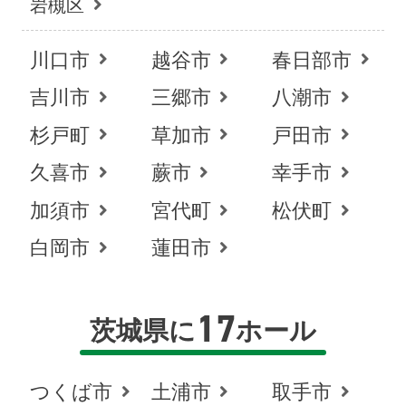
岩槻区
川口市
越谷市
春日部市
吉川市
三郷市
八潮市
杉戸町
草加市
戸田市
久喜市
蕨市
幸手市
加須市
宮代町
松伏町
白岡市
蓮田市
17
茨城県に
ホール
お得な会員価格!
つくば市
土浦市
取手市