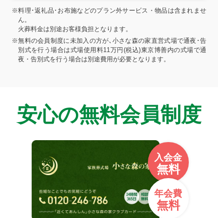
※料理･返礼品･お布施などのプラン外サービス・物品は含まれませ
ん。
火葬料金は別途お客様負担となります。
※無料の会員制度に未加入の方が､小さな森の家直営式場で通夜･告
別式を行う場合は式場使用料11万円(税込)東京博善内の式場で通
夜・告別式を行う場合は別途費用が必要となります。
安心の無料会員制度
入会金
無料
年会費
無料