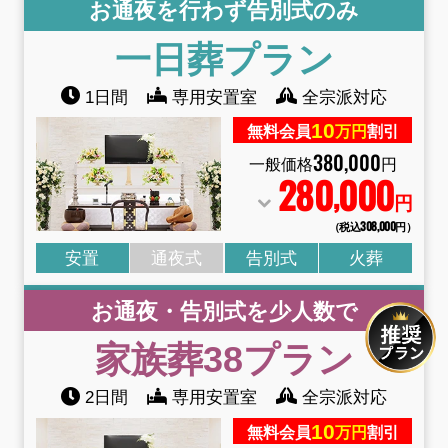
お通夜を行わず告別式のみ
一日葬
プラン
1日間
専用安置室
全宗派対応
10
無料会員
万円
割引
380
,
000
一般価格
円
280
000
,
円
（税込308
,
000円）
安置
通夜式
告別式
火葬
お通夜・告別式を少人数で
家族葬38
プラン
2日間
専用安置室
全宗派対応
10
無料会員
万円
割引