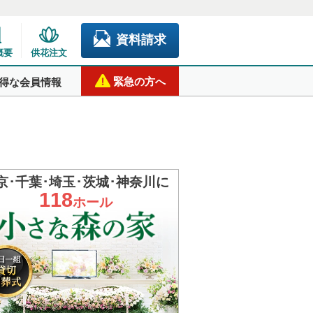
資料請求
概要
供花注文
緊急の方へ
得な会員情報
京･千葉･埼玉･茨城･神奈川に
118
ホール