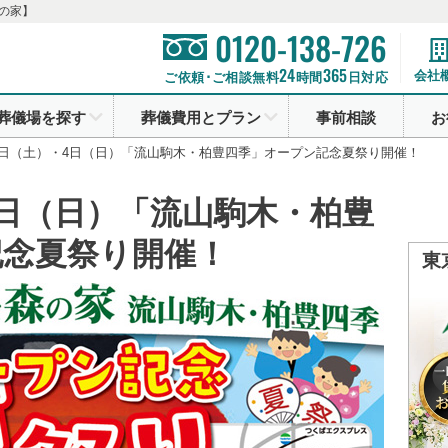
の家】
0120-138-726
24
365
会社
ご依頼･ご相談無料
時間
日対応
葬儀場を探す
葬儀費用とプラン
事前相談
お
3日（土）・4日（日）「流山駒木・柏豊四季」オープン記念夏祭り開催！
4日（日）「流山駒木・柏豊
記念夏祭り開催！
東