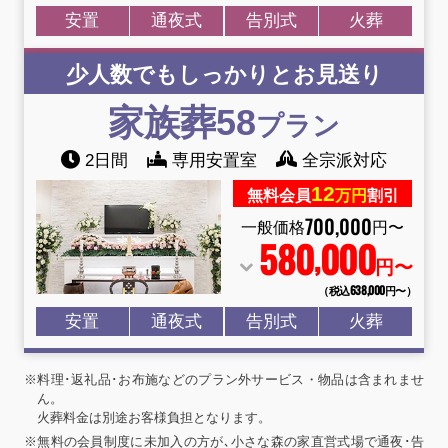
安置
通夜式
告別式
火葬
少人数でもしっかりとお見送り
家族葬58
プラン
2日間
専用安置室
全宗派対応
12
無料会員
万円
割引
700
,
000
一般価格
円〜
580
000
,
円〜
（税込638
,
000円〜）
安置
通夜式
告別式
火葬
※料理･返礼品･お布施などのプラン外サービス・物品は含まれませ
ん。
火葬料金は別途お客様負担となります。
※無料の会員制度に未加入の方が､小さな森の家直営式場で通夜･告