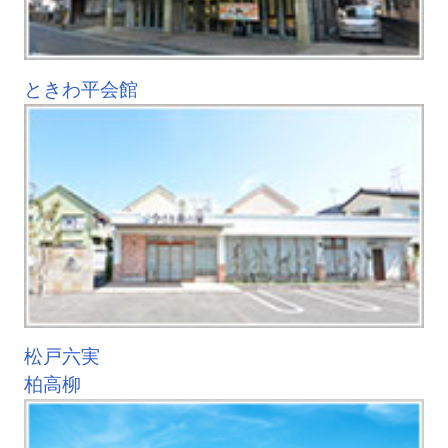
ときわ平会館
松戸六実
柏高柳