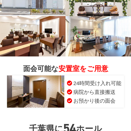
面会可能な
安置室をご用意
24時間受け入れ可能
病院から直接搬送
お預かり後の面会
54
千葉県に
ホール