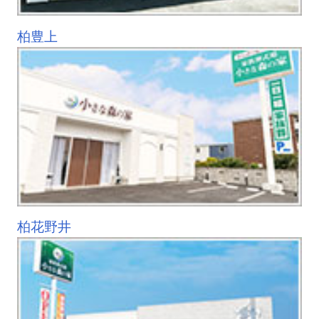
柏豊上
柏花野井