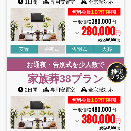
1日間
専用安置室
全宗派対応
10
無料会員
万円
割引
380
,
000
一般価格
円
280
000
,
円
（税込308
,
000円）
安置
通夜式
告別式
火葬
お通夜・告別式を少人数で
家族葬38
プラン
2日間
専用安置室
全宗派対応
10
無料会員
万円
割引
480
,
000
一般価格
円
380
000
,
円
（税込418
,
000円）