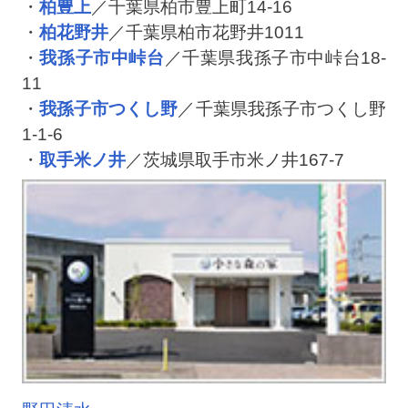
・
柏豊上
／千葉県柏市豊上町14-16
・
柏花野井
／千葉県柏市花野井1011
・
我孫子市中峠台
／千葉県我孫子市中峠台18-
11
・
我孫子市つくし野
／千葉県我孫子市つくし野
1-1-6
・
取手米ノ井
／茨城県取手市米ノ井167-7