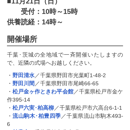
■11月21日（日）
受付：10時～15時
供養読経：14時～
開催場所
千葉･茨城の全地域で一斉開催いたしますの
で、近隣の式場へお越しください。
・
野田清水
／千葉県野田市光葉町1-48-2
・
野田川間
／千葉県野田市尾崎66-65
・
松戸金ヶ作ときわ平会館
／千葉県松戸市金ケ
作395-14
・
松戸六実･柏高柳
／千葉県松戸市六高台6-1-1
・
流山駒木･柏豊四季
／千葉県流山市駒木493-
6