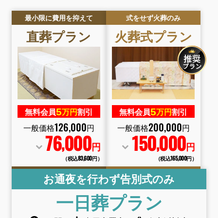
最小限に費用を抑えて
式をせず火葬のみ
直葬
プラン
火葬式
プラン
5
5
無料会員
万円
割引
無料会員
万円
割引
126
,
000
200
,
000
一般価格
円
一般価格
円
76
000
150
000
,
,
円
円
（税込83
,
600円）
（税込165
,
000円）
お通夜を行わず告別式のみ
一日葬
プラン