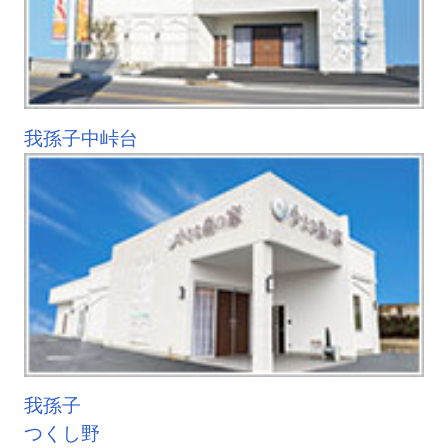
我孫子中峠台
我孫子
つくし野