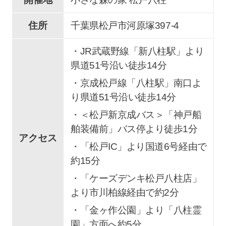
住所
千葉県松戸市
河原塚
397-4
・JR武蔵野線「新八柱駅」より
県道51号沿い徒歩14分
・京成松戸線「八柱駅」南口よ
り県道51号沿い徒歩14分
・＜松戸新京成バス＞「神戸船
舶装備前」バス停より徒歩1分
アクセス
・「松戸IC」より国道6号経由で
約15分
・「ケーズデンキ松戸八柱店」
より市川柏線経由で約2分
・「金ヶ作公園」より「八柱霊
園」方面へ約5分