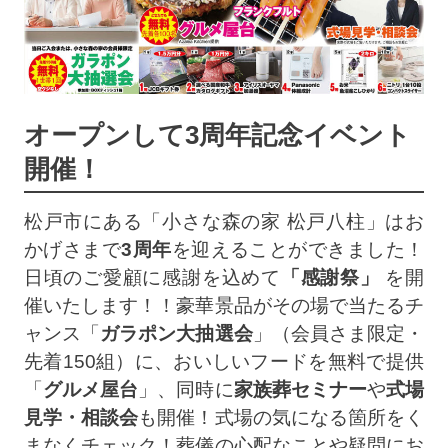
オープンして3周年記念イベント
開催！
松戸市にある「小さな森の家 松戸八柱」はお
かげさまで
3周年
を迎えることができました！
日頃のご愛顧に感謝を込めて
「感謝祭」
を開
催いたします！！豪華景品がその場で当たるチ
ャンス「
ガラポン大抽選会
」（会員さま限定・
先着150組）に、おいしいフードを無料で提供
「
グルメ屋台
」、同時に
家族葬セミナー
や
式場
見学・相談会
も開催！式場の気になる箇所をく
まなくチェック！葬儀の心配なことや疑問にお