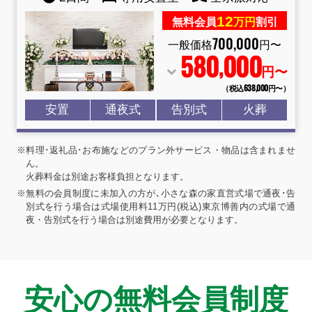
12
無料会員
万円
割引
700
,
000
一般価格
円〜
580
000
,
円〜
（税込638
,
000円〜）
安置
通夜式
告別式
火葬
※料理･返礼品･お布施などのプラン外サービス・物品は含まれませ
ん。
火葬料金は別途お客様負担となります。
※無料の会員制度に未加入の方が､小さな森の家直営式場で通夜･告
別式を行う場合は式場使用料11万円(税込)東京博善内の式場で通
夜・告別式を行う場合は別途費用が必要となります。
安心の無料会員制度