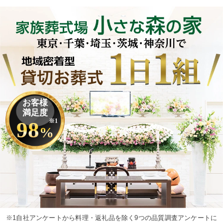
お客様
満足度
98
※1
%
※1自社アンケートから料理・返礼品を除く9つの品質調査アンケートに