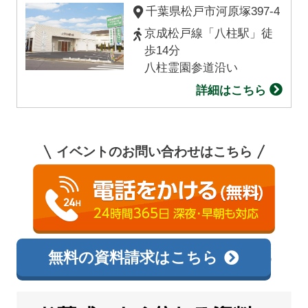
千葉県松戸市
河原塚
397-4
京成松戸線「八柱駅」徒
歩14分
八柱霊園参道沿い
詳細はこちら
イベントのお問い合わせはこちら
0120-138-726
相談無料
無料の資料請求はこちら