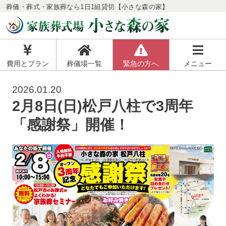
葬儀・葬式・家族葬なら1日1組貸切【小さな森の家】
費用とプラン
葬儀場一覧
緊急の方へ
メニュー
2026.01.20
2月8日(日)松戸八柱で3周年
「感謝祭」開催！