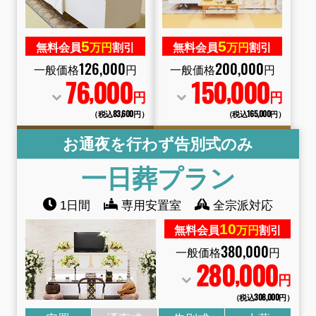
5
5
無料会員
万円
割引
無料会員
万円
割引
126
,
000
200
,
000
一般価格
円
一般価格
円
76
000
150
000
,
,
円
円
（税込83
,
600円）
（税込165
,
000円）
お通夜を行わず告別式のみ
一日葬
プラン
1日間
専用安置室
全宗派対応
10
無料会員
万円
割引
380
,
000
一般価格
円
280
000
,
円
（税込308
,
000円）