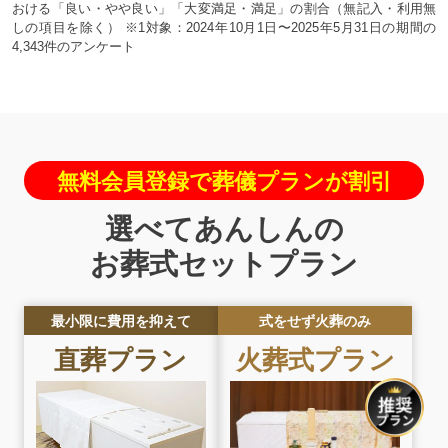
おける「良い・やや良い」「大変満足・満足」の割合（無記入・利用無
しの項目を除く） ※1対象：2024年10月1日〜2025年5月31日の期間の
4,343件のアンケート
無料会員登録で葬儀プランが割引
選べてあんしんの
お葬式セットプラン
最小限に費用を抑えて
式をせず火葬のみ
直葬
プラン
火葬式
プラン