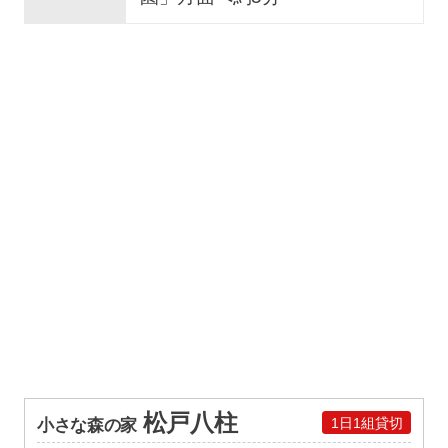
松戸八柱
1日1組貸切
小さな森の家