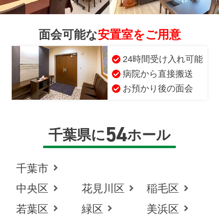
面会可能な
安置室をご用意
24時間受け入れ可能
病院から直接搬送
お預かり後の面会
54
千葉県に
ホール
千葉市
中央区
花見川区
稲毛区
お得な会員価格!
若葉区
緑区
美浜区