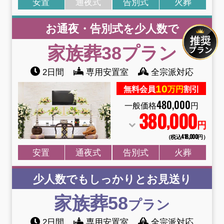
安置
通夜式
告別式
火葬
お通夜・告別式を少人数で
家族葬38
プラン
2日間
専用安置室
全宗派対応
10
無料会員
万円
割引
480
,
000
一般価格
円
380
000
,
円
（税込418
,
000円）
安置
通夜式
告別式
火葬
少人数でもしっかりとお見送り
家族葬58
プラン
2日間
専用安置室
全宗派対応