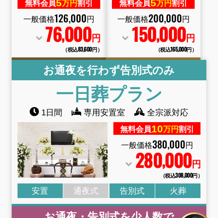
5
5
無料会員
万円
割引
無料会員
万円
割引
126
,
000
200
,
000
一般価格
円
一般価格
円
76
000
150
000
,
,
円
円
（税込83
,
600円）
（税込165
,
000円）
お通夜を行わず告別式のみ
一日葬
プラン
1日間
専用安置室
全宗派対応
10
無料会員
万円
割引
380
,
000
一般価格
円
280
000
,
円
（税込308
,
000円）
安置
通夜式
告別式
火葬
お通夜・告別式を少人数で