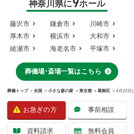
9
神奈川県に
ホール
藤沢市
鎌倉市
川崎市
厚木市
横浜市
大和市
綾瀬市
海老名市
平塚市
葬儀場･斎場一覧はこちら
葬儀トップ
>
全国
>
小さな森の家
>
東京都
>
葛飾区
>
4月22
お急ぎの方
事前相談
資料請求
無料会員