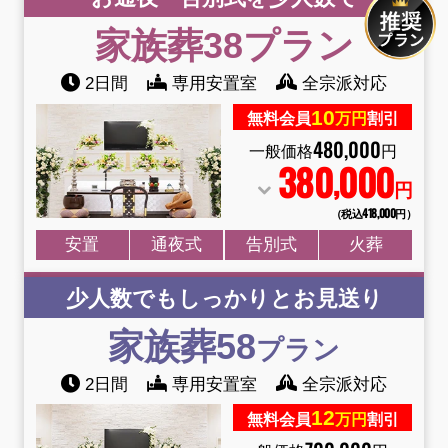
家族葬38
プラン
2日間
専用安置室
全宗派対応
10
無料会員
万円
割引
480
,
000
一般価格
円
380
000
,
円
（税込418
,
000円）
安置
通夜式
告別式
火葬
少人数でもしっかりとお見送り
家族葬58
プラン
2日間
専用安置室
全宗派対応
12
無料会員
万円
割引