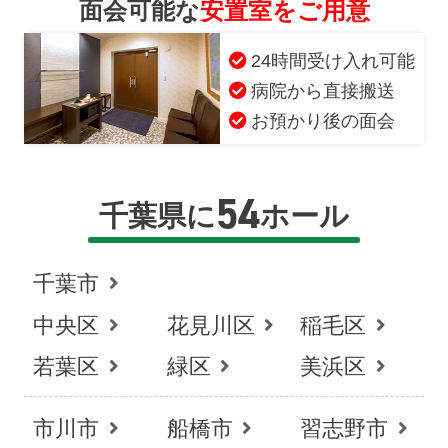
面会可能な
安置室をご用意
24時間受け入れ可能
病院から直接搬送
お預かり後の面会
54
千葉県に
ホール
千葉市
中央区
花見川区
稲毛区
若葉区
緑区
美浜区
市川市
船橋市
習志野市