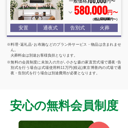
700
,
000
一般価格
円〜
580
000
,
円〜
（税込638
,
000円〜）
安置
通夜式
告別式
火葬
※料理･返礼品･お布施などのプラン外サービス・物品は含まれませ
ん。
火葬料金は別途お客様負担となります。
※無料の会員制度に未加入の方が､小さな森の家直営式場で通夜･告
別式を行う場合は式場使用料11万円(税込)東京博善内の式場で通
夜・告別式を行う場合は別途費用が必要となります。
安心の無料会員制度