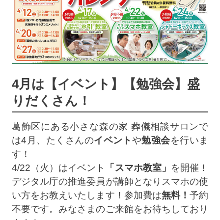
4月は【イベント】【勉強会】盛
りだくさん！
葛飾区にある小さな森の家 葬儀相談サロンで
は4月、たくさんの
イベント
や
勉強会
を行いま
す！
4/22（火）はイベント
「スマホ教室」
を開催！
デジタル庁の推進委員が講師となりスマホの使
い方をお教えいたします！参加費は
無料！
予約
不要です。みなさまのご来館をお待ちしており