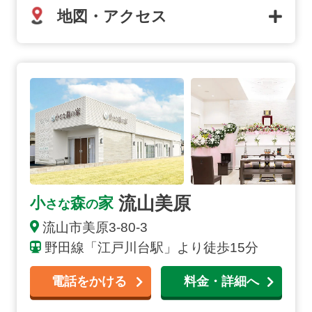
地図・アクセス
流山美原の詳細へ
流山美原
小
森
家
さな
の
流山市
美原
3-80-3
野田線「江戸川台駅」より徒歩15分
電話をかける
料金・詳細へ