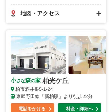
地図・アクセス
柏光ケ丘の詳細へ
柏光ケ丘
小
森
家
さな
の
柏市
酒井根
5-1-24
東武野田線「新柏駅」より徒歩22分
電話をかける
料金・詳細へ