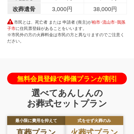
改葬遺骨
3,000円
38,000円
市民とは、死亡者 または 申請者 (喪主)が
柏市･流山市･我孫
子市
に住民票登録があることをいいます。
※市民外の方の火葬料金は市民の方と異なりますのでご注意く
ださい。
無料会員登録で葬儀プランが割引
選べてあんしんの
お葬式セットプラン
最小限に費用を抑えて
式をせず火葬のみ
直葬
プラン
火葬式
プラン