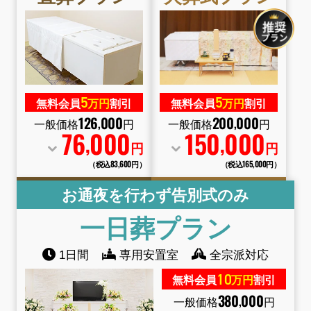
5
5
無料会員
万円
割引
無料会員
万円
割引
126
000
200
000
,
,
一般価格
円
一般価格
円
76
000
150
000
,
,
円
円
（税込83
,
600円）
（税込165
,
000円）
お通夜を行わず告別式のみ
一日葬
プラン
1日間
専用安置室
全宗派対応
10
無料会員
万円
割引
380
000
,
一般価格
円