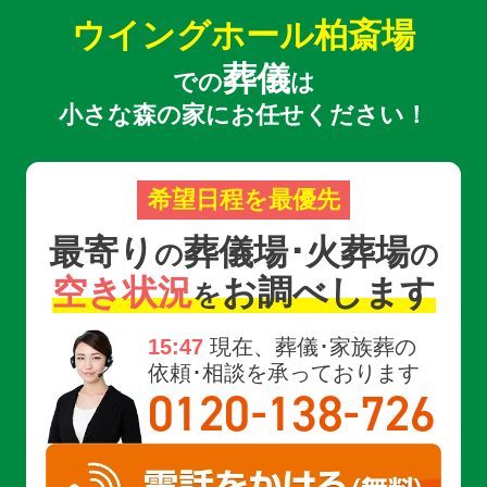
ウイングホール柏斎場
葬儀
での
は
小さな森の家にお任せください！
希望日程を最優先
最寄り
葬儀場･火葬場
の
の
空き状況
お調べします
を
15:47
現在、葬儀･家族葬の
依頼･相談を承っております
-
-
0120
138
726