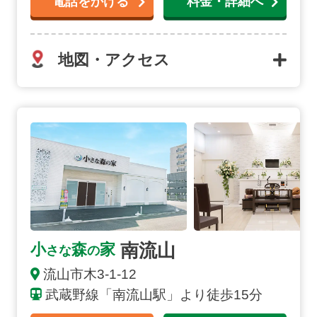
電話をかける
料金・詳細へ
地図・アクセス
南流山の詳細へ
南流山
小
森
家
さな
の
流山市
木
3-1-12
武蔵野線「南流山駅」より徒歩15分