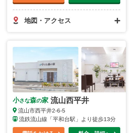
地図・アクセス
流山西平井の詳細へ
流山西平井
小
森
家
さな
の
流山市西平井2-6-5
流鉄流山線「平和台駅」より徒歩13分