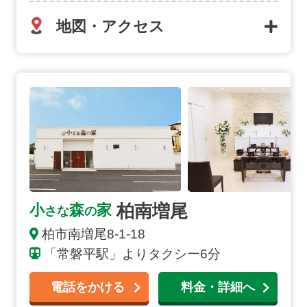
地図・アクセス
柏南増尾の詳細へ
柏南増尾
小
森
家
さな
の
柏市
南増尾
8-1-18
「常磐平駅」よりタクシー6分
電話をかける
料金・詳細へ