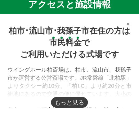
アクセスと施設情報
※
柏市･流山市･我孫子市在住の方は
市
民
料
金
で
ご利用いただける式場です
ウイングホール柏斎場は、柏市、流山市、我孫子
市が運営する公営斎場です。JR常磐線「北柏駅」
よりタクシー約10分、「柏I.C」より約20分と市
街地にあるので交通の便に優れています。大小の
式場があり、家族葬から一般葬まで幅広く葬儀が
もっと見る
出来ます。民間斎場に比べて式場使用料が安価に
設定されており、火葬場が併設されているため、
お葬式から火葬までを一通り行えます。
※市民料金の対象は
柏市･流山市･我孫子市
に住民登録がある方