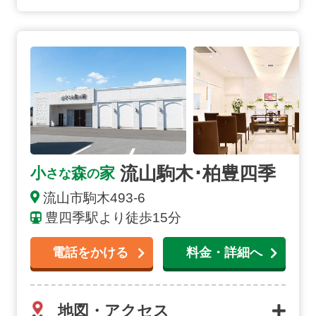
流山駒木･柏豊四季の詳細へ
流山駒木･柏豊四季
小
森
家
さな
の
流山市
駒木
493-6
豊四季駅より徒歩15分
電話をかける
料金・詳細へ
地図・アクセス