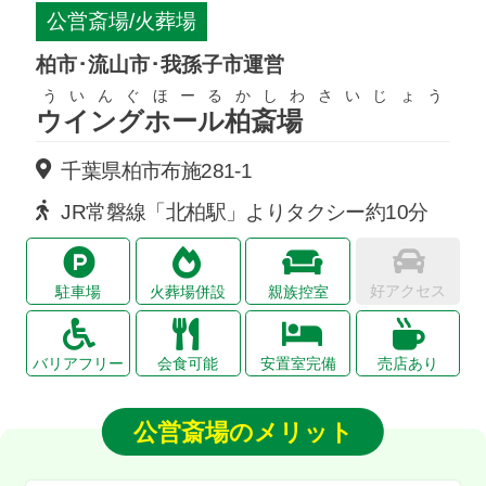
公営斎場/火葬場
柏市･流山市･我孫子市運営
ういんぐほーるかしわさいじょう
ウイングホール柏斎場
千葉県柏市布施281-1
JR常磐線「北柏駅」よりタクシー約10分
好アクセス
駐車場
火葬場併設
親族控室
バリアフリー
会食可能
安置室完備
売店あり
公営斎場のメリット