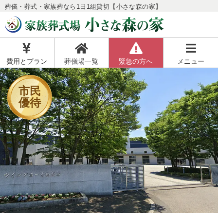
葬儀・葬式・家族葬なら1日1組貸切【小さな森の家】
費用とプラン
葬儀場一覧
緊急の方へ
メニュー
市民
優待