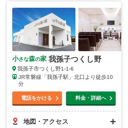
我孫子つくし野の詳細へ
我孫子つくし野
小
森
家
さな
の
我孫子市
つくし野
1-1-6
JR常磐線「我孫子駅」北口より徒歩10
分
電話をかける
料金・詳細へ
地図・アクセス