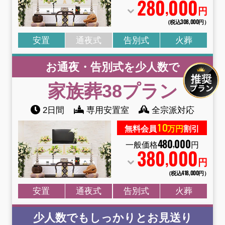
280
000
,
円
（税込308
,
000円）
安置
通夜式
告別式
火葬
お通夜・告別式を少人数で
家族葬38
プラン
2日間
専用安置室
全宗派対応
10
無料会員
万円
割引
480
000
,
一般価格
円
380
000
,
円
（税込418
,
000円）
安置
通夜式
告別式
火葬
少人数でもしっかりとお見送り