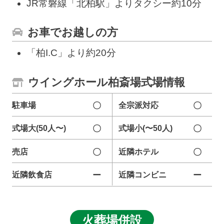
JR常磐線「北柏駅」よりタクシー約10分
お車でお越しの方
「柏I.C」より約20分
ウイングホール柏斎場式場情報
駐車場
〇
全宗派対応
〇
式場大(50人〜)
〇
式場小(〜50人)
〇
売店
〇
近隣ホテル
〇
近隣飲食店
ー
近隣コンビニ
ー
火葬場併設