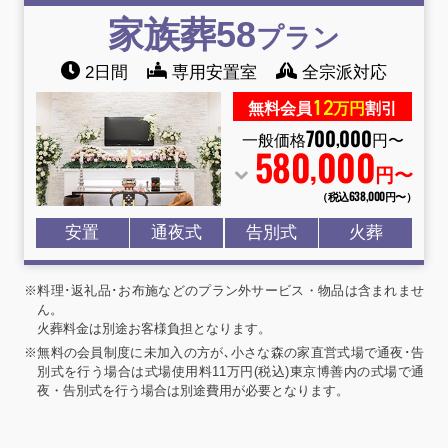
家族葬58
プラン
2日間
専用安置室
全宗派対応
12
無料会員
万円
割引
700
000
,
一般価格
円〜
580
000
,
円〜
（税込638
,
000円〜）
安置
通夜式
告別式
火葬
※料理･返礼品･お布施などのプラン外サービス・物品は含まれませ
ん。
火葬料金は別途お客様負担となります。
※無料の会員制度に未加入の方が､小さな森の家直営式場で通夜･告
別式を行う場合は式場使用料11万円(税込)東京博善内の式場で通
夜・告別式を行う場合は別途費用が必要となります。