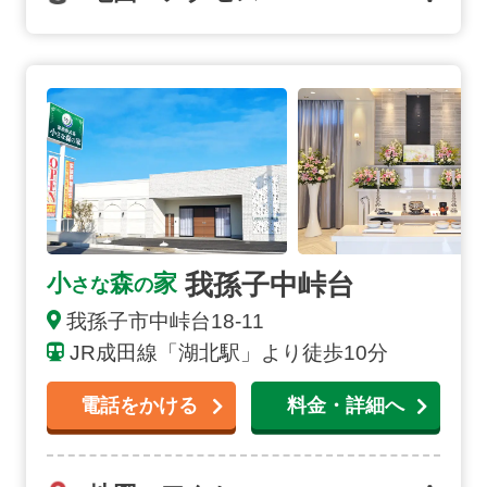
我孫子中峠台の詳細へ
我孫子中峠台
小
森
家
さな
の
我孫子市
中峠台
18-11
JR成田線「湖北駅」より徒歩10分
電話をかける
料金・詳細へ