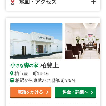
地図・アクセス
柏豊上の詳細へ
柏豊上
小
森
家
さな
の
柏市
豊上町
14-16
柏駅から東武バス [柏06]で5分
電話をかける
料金・詳細へ