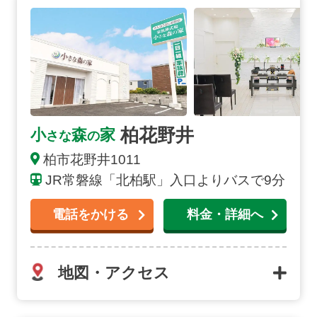
柏花野井の詳細へ
柏花野井
小
森
家
さな
の
柏市
花野井
1011
JR常磐線「北柏駅」入口よりバスで9分
電話をかける
料金・詳細へ
地図・アクセス