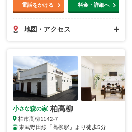
電話をかける
料金・詳細へ
地図・アクセス
柏高柳の詳細へ
柏高柳
小
森
家
さな
の
柏市
高柳
1142-7
東武野田線「高柳駅」より徒歩5分