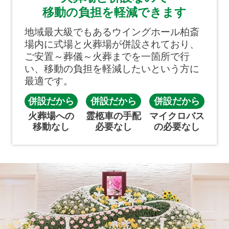
移動の負担を軽減できます
地域最大級でもあるウイングホール柏斎
場内に式場と火葬場が併設されており、
ご安置～葬儀～火葬までを一箇所で行
い、移動の負担を軽減したいという方に
最適です。
併設だから
併設だから
併設だから
火葬場への
霊柩車の手配
マイクロバス
移動なし
必要なし
の必要なし