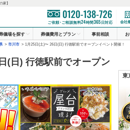
の家】
0120-138-726
24
365
会社
ご依頼･ご相談無料
時間
日対応
葬儀場を探す
葬儀費用とプラン
事前相談
お
県
>
市川市
>
1月25日(土)〜 26日(日) 行徳駅前でオープンイベント開催！
26日(日) 行徳駅前でオープン
東