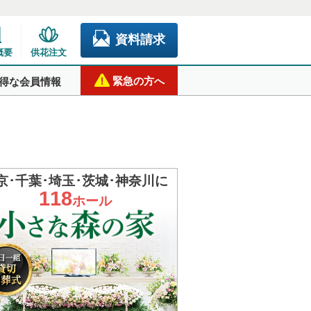
資料請求
概要
供花注文
緊急の方へ
得な会員情報
京･千葉･埼玉･茨城･神奈川に
118
ホール