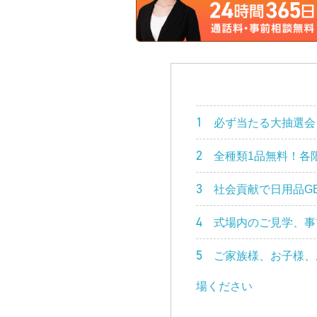
1
必ず当たる大抽選会
2
全種類1品無料！各限
3
社会貢献で日用品G
4
式場内のご見学、事
5
ご家族様、お子様、
場ください