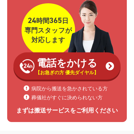
24
365
時間
日
専門スタッフが
対応します
電話をかける
【お急ぎの方 優先ダイヤル】
病院から搬送を急かされている方
葬儀社がすぐに決められない方
まずは搬送サービスをご利用ください