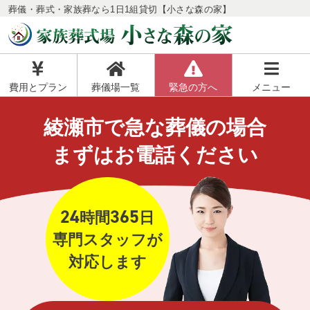
葬儀・葬式・家族葬なら1日1組貸切【小さな森の家】
費用とプラン
葬儀場一覧
緊急の方へ
メニュー
綾瀬市で急な葬儀の場合
まずはお電話ください
24
365
時間
日
専門スタッフが
対応します