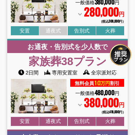
380
,
000
一般価格
円
280
000
,
円
（税込308
,
000円）
安置
通夜式
告別式
火葬
お通夜・告別式を少人数で
家族葬38
プラン
2日間
専用安置室
全宗派対応
10
無料会員
万円
割引
480
,
000
一般価格
円
380
000
,
円
（税込418
,
000円）
安置
通夜式
告別式
火葬