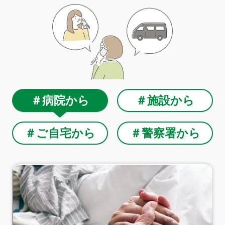
＃病院から
＃施設から
＃ご自宅から
＃警察署から