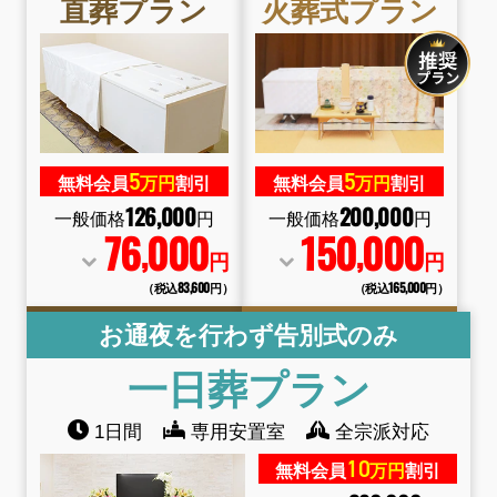
直葬
プラン
火葬式
プラン
5
5
無料会員
万円
割引
無料会員
万円
割引
126
,
000
200
,
000
一般価格
円
一般価格
円
76
000
150
000
,
,
円
円
（税込83
,
600円）
（税込165
,
000円）
お通夜を行わず告別式のみ
一日葬
プラン
1日間
専用安置室
全宗派対応
10
無料会員
万円
割引