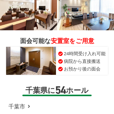
面会可能な
安置室をご用意
24時間受け入れ可能
病院から直接搬送
お預かり後の面会
54
千葉県に
ホール
千葉市