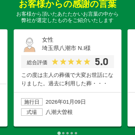
お客様からの感謝の言葉
お客様から頂いたあたたかいお言葉の中から
弊社が選定したものをご紹介いたします
女性
埼玉県八潮市
N.I
様
5.0
総合評価
この度は主人の葬儀で大変お世話にな
りました。過去に利用した葬・・・
2026年01月09日
施行日
八潮大曽根
式場
お得な会員価格!