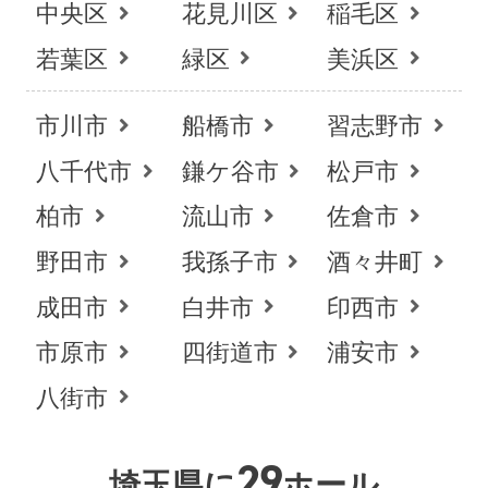
中央区
花見川区
稲毛区
若葉区
緑区
美浜区
市川市
船橋市
習志野市
八千代市
鎌ケ谷市
松戸市
柏市
流山市
佐倉市
野田市
我孫子市
酒々井町
成田市
白井市
印西市
市原市
四街道市
浦安市
八街市
29
埼玉県に
ホール