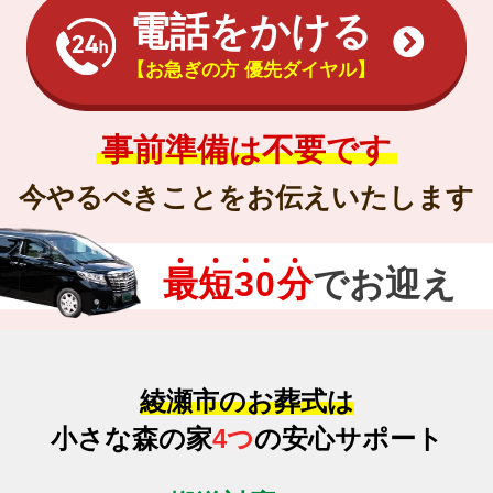
電話をかける
【お急ぎの方 優先ダイヤル】
事前準備は不要です
今やるべきことをお伝えいたします
最
短
3
0
分
でお迎え
綾瀬市のお葬式は
小さな森の家
4つ
の安心サポート