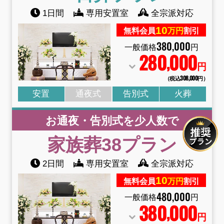
1日間
専用安置室
全宗派対応
10
無料会員
万円
割引
380
,
000
一般価格
円
280
000
,
円
（税込308
,
000円）
安置
通夜式
告別式
火葬
お通夜・告別式を少人数で
家族葬38
プラン
2日間
専用安置室
全宗派対応
10
無料会員
万円
割引
480
,
000
一般価格
円
380
000
,
円