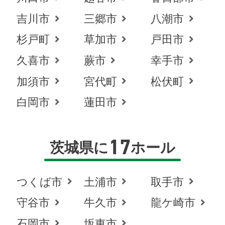
吉川市
三郷市
八潮市
杉戸町
草加市
戸田市
久喜市
蕨市
幸手市
加須市
宮代町
松伏町
白岡市
蓮田市
17
茨城県に
ホール
つくば市
土浦市
取手市
守谷市
牛久市
龍ケ崎市
石岡市
坂東市