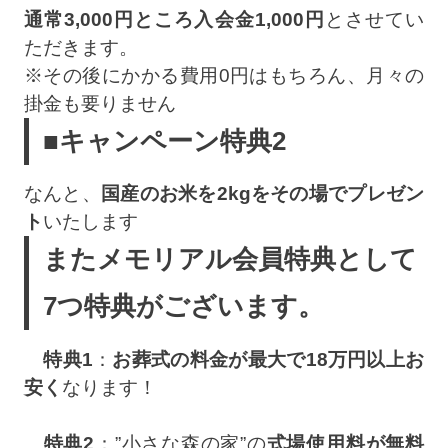
通常3,000円ところ入会金1,000円
とさせてい
ただきます。
※その後にかかる費用0円はもちろん、月々の
掛金も要りません
■キャンペーン特典2
なんと、
国産のお米を2kgをその場でプレゼン
ト
いたします
またメモリアル会員特典として
7つ特典がございます。
特典1
：
お葬式の料金が最大で18万円以上お
安く
なります！
特典2
：”小さな森の家”の
式場使用料が無料