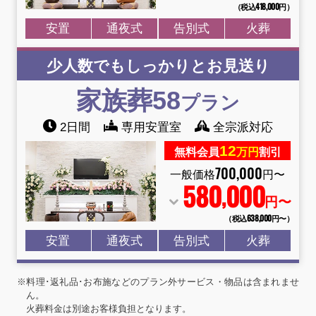
（税込418
,
000円）
安置
通夜式
告別式
火葬
少人数でもしっかりとお見送り
家族葬58
プラン
2日間
専用安置室
全宗派対応
12
無料会員
万円
割引
700
,
000
一般価格
円〜
580
000
,
円〜
（税込638
,
000円〜）
安置
通夜式
告別式
火葬
※料理･返礼品･お布施などのプラン外サービス・物品は含まれませ
ん。
火葬料金は別途お客様負担となります。