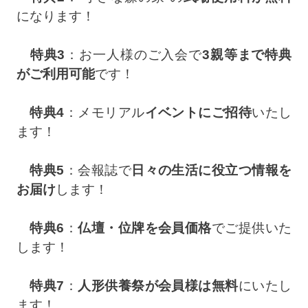
になります！
特典3
：お一人様のご入会で
3親等まで特典
がご利用可能
です！
特典4
：メモリアル
イベントにご招待
いたし
ます！
特典5
：会報誌で
日々の生活に役立つ情報を
お届け
します！
特典6
：
仏壇・位牌を会員価格
でご提供いた
します！
特典7
：
人形供養祭が会員様は無料
にいたし
ます！