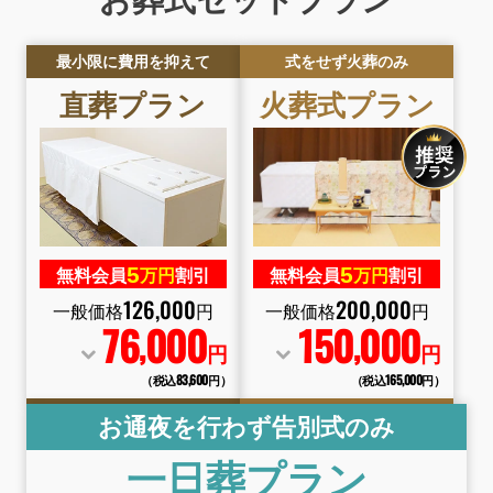
最小限に費用を抑えて
式をせず火葬のみ
直葬
プラン
火葬式
プラン
5
5
無料会員
万円
割引
無料会員
万円
割引
126
,
000
200
,
000
一般価格
円
一般価格
円
76
000
150
000
,
,
円
円
（税込83
,
600円）
（税込165
,
000円）
お通夜を行わず告別式のみ
一日葬
プラン