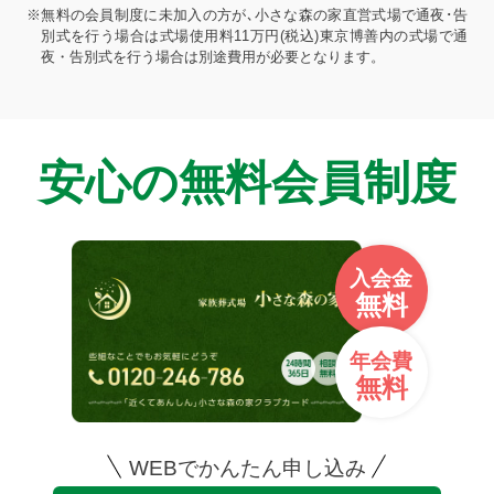
※無料の会員制度に未加入の方が､小さな森の家直営式場で通夜･告
別式を行う場合は式場使用料11万円(税込)東京博善内の式場で通
夜・告別式を行う場合は別途費用が必要となります。
安心の無料会員制度
入会金
無料
年会費
無料
WEBでかんたん申し込み