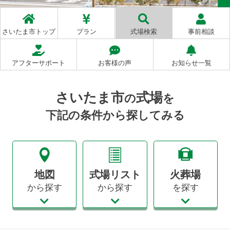
お客様
満足度
98
%
※2
さいたま市トップ
プラン
式場検索
事前相談
アフターサポート
お客様の声
お知らせ一覧
さいたま市
式場
の
を
下記の条件から探してみる
地図
式場リスト
火葬場
から探す
から探す
を探す