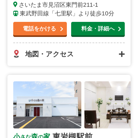
さいたま市
見沼区東門前
211-1
東武野田線「七里駅」より徒歩10分
電話をかける
料金・詳細へ
地図・アクセス
東岩槻駅前の詳細へ
お得な会員価格!
東岩槻駅前
小
森
家
さな
の