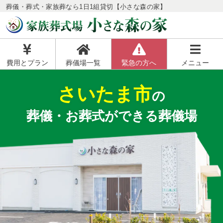
葬儀・葬式・家族葬なら1日1組貸切【小さな森の家】
費用とプラン
葬儀場一覧
緊急の方へ
メニュー
さいたま市
の
葬儀・お葬式ができる葬儀場