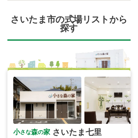
さいたま市の式場リストから
探す
さいたま七里の詳細へ
さいたま七里
小
森
家
さな
の