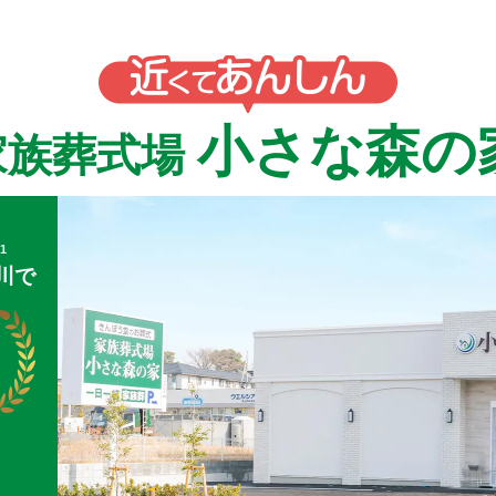
小さな森の
家族葬式場
1
川で