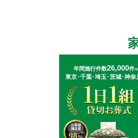
26,000
年間施行件数
件
※
東京･千葉･埼玉･茨城･神奈
お客様
満足度
98
※2
%