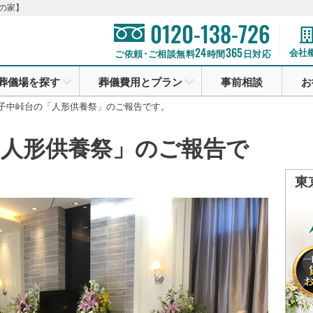
の家】
0120-138-726
24
365
会社
ご依頼･ご相談無料
時間
日対応
葬儀場を探す
葬儀費用とプラン
事前相談
お
子中峠台の「人形供養祭」のご報告です。
「人形供養祭」のご報告で
東