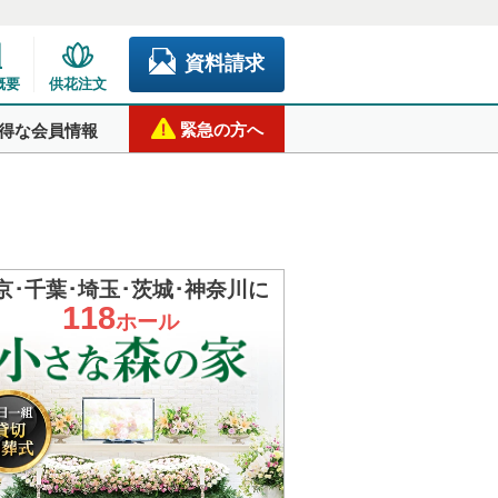
資料請求
概要
供花注文
緊急の方へ
得な会員情報
京･千葉･埼玉･茨城･神奈川に
118
ホール