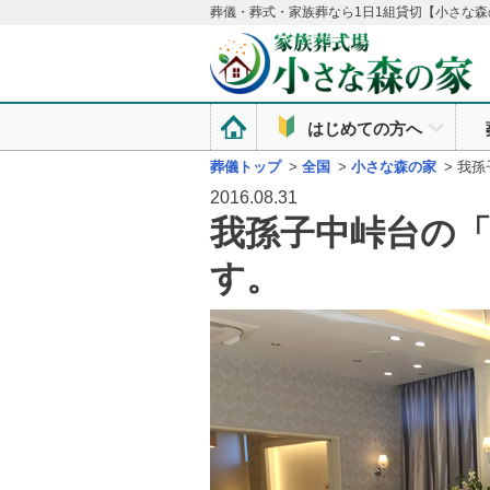
葬儀・葬式・家族葬なら1日1組貸切【小さな森
はじめての方へ
葬儀トップ
>
全国
>
小さな森の家
>
我孫
2016.08.31
我孫子中峠台の
す。