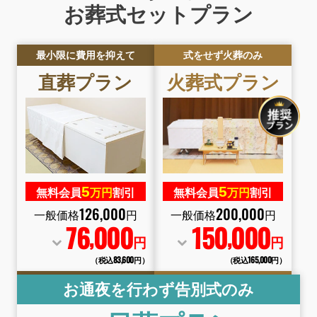
お葬式セットプラン
最小限に費用を抑えて
式をせず火葬のみ
直葬
プラン
火葬式
プラン
5
5
無料会員
万円
割引
無料会員
万円
割引
126
,
000
200
,
000
一般価格
円
一般価格
円
76
000
150
000
,
,
円
円
（税込83
,
600円）
（税込165
,
000円）
お通夜を行わず告別式のみ