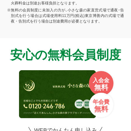
火葬料金は別途お客様負担となります。
※無料の会員制度に未加入の方が､小さな森の家直営式場で通夜･告
別式を行う場合は式場使用料11万円(税込)東京博善内の式場で通
夜・告別式を行う場合は別途費用が必要となります。
安心の無料会員制度
入会金
無料
年会費
無料
WEBでかんたん申し込み