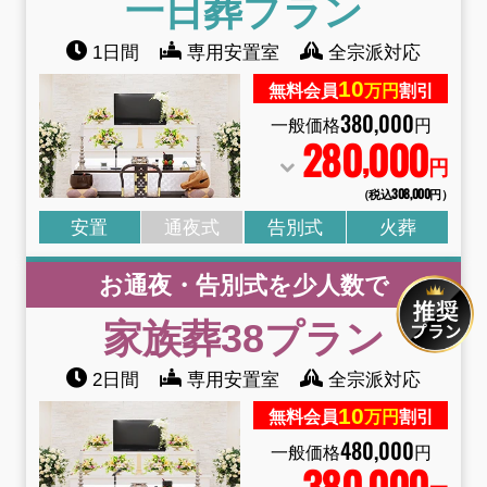
一日葬
プラン
1日間
専用安置室
全宗派対応
10
無料会員
万円
割引
380
,
000
一般価格
円
280
000
,
円
（税込308
,
000円）
安置
通夜式
告別式
火葬
お通夜・告別式を少人数で
家族葬38
プラン
2日間
専用安置室
全宗派対応
10
無料会員
万円
割引
480
,
000
一般価格
円
380
000
,