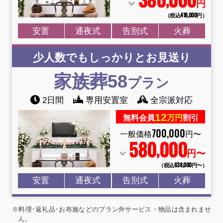
円
（税込418
,
000円）
安置
通夜式
告別式
火葬
少人数でもしっかりとお見送り
家族葬58
プラン
2日間
専用安置室
全宗派対応
12
無料会員
万円
割引
700
,
000
一般価格
円〜
580
000
,
円〜
（税込638
,
000円〜）
安置
通夜式
告別式
火葬
※料理･返礼品･お布施などのプラン外サービス・物品は含まれませ
ん。