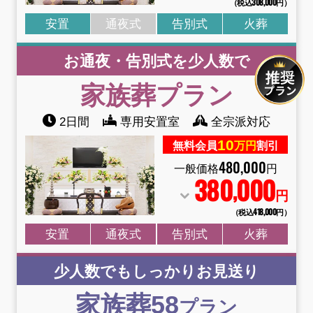
（税込308
,
000円）
安置
通夜式
告別式
火葬
お通夜・告別式を少人数で
家族葬
プラン
2日間
専用安置室
全宗派対応
10
無料会員
万円
割引
480
,
000
一般価格
円
380
000
,
円
（税込418
,
000円）
安置
通夜式
告別式
火葬
少人数でもしっかりお見送り
家族葬58
プラン