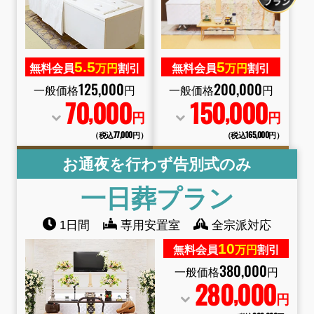
5.
5
5
無料会員
万円
割引
無料会員
万円
割引
125
,
000
200
,
000
一般価格
円
一般価格
円
70
000
150
000
,
,
円
円
（税込77
,
000円）
（税込165
,
000円）
お通夜を行わず告別式のみ
一日葬
プラン
1日間
専用安置室
全宗派対応
10
無料会員
万円
割引
380
,
000
一般価格
円
280
000
,
円