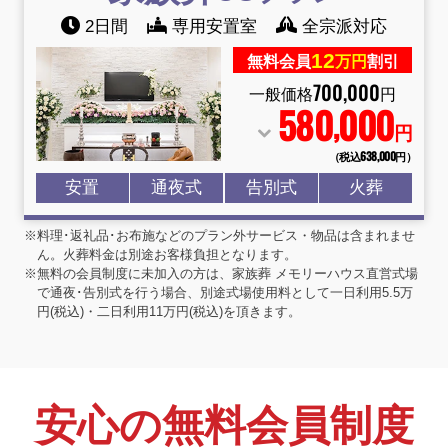
2日間
専用安置室
全宗派対応
12
無料会員
万円
割引
700
,
000
一般価格
円
580
000
,
円
（税込638
,
000円）
安置
通夜式
告別式
火葬
※料理･返礼品･お布施などのプラン外サービス・物品は含まれませ
ん。火葬料金は別途お客様負担となります。
※無料の会員制度に未加入の方は、家族葬 メモリーハウス直営式場
で通夜･告別式を行う場合、別途式場使用料として一日利用5.5万
円(税込)・二日利用11万円(税込)を頂きます。
安心の無料会員制度