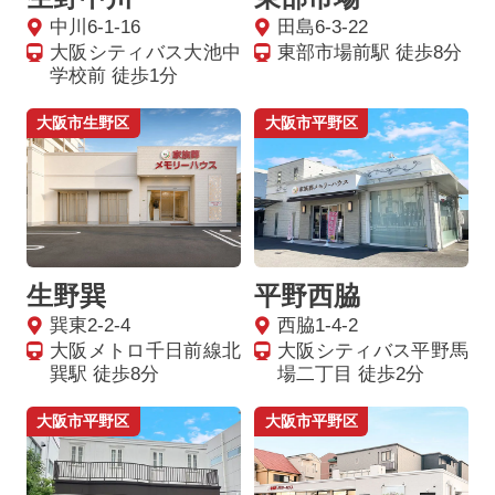
中川6-1-16
田島6-3-22
大阪シティバス大池中
東部市場前駅 徒歩8分
学校前 徒歩1分
大阪市生野区
大阪市平野区
生野巽
平野西脇
巽東2-2-4
西脇1-4-2
大阪メトロ千日前線北
大阪シティバス平野馬
巽駅 徒歩8分
場二丁目 徒歩2分
大阪市平野区
大阪市平野区