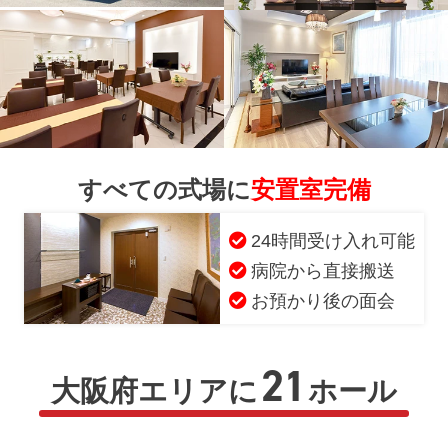
すべての式場に
安置室完備
24時間受け入れ可能
病院から直接搬送
お預かり後の面会
21
大阪府エリアに
ホール