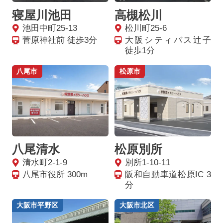
寝屋川池田
高槻松川
池田中町25-13
松川町25-6
菅原神社前 徒歩3分
大阪シティバス辻子
徒歩1分
八尾市
松原市
八尾清水
松原別所
清水町2-1-9
別所1-10-11
八尾市役所 300m
阪和自動車道松原IC 3
分
大阪市平野区
大阪市北区