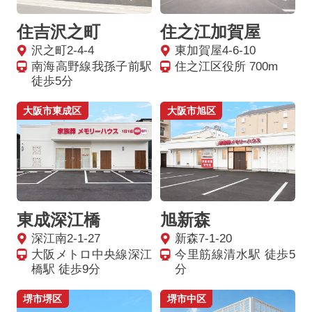
住吉沢之町
住之江加賀屋
沢之町2-4-4
東加賀屋4-6-10
南海高野線我孫子前駅
住之江区役所 700m
徒歩5分
大阪市東成区
大阪市旭区
東成深江橋
旭新森
深江南2-1-27
新森7-1-20
大阪メトロ中央線深江
今里筋線清水駅 徒歩5
橋駅 徒歩9分
分
堺市堺区
堺市中区