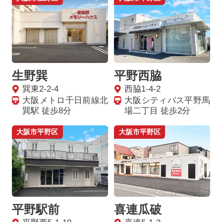
生野巽
平野西脇
巽東2-2-4
西脇1-4-2
大阪メトロ千日前線北
大阪シティバス平野馬
巽駅 徒歩8分
場二丁目 徒歩2分
大阪市平野区
大阪市平野区
平野駅前
喜連瓜破