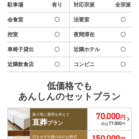
駐車場
有り
対応宗派
全宗派
会食室
〇
法要室
〇
控室
〇
夜間滞在
〇
車椅子貸出
〇
近隣ホテル
〇
近隣飲食店
〇
コンビニ
〇
低価格でも
あんしんのセットプラン
70
000
,
最小限に費用を抑えて
円
直葬
77
000
プラン
,
税込
円
150
000
,
式をせず火葬のみのお葬式