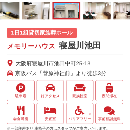
1日1組貸切家族葬ホール
寝屋川池田
メモリーハウス
大阪府寝屋川市池田中町25-13
京阪バス「菅原神社前」より徒歩3分
駐車場
好アクセス
親族控室
夜間滞在
※
会食可能
安置室
バリアフリー
事前相談無料
※一部段差あり 車椅子の方はスタッフがご案内いたします。