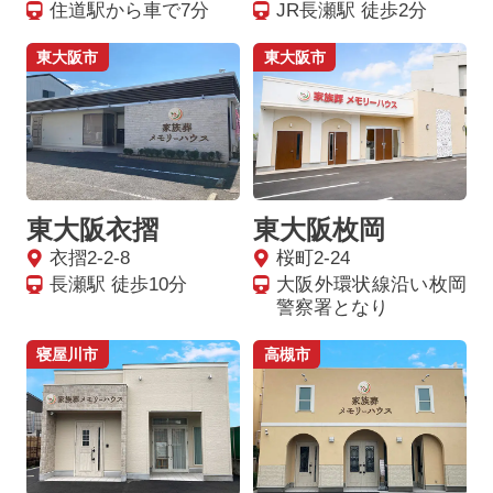
住道駅から車で7分
JR長瀬駅 徒歩2分
東大阪市
東大阪市
東大阪衣摺
東大阪枚岡
衣摺2-2-8
桜町2-24
長瀬駅 徒歩10分
大阪外環状線沿い枚岡
警察署となり
寝屋川市
高槻市