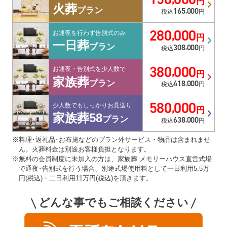
円
火葬
165
000
プラン
,
税込
円
280
000
,
お通夜を行わず告別式のみ
円
一日葬
308
000
プラン
,
税込
円
380
000
,
お通夜・告別式を少人数で
円
家族葬
418
000
プラン
,
税込
円
580
000
,
少人数でもしっかりお見送り
円
家族葬58
638
000
プラン
,
税込
円
※料理･返礼品･お布施などのプラン外サービス・物品は含まれませ
ん。火葬料金は別途お客様負担となります。
※無料の会員制度に未加入の方は、家族葬 メモリーハウス直営式場
で通夜･告別式を行う場合、別途式場使用料として一日利用5.5万
円(税込)・二日利用11万円(税込)を頂きます。
どんな事でもご相談ください