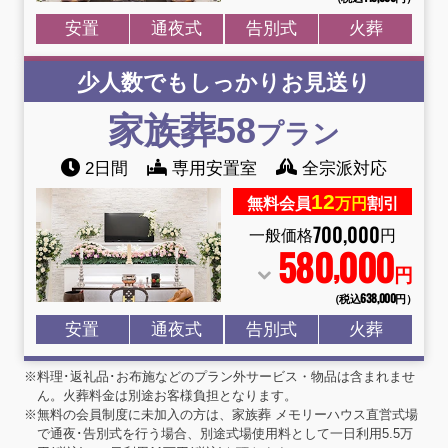
安置
通夜式
告別式
火葬
少人数でもしっかりお見送り
家族葬58
プラン
2日間
専用安置室
全宗派対応
12
無料会員
万円
割引
700
,
000
一般価格
円
580
000
,
円
（税込638
,
000円）
安置
通夜式
告別式
火葬
※料理･返礼品･お布施などのプラン外サービス・物品は含まれませ
ん。火葬料金は別途お客様負担となります。
※無料の会員制度に未加入の方は、家族葬 メモリーハウス直営式場
で通夜･告別式を行う場合、別途式場使用料として一日利用5.5万