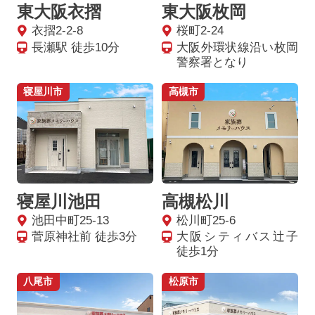
東大阪衣摺
東大阪枚岡
衣摺2-2-8
桜町2-24
長瀬駅 徒歩10分
大阪外環状線沿い枚岡
警察署となり
寝屋川市
高槻市
寝屋川池田
高槻松川
池田中町25-13
松川町25-6
菅原神社前 徒歩3分
大阪シティバス辻子
徒歩1分
八尾市
松原市