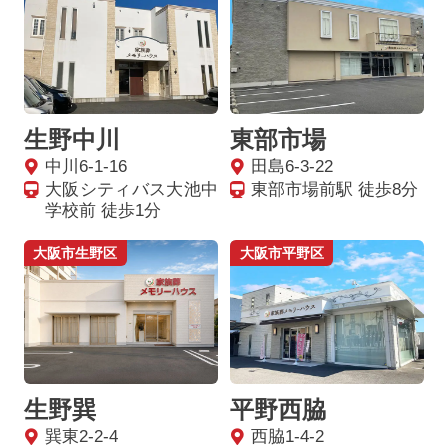
生野中川
東部市場
中川6-1-16
田島6-3-22
大阪シティバス大池中
東部市場前駅 徒歩8分
学校前 徒歩1分
大阪市生野区
大阪市平野区
生野巽
平野西脇
巽東2-2-4
西脇1-4-2