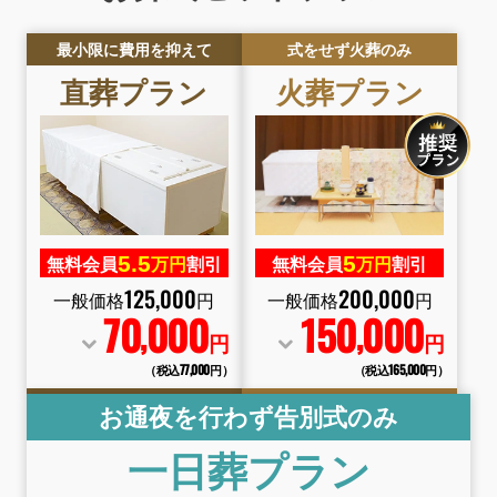
最小限に費用を抑えて
式をせず火葬のみ
直葬
プラン
火葬
プラン
5.
5
5
無料会員
万円
割引
無料会員
万円
割引
125
,
000
200
,
000
一般価格
円
一般価格
円
70
000
150
000
,
,
円
円
（税込77
,
000円）
（税込165
,
000円）
お通夜を行わず告別式のみ
一日葬
プラン