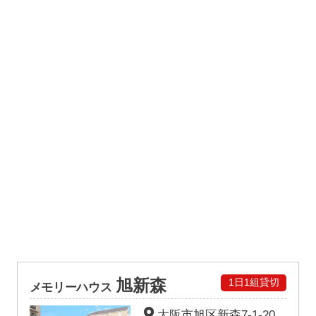
旭新森
1日1組貸切
メモリーハウス
大阪市旭区新森7-1-20