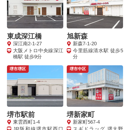
東成深江橋
旭新森
深江南2-1-27
新森7-1-20
大阪メトロ中央線深江
今里筋線清水駅 徒歩5
橋駅 徒歩9分
分
堺市堺区
堺市中区
堺市駅前
堺新家町
東雲西町1-4
新家町567-4
JR阪和線堺市駅西口
スギドラッグ 堺大野