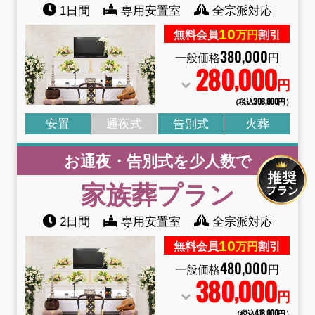
1日間
専用安置室
全宗派対応
10
無料会員
万円
割引
380
,
000
一般価格
円
280
000
,
円
（税込308
,
000円）
安置
通夜式
告別式
火葬
お通夜・告別式を少人数で
家族葬
プラン
2日間
専用安置室
全宗派対応
10
無料会員
万円
割引
480
,
000
一般価格
円
380
000
,
円
（税込418
,
000円）