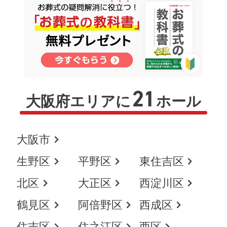
21
大阪府エリアに
ホール
大阪市
生野区
平野区
東住吉区
北区
大正区
西淀川区
鶴見区
阿倍野区
西成区
住吉区
住之江区
西区