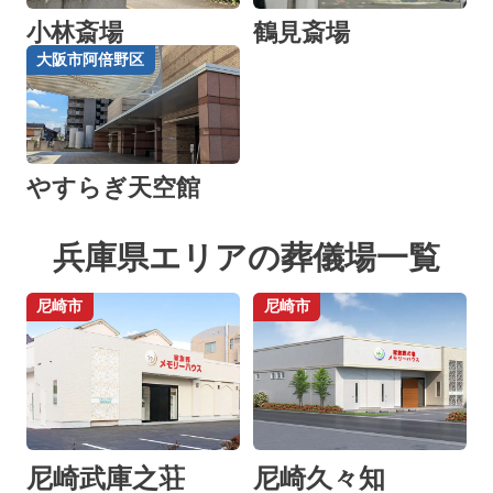
小林斎場
鶴見斎場
大阪市阿倍野区
やすらぎ天空館
兵庫県エリアの葬儀場一覧
尼崎市
尼崎市
尼崎武庫之荘
尼崎久々知