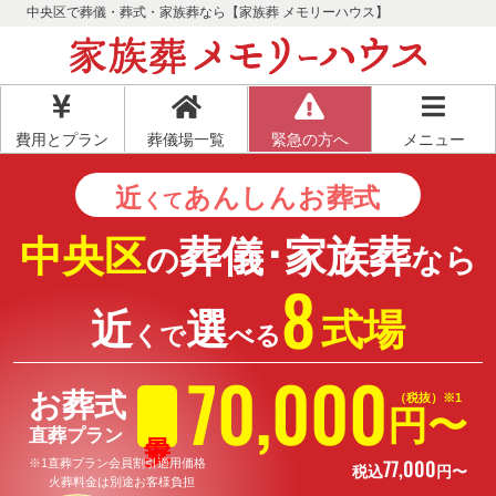
中央区で葬儀・葬式・家族葬なら【家族葬 メモリーハウス】
費用とプラン
葬儀場一覧
緊急の方へ
メニュー
近
あんしん
お葬式
くて
中央区
葬儀･家族葬
の
なら
8
近
選
式場
くで
べる
70
,
000
お葬式
（税抜）※1
円〜
直葬プラン
77
,
000
※1直葬プラン会員割引適用価格
税込
円〜
火葬料金は別途お客様負担