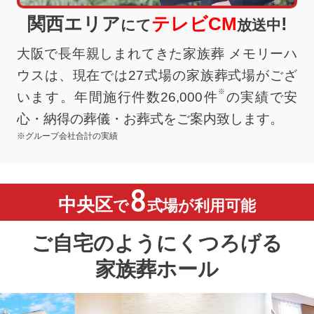
関西エリア
テレビCM
!
にて
放送中
大阪で長年親しまれてきた家族葬 メモリーハ
ウスは、現在では27式場の家族葬式場がござ
※
います。年間施行件数26,000件
の実績で安
心・納得の葬儀・お葬式をご案内致します。
※グループ会社合計の実績
8
中央区
で
式場が利用可能
ご自宅のようにくつろげる
家族葬ホール