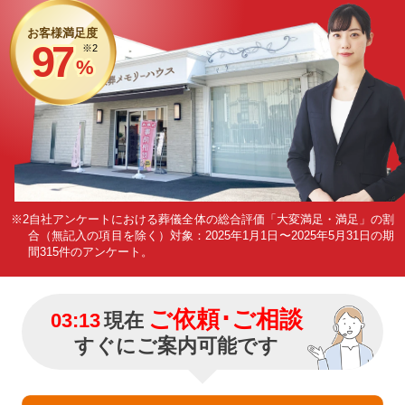
お客様満足度
97
※2
%
※2自社アンケートにおける葬儀全体の総合評価「大変満足・満足」の割
合（無記入の項目を除く）
対象：2025年1月1日〜2025年5月31日の期
間315件のアンケート。
ご依頼･ご相談
03:13
現在
すぐにご案内可能です