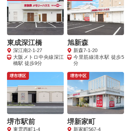
東成深江橋
旭新森
深江南2-1-27
新森7-1-20
大阪メトロ中央線深江
今里筋線清水駅 徒歩5
橋駅 徒歩9分
分
堺市堺区
堺市中区
堺市駅前
堺新家町
東雲西町1-4
新家町567-4