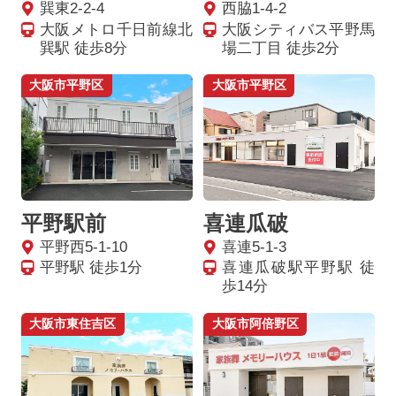
巽東2-2-4
西脇1-4-2
大阪メトロ千日前線北
大阪シティバス平野馬
巽駅 徒歩8分
場二丁目 徒歩2分
大阪市平野区
大阪市平野区
平野駅前
喜連瓜破
平野西5-1-10
喜連5-1-3
平野駅 徒歩1分
喜連瓜破駅平野駅 徒
歩14分
大阪市東住吉区
大阪市阿倍野区