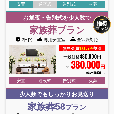
安置
通夜式
告別式
火葬
お通夜・告別式を少人数で
家族葬
プラン
2日間
専用安置室
全宗派対応
10
無料会員
万円
割引
480
,
000
一般価格
円
380
000
,
円
（税込418
,
000円）
安置
通夜式
告別式
火葬
少人数でもしっかりお見送り
家族葬58
プラン