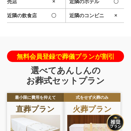
売店
×
近隣のホテル
〇
近隣の飲食店
〇
近隣のコンビニ
×
無料会員登録で葬儀プランが割引
選べてあんしんの
お葬式セットプラン
最小限に費用を抑えて
式をせず火葬のみ
直葬
プラン
火葬
プラン