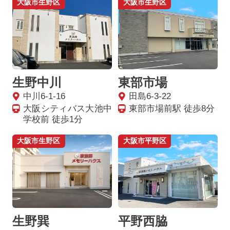
大阪市生野区
大阪市生野区
生野中川
東部市場
中川6-1-16
田島6-3-22
大阪シティバス大池中
東部市場前駅 徒歩8分
学校前 徒歩1分
大阪市生野区
大阪市平野区
生野巽
平野西脇