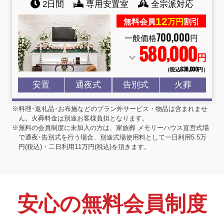
2日間
専用安置室
全宗派対応
12
無料会員
万円
割引
700
,
000
一般価格
円
580
000
,
円
（税込638
,
000円）
安置
通夜式
告別式
火葬
※料理･返礼品･お布施などのプラン外サービス・物品は含まれませ
ん。火葬料金は別途お客様負担となります。
※無料の会員制度に未加入の方は、家族葬 メモリーハウス直営式場
で通夜･告別式を行う場合、別途式場使用料として一日利用5.5万
円(税込)・二日利用11万円(税込)を頂きます。
安心の無料会員制度