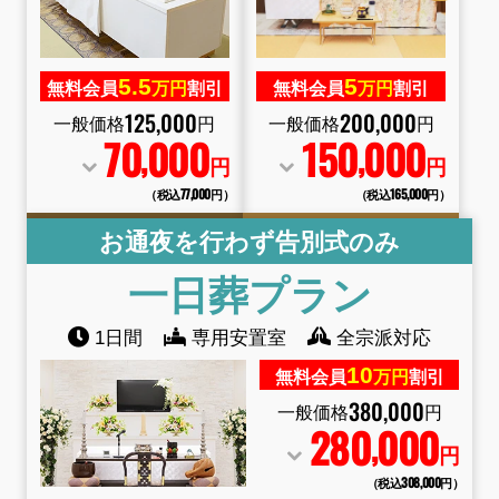
5.
5
5
無料会員
万円
割引
無料会員
万円
割引
125
,
000
200
,
000
一般価格
円
一般価格
円
70
000
150
000
,
,
円
円
（税込77
,
000円）
（税込165
,
000円）
お通夜を行わず告別式のみ
一日葬
プラン
1日間
専用安置室
全宗派対応
10
無料会員
万円
割引
380
,
000
一般価格
円
280
000
,
円
（税込308
,
000円）