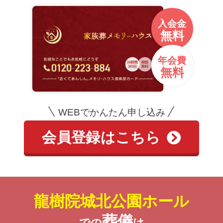
入会金
無料
年会費
無料
WEBでかんたん申し込み
会員登録はこちら
龍樹院城北公園ホール
葬儀