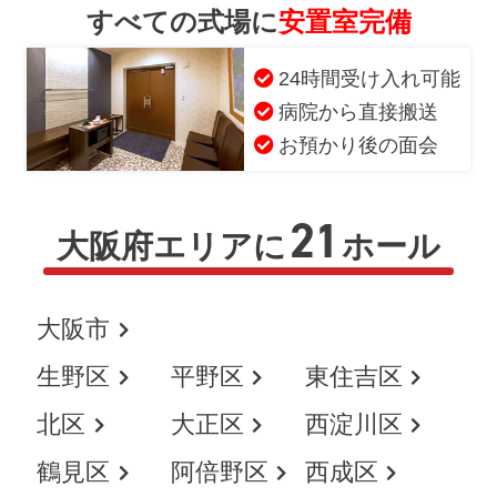
すべての式場に
安置室完備
24時間受け入れ可能
病院から直接搬送
お預かり後の面会
21
大阪府エリアに
ホール
大阪市
生野区
平野区
東住吉区
北区
大正区
西淀川区
鶴見区
阿倍野区
西成区