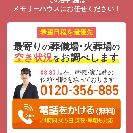
での
は
メモリーハウスにお任せください！
希望日程を最優先
最寄り
葬儀場･火葬場
の
の
空き状況
お調べします
を
03:30
現在、葬儀･家族葬の
依頼･相談を承っております
-
-
0120
356
885