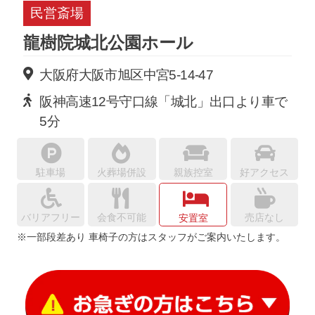
民営斎場
龍樹院城北公園ホール
大阪府大阪市旭区中宮5-14-47
阪神高速12号守口線「城北」出口より車で
5分
駐車場
火葬場併設
親族控室
好アクセス
バリアフリー
会食不可能
売店なし
安置室
※一部段差あり 車椅子の方はスタッフがご案内いたします。