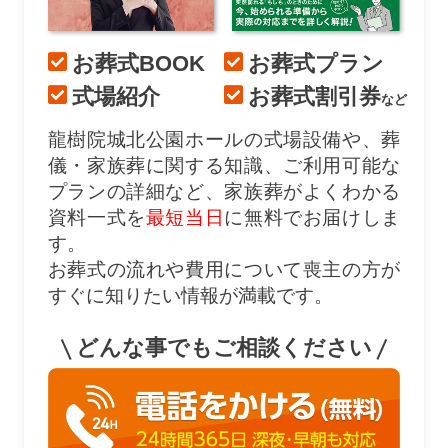
お葬式BOOK
お葬式プラン
式場紹介
お葬式割引券
など
龍樹院城北公園ホールの式場設備や、葬
儀・家族葬に関する知識、ご利用可能な
プランの詳細など、家族葬がよくわかる
資料一式を
最短当日
に無料でお届けしま
す。
お葬式の流れや費用について喪主の方が
すぐに知りたい情報が満載です。
どんな事でもご相談ください