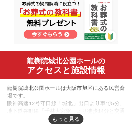
龍樹院城北公園ホールの
アクセスと施設情報
龍樹院城北公園ホールは大阪市旭区にある民営斎
場です。
阪神高速12号守口線「城北」出口より車で5分、
地下鉄谷町線「千林大宮駅」より徒歩14分と交通
のアクセスもお車のアクセスにも適しています
もっと見る
が、駐車場は併設していないため近隣のコインパ