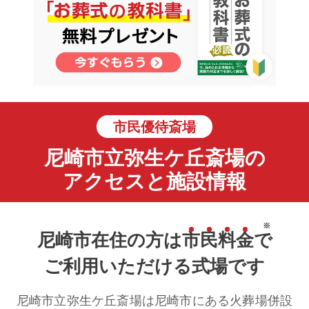
市民優待斎場
尼崎市立弥生ケ丘斎場の
アクセスと施設情報
※
尼崎市在住の方は
市
民
料
金
で
ご利用いただける式場です
尼崎市立弥生ケ丘斎場は尼崎市にある火葬場併設