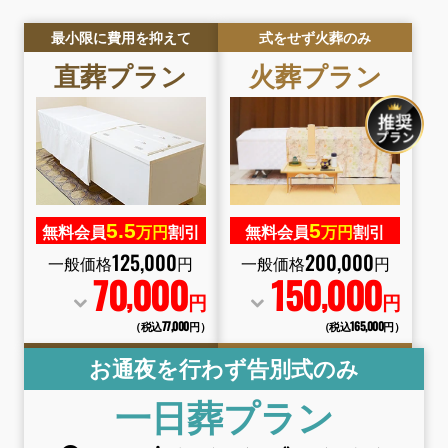
最小限に費用を抑えて
式をせず火葬のみ
直葬
プラン
火葬
プラン
5.
5
5
無料会員
万円
割引
無料会員
万円
割引
125
,
000
200
,
000
一般価格
円
一般価格
円
70
000
150
000
,
,
円
円
（税込77
,
000円）
（税込165
,
000円）
お通夜を行わず告別式のみ
一日葬
プラン