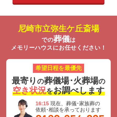
尼崎市立弥生ケ丘斎場
葬儀
での
は
メモリーハウスにお任せください！
希望日程を最優先
最寄り
葬儀場･火葬場
の
の
空き状況
お調べします
を
16:15
現在、葬儀･家族葬の
依頼･相談を承っております