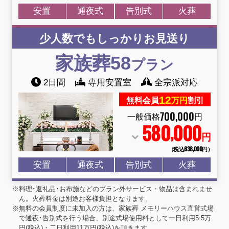
安置
通夜式
告別式
火葬
少人数でもしっかりお見送り
家族葬58
プラン
2日間
専用安置室
全宗派対応
12
無料会員
万円
割引
700
,
000
一般価格
円
580
000
,
円
（税込638
,
000円）
安置
通夜式
告別式
火葬
※料理･返礼品･お布施などのプラン外サービス・物品は含まれませ
ん。火葬料金は別途お客様負担となります。
※無料の会員制度に未加入の方は、家族葬 メモリーハウス直営式場
で通夜･告別式を行う場合、別途式場使用料として一日利用5.5万
円(税込)・二日利用11万円(税込)を頂きます。