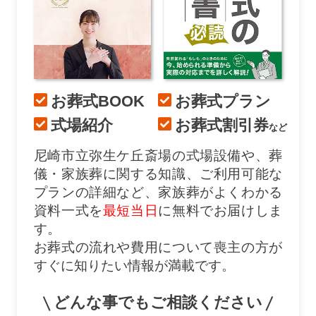
お葬式BOOK
お葬式プラン
式場紹介
お葬式割引券
など
尼崎市立弥生ケ丘斎場の式場設備や、葬
儀・家族葬に関する知識、ご利用可能な
プランの詳細など、家族葬がよくわかる
資料一式を
最短当日
に無料でお届けしま
す。
お葬式の流れや費用について喪主の方が
すぐに知りたい情報が満載です。
どんな事でもご相談ください