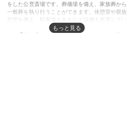
をした公営斎場です。葬儀場を備え、家族葬から
一般葬を執り行うことができます。休憩室や親族
控室を備え、駐車場もあるなど設備も充実してい
ます。火葬場を併設しているので、火葬の際の移
もっと見る
動の手間や費用を軽減することができます。神戸
線「園田駅」より徒歩13分、阪神11号池田線「豊
中南出入口」上り出口より車で12分とお車でのア
クセスに適した斎場です。
※市民料金の対象は
尼崎市
に住民登録がある方です。それ以外
の方の料金は市民の方と異なりますのでご注意ください。