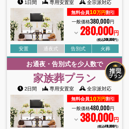
1日間
専用安置室
全宗派対応
10
無料会員
万円
割引
380
,
000
一般価格
円
280
000
,
円
（税込308
,
000円）
安置
通夜式
告別式
火葬
お通夜・告別式を少人数で
家族葬
プラン
2日間
専用安置室
全宗派対応
10
無料会員
万円
割引
480
,
000
一般価格
円
380
000
,
円
（税込418
,
000円）