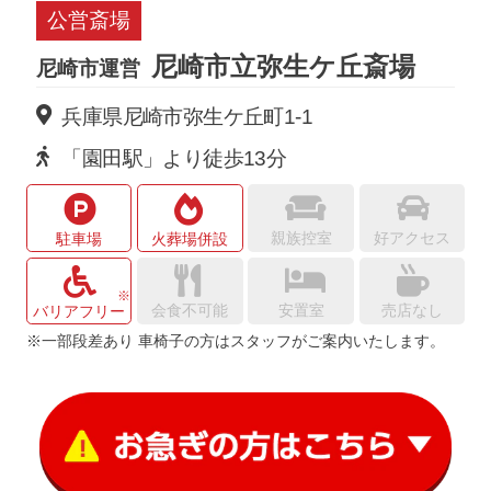
公営斎場
尼崎市立弥生ケ丘斎場
尼崎市運営
兵庫県尼崎市弥生ケ丘町1-1
「園田駅」より徒歩13分
親族控室
好アクセス
駐車場
火葬場併設
会食不可能
安置室
売店なし
バリアフリー
※一部段差あり 車椅子の方はスタッフがご案内いたします。