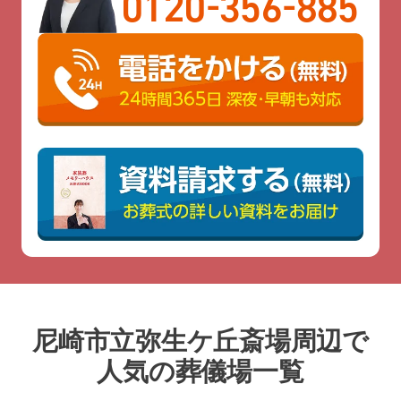
-
-
0120
356
885
尼崎市立弥生ケ丘斎場周辺で
人気の葬儀場一覧