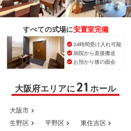
すべての式場に
安置室完備
24時間受け入れ可能
病院から直接搬送
お預かり後の面会
21
大阪府エリアに
ホール
大阪市
生野区
平野区
東住吉区