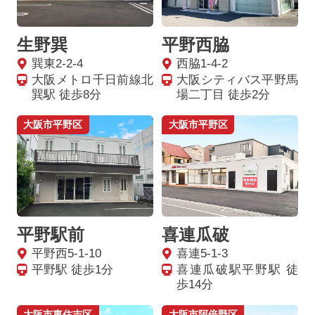
生野巽
平野西脇
巽東2-2-4
西脇1-4-2
大阪メトロ千日前線北
大阪シティバス平野馬
巽駅 徒歩8分
場二丁目 徒歩2分
大阪市平野区
大阪市平野区
平野駅前
喜連瓜破
平野西5-1-10
喜連5-1-3
平野駅 徒歩1分
喜連瓜破駅平野駅 徒
歩14分
大阪市東住吉区
大阪市阿倍野区