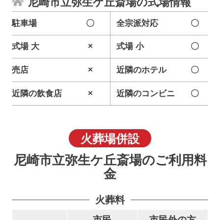
尼崎市立弥生ケ丘斎場の式場情報
駐車場
〇
全宗派対応
〇
式場 大
×
式場 小
〇
売店
×
近隣のホテル
〇
近隣の飲食店
×
近隣のコンビニ
〇
火葬場併設
尼崎市立弥生ケ丘斎場のご利用料
金
火葬料
市民
市民外の方