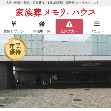
大阪で葬儀・葬式・家族葬なら1日1組貸切【家族葬 メモリーハウス】
費用とプラン
葬儀場一覧
緊急の方へ
メニュー
市民
優待