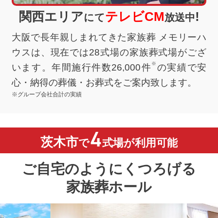
関西エリア
テレビCM
!
にて
放送中
大阪で長年親しまれてきた家族葬 メモリーハ
ウスは、現在では28式場の家族葬式場がござ
※
います。年間施行件数26,000件
の実績で安
心・納得の葬儀・お葬式をご案内致します。
※グループ会社合計の実績
4
茨木市
で
式場が利用可能
ご自宅のようにくつろげる
家族葬ホール