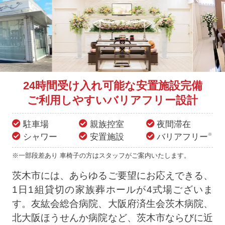
24時間受け入れ可能な安置施設完備
ご利用しやすいバリアフリー設計
駐車場
親族控室
夜間滞在
シャワー
安置施設
バリアフリー
※
※一部段差あり 車椅子の方はスタッフがご案内いたします。
茨木市には、あらゆるご要望にお応えできる、
1日1組貸切の家族葬ホールが4式場ございま
す。友紘会総合病院、大阪府済生会茨木病院、
北大阪ほうせんか病院など、茨木市ならびに近