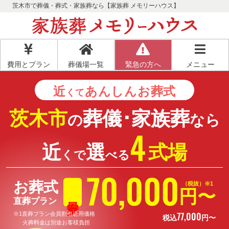
茨木市で葬儀・葬式・家族葬なら【家族葬 メモリーハウス】
費用とプラン
葬儀場一覧
緊急の方へ
メニュー
近
あんしん
お葬式
くて
茨木市
葬儀･家族葬
の
なら
4
近
選
式場
くで
べる
70
,
000
お葬式
（税抜）※1
円〜
直葬プラン
77
,
000
※1直葬プラン会員割引適用価格
税込
円〜
火葬料金は別途お客様負担