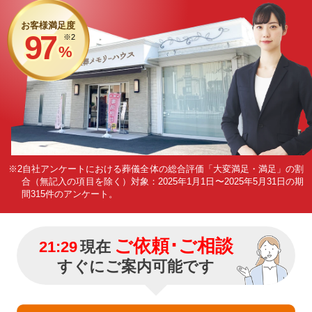
お客様満足度
97
※2
%
※2自社アンケートにおける葬儀全体の総合評価「大変満足・満足」の割
合（無記入の項目を除く）
対象：2025年1月1日〜2025年5月31日の期
間315件のアンケート。
ご依頼･ご相談
21:29
現在
すぐにご案内可能です