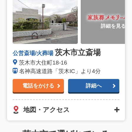
詳細を見る
茨木市立斎場
公営斎場/火葬場
茨木市大住町18-16
名神高速道路「茨木IC」より4分
電話をかける
詳細へ
地図・アクセス