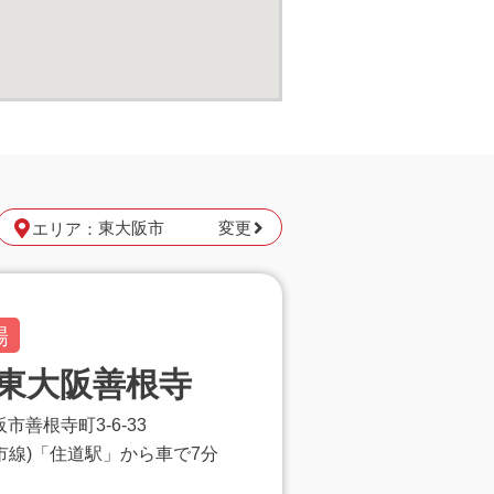
変更
エリア：
場
東大阪善根寺
大阪市善根寺町3-6-33
市線)「住道駅」から車で7分