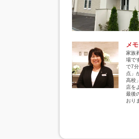
メモ
家族
場で
で7
点」
高校
店を
最後
おり