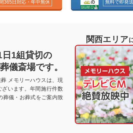
時間365日対応・年中無休
無料で即発
関西エリア
1日1組貸切の
･葬儀斎場です。
葬 メモリーハウスは、現
ございます。年間施行件数
の葬儀・お葬式をご案内致