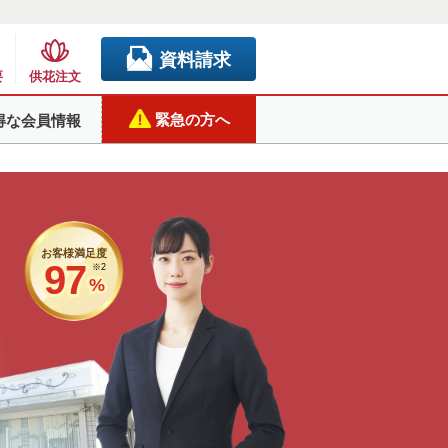
資料請求
要
供花注文
緊急の方へ
得な会員情報
お客様満足度
97
※2
%