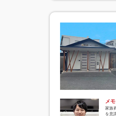
メモ
家族
を意