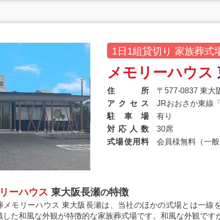
1日1組貸切り 家族葬式
メモリーハウス
住
所
〒577-0837 東大
ア
ク
セ
ス
JRおおさか東線
駐
車
場
有り
対
応
人
数
30席
式
場
使
用
料
会員様無料（一般：
リーハウス
東大阪長瀬
特徴
の
葬メモリーハウス 東大阪長瀬は、当社のほかの式場とは一線
識した和風な外観が特徴的な家族葬式場です。和風な外観です