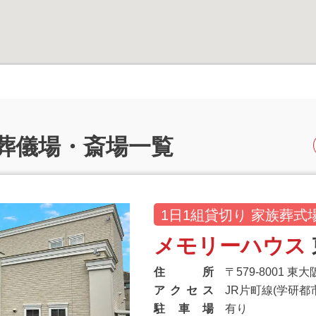
葬儀場・斎場一覧
1日1組貸切り 家族葬式
メモリーハウス
住
所
〒579-8001 東
ア
ク
セ
ス
JR片町線(学研都
駐
車
場
有り