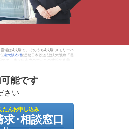
斎場は4式場で、そのうち4式場 メモリーハ
)/
東大阪衣摺
(近畿日本鉄道 近鉄大阪線「長
式場です。東大阪市内のすべての式場で直葬・
またはご自宅へご搬送いたします。24時間
内可能です
ださい
んたんお申し込み
請求･相談窓口