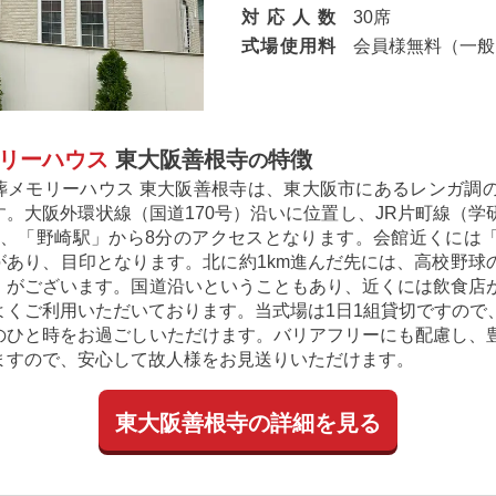
対
応
人
数
30席
式
場
使
用
料
会員様無料（一般：
リーハウス
東大阪善根寺
特徴
の
葬メモリーハウス 東大阪善根寺は、東大阪市にあるレンガ調
す。大阪外環状線（国道170号）沿いに位置し、JR片町線（
分、「野崎駅」から8分のアクセスとなります。会館近くには
があり、目印となります。北に約1km進んだ先には、高校野球
」がございます。国道沿いということもあり、近くには飲食店
よくご利用いただいております。当式場は1日1組貸切ですので
のひと時をお過ごしいただけます。バリアフリーにも配慮し、
ますので、安心して故人様をお見送りいただけます。
東大阪善根寺の詳細を見る