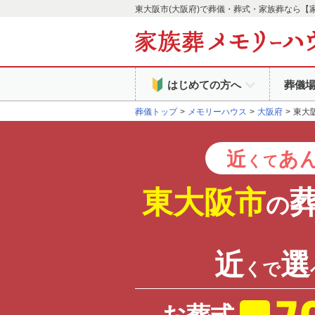
東大阪市(大阪府)で葬儀・葬式・家族葬なら【
はじめての方へ
葬儀
葬儀トップ
メモリーハウス
大阪府
東大
近
あ
くて
東大阪市
の
近
選
くで