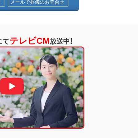
送
メールで葬儀のお問合せ
テレビCM
!
にて
放送中