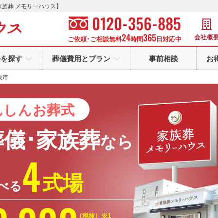
家族葬 メモリーハウス】
-
-
0120
356
885
24
365
会社概
ご依頼･ご相談無料
時間
日対応中
場を探す
葬儀費用とプラン
事前相談
お
阪市
んしん
お葬式
葬儀･家族葬
なら
4
式場
べる
（税抜）※1