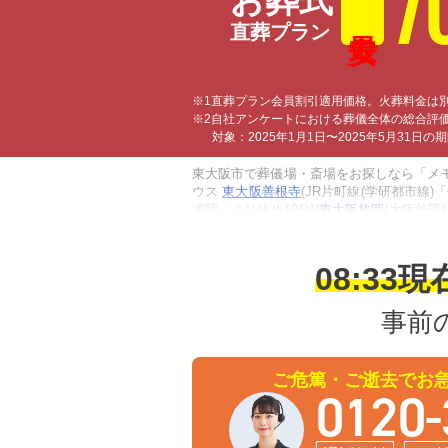
7
お葬式
直葬プラン
※1直葬プラン会員割引適用価格。火葬料金は
※2自社アンケートにおける葬儀全体の総合評
対象：2025年1月1日〜2025年5月31日
東大阪市で葬儀場・斎場をお探しなら「メモ
ウス
東大阪善根寺
(JR片町線(学研都市線)
瀬駅」より徒歩10分)/
東大阪枚岡
(大阪外
火葬式・一日葬・家族葬・一般葬が執り行
365日、深夜早朝でも対応できる体制が整
08:33
現
事前
ご危篤・ご逝去でお
0120-