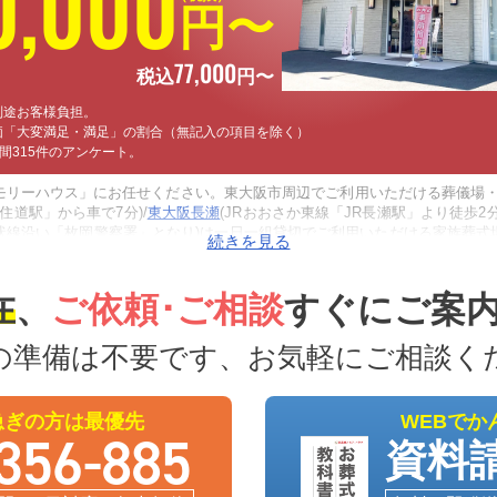
0
,
000
円〜
77
,
000
税込
円〜
別途お客様負担。
価「大変満足・満足」の割合（無記入の項目を除く）
の期間315件のアンケート。
リーハウス」にお任せください。東大阪市周辺でご利用いただける葬儀場・
「住道駅」から車で7分)/
東大阪長瀬
(JRおおさか東線「JR長瀬駅」より徒歩2分
環状線沿い「枚岡警察署」となり)は一日一組貸切でご利用いただける家族葬
えます。病院や施設から搬送が必要な場合は、東大阪市内の式場の専用安置室
っておりますので安心してご連絡ください。
在
、
ご依頼･ご相談
すぐにご案
の準備は不要です、お気軽にご相談く
急ぎの方は最優先
WEBでか
356-885
資料