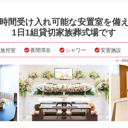
4時間受け入れ可能な安置室を備
1日1組貸切家族葬式場です
親族控室
夜間滞在
シャワー
安置施設
※一部段