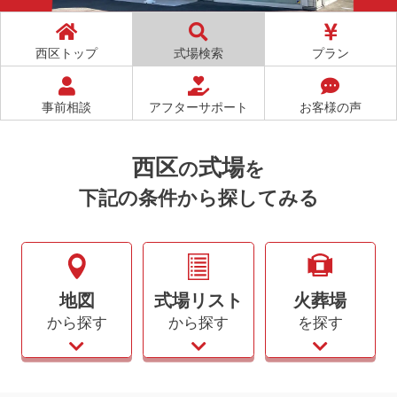
お客様
満足度
97
%
※2
西区トップ
式場検索
プラン
事前相談
アフターサポート
お客様の声
西区
式場
の
を
下記の条件から探してみる
地図
式場リスト
火葬場
から探す
から探す
を探す